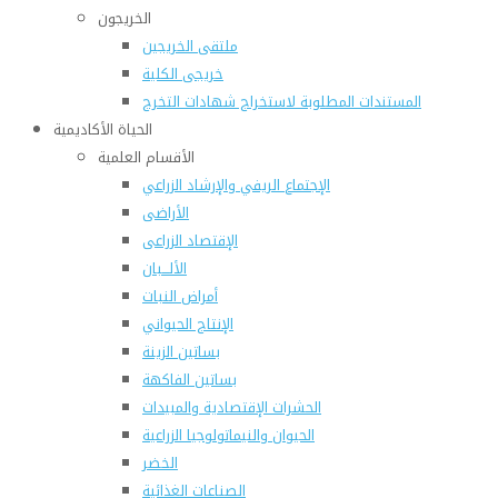
الخريجون
ملتقى الخريجين
خريجى الكلية
المستندات المطلوبة لاستخراج شهادات التخرج
الحياة الأكاديمية
الأقسام العلمية
الإجتماع الريفي والإرشاد الزراعي
الأراضى
الإقتصاد الزراعى
الألـــبان
أمراض النبات
الإنتاج الحيواني
بساتين الزينة
بساتين الفاكهة
الحشرات الإقتصادية والمبيدات
الحيوان والنيماتولوجيا الزراعية
الخضر
الصناعات الغذائية