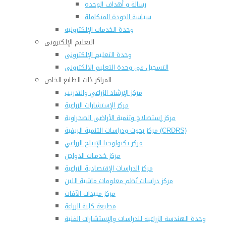
رسالة و أهداف الوحدة
سياسة الجودة المتكاملة
وحدة الخدمات الإلكترونية
التعليم الإلكترونى
وحدة التعليم الإلكترونى
التسجيل فى وحدة التعليم الالكترونى
المراكز ذات الطابع الخاص
مركز الإرشاد الزراعي والتدريب
مركز الإستشارات الزراعية
مركز إستصلاح وتنمية الأراضى الصحراوية
مركز بحوث ودراسات التنمية الريفية (CRDRS)
مركز تكنولوجيا الإنتاج الزراعي
مركز خـدمـات الدواجن
مركز الدراسات الإقتصادية الزراعية
مركز دراسات نُظم معلومات ماشية اللبن
مركز مبيدات الآفات
مطبعة كلية الزراعة
وحدة الهندسة الزراعية للدراسات والإستشارات الفنية