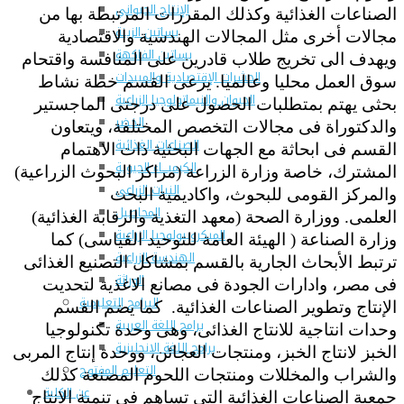
الإنتاج الحيواني
الصناعات الغذائية وكذلك المقررات المرتبطة بها من
بساتين الزينة
مجالات أخرى مثل المجالات الهندسية والاقتصادية
بساتين الفاكهة
ويهدف الى تخريج طلاب قادرين على المنافسة واقتحام
الحشرات الإقتصادية والمبيدات
سوق العمل محليا وعالميا. يرعى القسم خطة نشاط
الحيوان والنيماتولوجيا الزراعية
بحثى يهتم بمتطلبات الحصول على درجتى الماجستير
الخضر
والدكتوراة فى مجالات التخصص المختلفة، ويتعاون
الصناعات الغذائية
القسم فى ابحاثة مع الجهات البحثية ذات الاهتمام
الكيميـــاء الحيوية
المشترك، خاصة وزارة الزراعة (مراكز البحوث الزراعية)
النبات الزراعى
والمركز القومى للبحوث، واكاديمية البحث
المحاصيل
العلمى. ووزارة الصحة (معهد التغذية والرقابة الغذائية)
الميكروبيولوجيا الزراعية
وزارة الصناعة ( الهيئة العامة للتوحيد القياسى) كما
الهندسة الزراعية
ترتبط الأبحاث الجارية بالقسم بمشاكل التصنيع الغذائى
الوراثة
فى مصر، وادارات الجودة فى مصانع الاغذية لتحديت
البرامج التعليمية
الإنتاج وتطوير الصناعات الغذائية. كما يضم القسم
برامج اللغة العربية
وحدات انتاجية للانتاج الغذائى، وهى وحدة تكنولوجيا
برامج اللغة الانجليزية
الخبز لانتاج الخبز، ومنتجات العجائن، ووحدة إنتاج المربى
التعليم المفتوح
والشراب والمخللات ومنتجات اللحوم المصنعة كذلك
عن الكلية
جمعية الصناعات الغذائية التى تساهم فى تنمية الانتاج