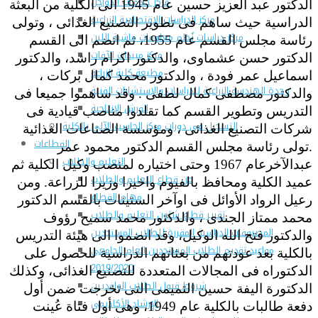
مركز خـدمـات الدواجن
الدكتور عبد العزيز حسين عام 1945 الى الكلية من البعثة
مركز الدراسات الإقتصادية الزراعية
الدراسية حيث ساهم فى تطوير التصنيع الغذائى ، وتولى
مركز دراسات نُظم معلومات ماشية اللبن
رئاسة مجلس القسم عام 1955، ثم انضم الى القسم
مركز مبيدات الآفات
الدكتور حسن عشماوى، والدكتور اكرام راشد، والدكتور
مطبعة كلية الزراعة
اسماعيل عمر فودة ، والدكتور محمد كمال بركات ،
وحدة الهندسة الزراعية للدراسات والإستشارات الفنية
والدكتور مصطفى كمال لطفى . وقد ساهموا جميعا فى
الورش الإنتاجية
التدريس وتطوير القسم كما تقلدوا مناصب قيادية فى
التسجيل في دورات مركز الحاسب الآلي بالكلية
شركات التصنيع الغذائى ، ومؤسسة الصناعات الغذائية
القطاعات
.تولى رئاسة مجلس القسم الدكتور محمود عمر
التعليم والطلاب
عبدالآخرعام 1967 وحتى اختياره لمنصب وكيل الكلية ثم
عن قطاع التعليم والطلاب
عميد الكلية ومحافظ بالفيوم واخيرا وزيرا للزراعة. ومن
مهام القطاع
رعيل الرواد الأوائل فى اوآخر الستينات بالقسم الدكتور
تقرير قطاع شئون التعليم والطلاب
محمد ممتاز الجندى ، والدكتور محمد سميح رؤوف
المصروفات الدراسية المقررة للطلاب المستجدين
والدكتور فتح الله الوكيل، وقد انضموا الى هيئة التدريس
مواعيد تقديم الطلاب المستجدين العام الجامعى
بالكلية بعد عودتهم من بعثاتهم الدراسية للحصول على
2019/2020
الدكتوراه فى المجالات المتعددة للتصنيع الغذائى، وكذلك
شروط قبول الطلاب الوافديين
الدكتورة اليفة حسين التميمى التى تخرجت ضمن أول
الإرشاد الأكاديمى
دفعة طالبات بالكلية عام 1949، وهى أول فتاة عُينت