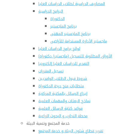
المصاريف الدراسية لطلاب الدراسات العليا
البرامج الدراسية
الدكتوراة
برنامج الماجستير
برنامج الماجستير المهنى
ماجستير الأدارة المستدامة للأراضى
لوائح برامج الدراسات العليا
(الأوراق المطلوبة للتسجيل (ماجستير/ دكتوراه
التقدم للدراسات العليا إلكترونيا
تسجيل المقررات
شروط قبول الطلاب الوافديين
متطلبات منح درجة الدكتوراة
إيداع الرسائل بالمكتبة المركزية
نماذج البعثات والمهمات العلمية
قواعد كتابة الرسائل العلمية
محطة التجارب و البحوث الزراعية
خدمة المجتمع وتنمية البيئة
تقرير قطاع شئون البيئة و خدمة المجتمع