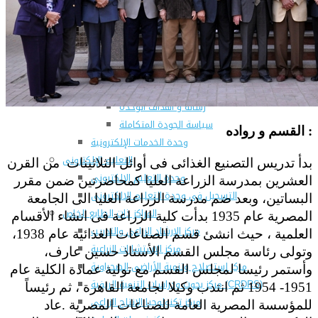
المراكز والوحدات
وحدات التطوير بالكلية
وحدة ضمان الجودة
عن الوحدة
أنشطة الوحدة
الهيكل الادارى للوحدة
رسالة و أهداف الوحدة
سياسة الجودة المتكاملة
القسم و رواده :
وحدة الخدمات الإلكترونية
التعليم الإلكترونى
بدأ تدريس التصنيع الغذائى فى أوائل الثلاثينات من القرن
وحدة التعليم الإلكترونى
العشرين بمدرسة الزراعة العليا كمحاضرتين ضمن مقرر
التسجيل فى وحدة التعليم الالكترونى
البساتين، وبعد ضم مدرسة الزراعة العليا الى الجامعة
المراكز ذات الطابع الخاص
المصرية عام 1935 بدأت كلية الزراعة فى انشاء الأقسام
مركز الإرشاد الزراعي والتدريب
العلمية ، حيث انشئ قسم الصناعات الغذائية عام 1938،
مركز الإستشارات الزراعية
وتولى رئاسة مجلس القسم الأستاذ حسين عارف،
مركز إستصلاح وتنمية الأراضى الصحراوية
وأستمر رئيسا لمجلس القسم مع تولية عمادة الكلية عام
مركز بحوث ودراسات التنمية الريفية (CRDRS)
1951- 1954 ثم انتدب وكيلا لجامعة القاهرة ، ثم رئيساً
مركز تكنولوجيا الإنتاج الزراعي
للمؤسسة المصرية العامة للصناعات المصرية .عاد