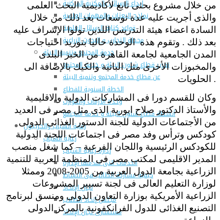
إيداع الرسائل بالمكتبة المركزية
من خلال مشروع بحثى تابع لأكاديمية البحث العلمى
نماذج البعثات والمهمات العلمية
والذى أجريت عليه عدة توسعات بعد ذلك من خلال
قواعد كتابة الرسائل العلمية
السادة اعضاء هيئة التدريس اللذين تولوا الإشراف عليه
محطة التجارب و البحوث الزراعية
بعد ذلك . وتقوم هذه الوحدة حاليا بتوريد احتياجات
خدمة المجتمع وتنمية البيئة
المدن الجامعية لجامعة القاهرة من الخبز البلدى
تقرير قطاع شئون البيئة و خدمة المجتمع
والمخبوزات الأخرى مثل الباتية والكيك بالإضافة الى
عن قطاع خدمة المجتمع وتنمية البيئة
الحلويات .
الخطة السنوية للقطاع
وكان للقسم دورا فى المشاركات الدولية والاقليمية
وحدة الأزمات والكوارث
والأستاذ الدكتور صلاح ابورية الذى مثل مصر فى العديد
أنشطة قطاع شئون البيئة و خدمة المجتمع
من الأجتماعات الدولية للجنة الدستور الغذائى الدولى
رعاية الشباب والخريجون
كودكس وترأس وفد مصر فى اجتماعات اللجنة الدولية
رعاية الشباب
للكودكس الرئيسية واللجان الفرعية – كما شغل منصب
إدارة رعاية الشباب
المدير الاقليمى لمكتب مصر فى المنظمة العربية للتنمية
الخدمات التى تقدمها الإدارة
الزراعية بجامعة الدول العربية من 2005-2008 وممثلا
كيفية مشاركة الطالب فى النشاط
لوزارة التعليم العالى فى لجنة تسيير المشروعات
لجان الإتحاد
الزراعية الأمريكية بوزارة التعاون الدولى ومنسق لبرنامج
مجلس إتحاد الطلاب
التصنيع الغذائى للدول الفرانكفونية بالمركز الدولى
مستشارى لجان الإتحاد