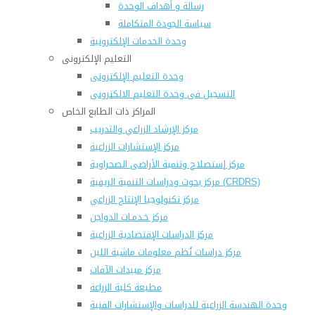
رسالة و أهداف الوحدة
سياسة الجودة المتكاملة
وحدة الخدمات الإلكترونية
التعليم الإلكترونى
وحدة التعليم الإلكترونى
التسجيل فى وحدة التعليم الالكترونى
المراكز ذات الطابع الخاص
مركز الإرشاد الزراعي والتدريب
مركز الإستشارات الزراعية
مركز إستصلاح وتنمية الأراضى الصحراوية
مركز بحوث ودراسات التنمية الريفية (CRDRS)
مركز تكنولوجيا الإنتاج الزراعي
مركز خـدمـات الدواجن
مركز الدراسات الإقتصادية الزراعية
مركز دراسات نُظم معلومات ماشية اللبن
مركز مبيدات الآفات
مطبعة كلية الزراعة
وحدة الهندسة الزراعية للدراسات والإستشارات الفنية