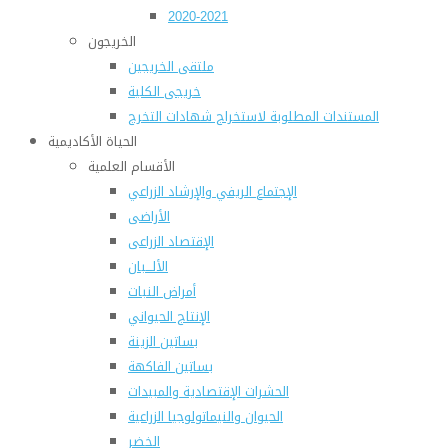
2020-2021
الخريجون
ملتقى الخريجين
خريجى الكلية
المستندات المطلوبة لاستخراج شهادات التخرج
الحياة الأكاديمية
الأقسام العلمية
الإجتماع الريفي والإرشاد الزراعي
الأراضى
الإقتصاد الزراعى
الألـــبان
أمراض النبات
الإنتاج الحيواني
بساتين الزينة
بساتين الفاكهة
الحشرات الإقتصادية والمبيدات
الحيوان والنيماتولوجيا الزراعية
الخضر