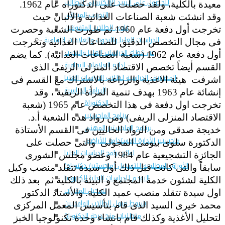
للحصول على البريد الالكترونى للطالب
معيدة بالكلية، ولقد حصلت على الدكتوراه عام 1962.
التدريب الميداني
وقد انشئت شعبة الصناعات الغذائية والألبان حيث
نادى الطلاب المتفوقين
تخرجت أول دفعة عام 1960 ثم طورت الشعبة وحصرت
الدراسات العليا والبحوث والعلاقات الثقافية
فى مجال التخصص الدقيق للصناعات الغذائية وتخرجت
عن قطاع الدراسات العليا والبحوث
أول دفعة عام 1962 (شعبة الصناعات الغذائية). كما يضم
إدارة العلاقات الثقافية
القسم أيضاً تخصص الاقتصاد المنزلى الريفى الذى
المصاريف الدراسية لطلاب الدراسات العليا
اشرفت هيئة الاغذية والزراعة بالاشتراك مع القسم فى
البرامج الدراسية
إنشائة عام 1963 بهدف تنمية المرأة الريفية ، وقد
الدكتوراة
تخرجت اول دفعة فى هذا التخصص عام 1965 (شعبة
برنامج الماجستير
الاقتصاد المنزلى الريفى) ومن رواد هذه الشعبة أ.د.
برنامج الماجستير المهنى
خديجة صدقى ومن الرواد الحاليين فى القسم الأستاذة
ماجستير الأدارة المستدامة للأراضى
الدكتورة سلوى بيومى المجولى والتى حصلت على
لوائح برامج الدراسات العليا
الجائزة التشجيعية عام 1984 وعضو مجلس الشورى
(الأوراق المطلوبة للتسجيل (ماجستير/ دكتوراه
سابقاً والتى كانت قبل ذلك أول سيدة تتقلد منصب وكيل
التقدم للدراسات العليا إلكترونيا
الكلية لشئون خدمة المجتمع و البيئة بالكلية ثم بعد ذلك
تسجيل المقررات
اول سيدة تتقلد منصب عميد الكلية. والأستاذ الدكتور
شروط قبول الطلاب الوافديين
محمد خيرى السيد الذى قام بتأسيس المعمل المركزى
متطلبات منح درجة الدكتوراة
لتحليل الأغذية وكذلك قام بانشاء وحدة تكنولوجيا الخبز