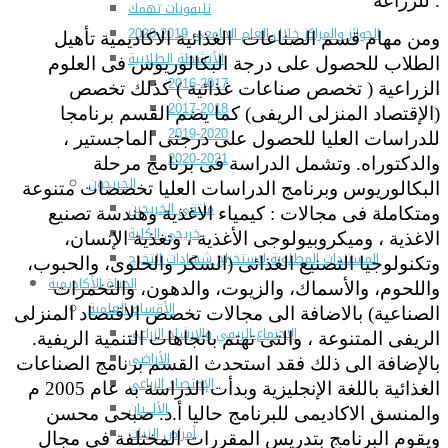
للزراعة .
تليفونات تهمك
الجوائز والمراكز خلال العام الجامعى 2019-2020
ومن مهام قسم الصناعات الغذائية الاكاديمية تأهيل
الأنشطة الطلابية
الطلاب للحصول على درجة البكالوريوس فى العلوم
2016-2017
الزراعية ( تخصص صناعات غذائية ) كذلك تخصص
2017-2018
(الإقتصاد المنزلى الريفى) كما يضم القسم برنامجا
2019-2020
للدراسات العليا للحصول على درجتى الماجستير ،
2020-2021
والدكتوراه. وتشمل الدراسة فى برنامج مرحلة
الخريجون
البكالوريوس وبرنامج الدراسات العليا تخصصات متنوعة
ملتقى الخريجين
ومتكاملة فى مجالات : كيمياء الاغذية وهندسة تصنيع
خريجى الكلية
الاغذية ، وميكروبيولوجى الأغذية ، وتغذية الإنسان،
المستندات المطلوبة لاستخراج شهادات التخرج
وتكنولوجيا التصنيع الغذائى (السكر والحلوى، والحبوب،
الحياة الأكاديمية
واللحوم، والأسماك، والزيوت، والدهون، والتخمرات
الأقسام العلمية
الصناعية) بالاضافة الى مجالات تخصص الاقتصاد المنزلى
الإجتماع الريفي والإرشاد الزراعي
الريفى المتنوعة ، والتى تهتم باتجاهات التنمية الريفية.
الأراضى
بالإضافة الى ذلك فقد استحدث القسم برنامج الصناعات
الإقتصاد الزراعى
الغذائية باللغة الإنجليزية وبدأت الدراسة به عام 2005 م
الألـــبان
والمنسق الاكاديمى للبرنامج حاليا أ.د. صبحى محسن
أمراض النبات
ويقوم البرنامج بتدريس المقررات المختلفة فى مجال