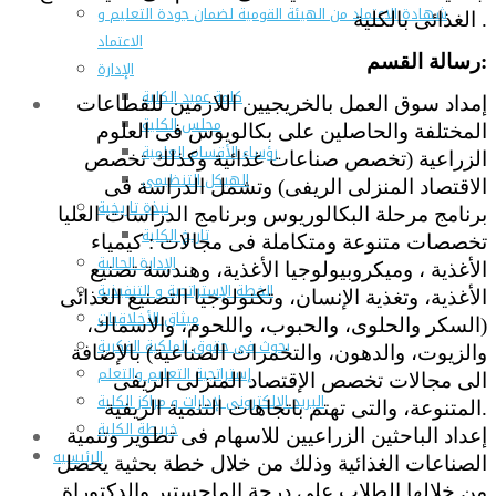
شهادة الاعتماد من الهيئة القومية لضمان جودة التعليم و
الغذائى بالكلية .
الاعتماد
:
رسالة القسم
الإدارة
كلمة عميد الكلية
إمداد سوق العمل بالخريجيين اللازمين للقطاعات
مجلس الكلية
المختلفة والحاصلين على بكالويوس فى العلوم
رؤساء الأقسام العلمية
الزراعية (تخصص صناعات غذائية وكذلك تخصص
الهيكل التنظيمى
الاقتصاد المنزلى الريفى) وتشمل الدراسة فى
نبذة تاريخية
برنامج مرحلة البكالوريوس وبرنامج الدراسات العليا
تاريخ الكلية
تخصصات متنوعة ومتكاملة فى مجالات : كيمياء
الإدارة الحالية
الأغذية ، وميكروبيولوجيا الأغذية، وهندسة تصنيع
الخطة الإستراتجية و التنفيذية
الأغذية، وتغذية الإنسان، وتكنولوجيا التصنيع الغذائى
ميثاق الأخلاقيات
(السكر والحلوى، والحبوب، واللحوم، والاسماك،
بحوث فى حقوق الملكية الفكرية
والزيوت، والدهون، والتخمرات الصناعية) بالإضافة
إستراتجية التعليم والتعلم
الى مجالات تخصص الإقتصاد المنزلى الريفى
البريد الإلكترونى لإدارات و مراكز الكلية
المتنوعة، والتى تهتم باتجاهات التنمية الريفية.
خريطة الكلية
إعداد الباحثين الزراعيين للاسهام فى تطوير وتنمية
الرئيسيه
الصناعات الغذائية وذلك من خلال خطة بحثية يحصل
من خلالها الطلاب على درجة الماجستير والدكتوراة