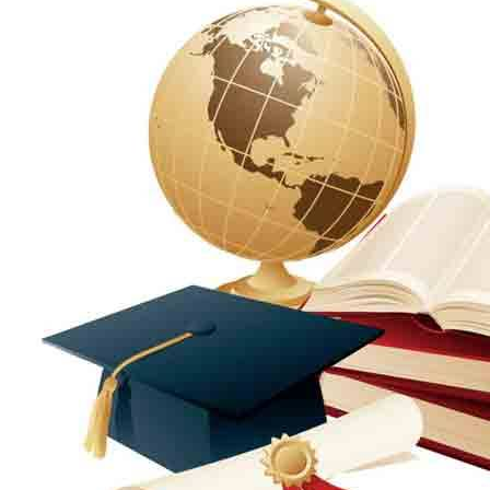
الإنتاج الحيواني
بساتين الزينة
بساتين الفاكهة
الحشرات الإقتصادية والمبيدات
الحيوان والنيماتولوجيا الزراعية
الخضر
الصناعات الغذائية
الكيميـــاء الحيوية
النبات الزراعى
المحاصيل
الميكروبيولوجيا الزراعية
الهندسة الزراعية
الوراثة
البرامج التعليمية
برامج اللغة العربية
برامج اللغة الانجليزية
التعليم المفتوح
عن الكلية