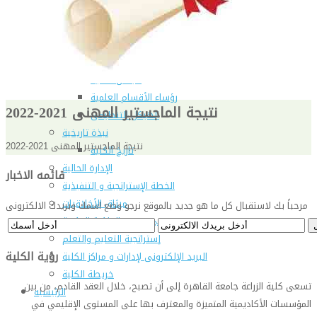
شهادة الاعتماد من الهيئة القومية لضمان جودة التعليم و
الاعتماد
الإدارة
كلمة عميد الكلية
مجلس الكلية
رؤساء الأقسام العلمية
نتيجة الماجستير المهنى 2021-2022
الهيكل التنظيمى
نبذة تاريخية
نتيجة الماجستير المهنى 2021-2022
تاريخ الكلية
الإدارة الحالية
قائمه الاخبار
الخطة الإستراتجية و التنفيذية
ميثاق الأخلاقيات
مرحباً بك لاستقبال كل ما هو جديد بالموقع نرجو وضع اسمك وبريدك الالكترونى
بحوث فى حقوق الملكية الفكرية
إستراتجية التعليم والتعلم
رؤية الكلية
البريد الإلكترونى لإدارات و مراكز الكلية
خريطة الكلية
تسعى كلية الزراعة جامعة القاهرة إلى أن تصبح، خلال العقد القادم، من بين
الرئيسيه
المؤسسات الأكاديمية المتميزة والمعترف بها على المستوى الإقليمي في