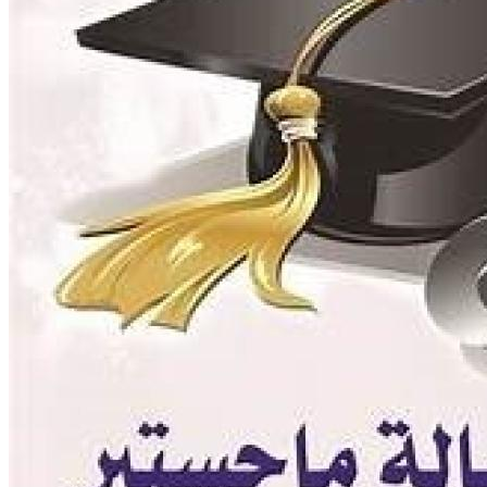
المراكز والوحدات
وحدات التطوير بالكلية
وحدة ضمان الجودة
عن الوحدة
أنشطة الوحدة
الهيكل الادارى للوحدة
رسالة و أهداف الوحدة
سياسة الجودة المتكاملة
وحدة الخدمات الإلكترونية
التعليم الإلكترونى
وحدة التعليم الإلكترونى
التسجيل فى وحدة التعليم الالكترونى
المراكز ذات الطابع الخاص
مركز الإرشاد الزراعي والتدريب
مركز الإستشارات الزراعية
مركز إستصلاح وتنمية الأراضى الصحراوية
مركز بحوث ودراسات التنمية الريفية (CRDRS)
مركز تكنولوجيا الإنتاج الزراعي