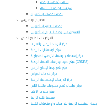
رسالة و أهداف الوحدة
سياسة الجودة المتكاملة
وحدة الخدمات الإلكترونية
التعليم الإلكترونى
وحدة التعليم الإلكترونى
التسجيل فى وحدة التعليم الالكترونى
المراكز ذات الطابع الخاص
مركز الإرشاد الزراعي والتدريب
مركز الإستشارات الزراعية
مركز إستصلاح وتنمية الأراضى الصحراوية
مركز بحوث ودراسات التنمية الريفية (CRDRS)
مركز تكنولوجيا الإنتاج الزراعي
مركز خـدمـات الدواجن
مركز الدراسات الإقتصادية الزراعية
مركز دراسات نُظم معلومات ماشية اللبن
مركز مبيدات الآفات
مطبعة كلية الزراعة
وحدة الهندسة الزراعية للدراسات والإستشارات الفنية