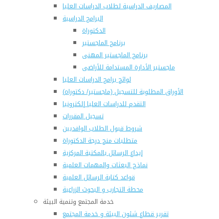
المصاريف الدراسية لطلاب الدراسات العليا
البرامج الدراسية
الدكتوراة
برنامج الماجستير
برنامج الماجستير المهنى
ماجستير الأدارة المستدامة للأراضى
لوائح برامج الدراسات العليا
(الأوراق المطلوبة للتسجيل (ماجستير/ دكتوراه
التقدم للدراسات العليا إلكترونيا
تسجيل المقررات
شروط قبول الطلاب الوافديين
متطلبات منح درجة الدكتوراة
إيداع الرسائل بالمكتبة المركزية
نماذج البعثات والمهمات العلمية
قواعد كتابة الرسائل العلمية
محطة التجارب و البحوث الزراعية
خدمة المجتمع وتنمية البيئة
تقرير قطاع شئون البيئة و خدمة المجتمع