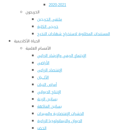
2020-2021
الخريجون
ملتقى الخريجين
خريجى الكلية
المستندات المطلوبة لاستخراج شهادات التخرج
الحياة الأكاديمية
الأقسام العلمية
الإجتماع الريفي والإرشاد الزراعي
الأراضى
الإقتصاد الزراعى
الألـــبان
أمراض النبات
الإنتاج الحيواني
بساتين الزينة
بساتين الفاكهة
الحشرات الإقتصادية والمبيدات
الحيوان والنيماتولوجيا الزراعية
الخضر