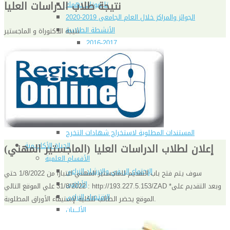
نتيجة طلاب الدراسات العليا
تليفونات تهمك
الجوائز والمراكز خلال العام الجامعى 2019-2020
الأنشطة الطلابية
نتيجة الدكتوراة و الماجستير
2016-2017
2017-2018
2019-2020
2020-2021
الخريجون
ملتقى الخريجين
خريجى الكلية
المستندات المطلوبة لاستخراج شهادات التخرج
الحياة الأكاديمية
إعلان لطلاب الدراسات العليا (الماجستير المهني)
الأقسام العلمية
الإجتماع الريفي والإرشاد الزراعي
سوف يتم فتح باب التقديم للماجستير المهني اعتبارا من 1/8/2022 حتي
الأراضى
31/8/2022 علي الموقع التالي : http://193.227.5.153/ZAD *وبعد التقديم على
الإقتصاد الزراعى
الموقع يحضر الطالب للكلية لإستيفاء الأوراق المطلوبة.
الألـــبان
أمراض النبات