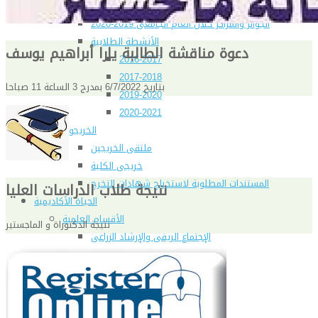
تليفونات تهمك
الجوائز والمراكز خلال العام الجامعى 2019-2020
الأنشطة الطلابية
دعوة مناقشة الطالبة يارا أبراهيم يوسف
2016-2017
2017-2018
بتاريخ 6/7/2022 بمدرج 3 الساعة 11 صباحا
2019-2020
2020-2021
الخريجون
ملتقى الخريجين
خريجى الكلية
المستندات المطلوبة لاستخراج شهادات التخرج
نتيجة طلاب الدراسات العليا
الحياة الأكاديمية
الأقسام العلمية
نتيجة الدكتوراة و الماجستير
الإجتماع الريفي والإرشاد الزراعي
الأراضى
الإقتصاد الزراعى
الألـــبان
أمراض النبات