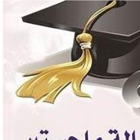
إيداع الرسائل بالمكتبة المركزية
نماذج البعثات والمهمات العلمية
قواعد كتابة الرسائل العلمية
محطة التجارب و البحوث الزراعية
خدمة المجتمع وتنمية البيئة
تقرير قطاع شئون البيئة و خدمة المجتمع
عن قطاع خدمة المجتمع وتنمية البيئة
الخطة السنوية للقطاع
وحدة الأزمات والكوارث
أنشطة قطاع شئون البيئة و خدمة المجتمع
رعاية الشباب والخريجون
رعاية الشباب
إدارة رعاية الشباب
الخدمات التى تقدمها الإدارة
كيفية مشاركة الطالب فى النشاط
لجان الإتحاد
مجلس إتحاد الطلاب
مستشارى لجان الإتحاد