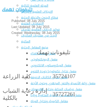
المجلة العلمية للكلية
تليفونات تهمك
الإنجازات العلمية والبحثية
قطاع البحوث والخطة البحثية
Published: 08 July 2015
الإتفاقيات العلمية
Last Updated: 08 July 2015
قواعد البيانات العالمية للأبحاث
Created: Wednesday, 08 July 2015
البحث فى مقتنيات المكتبات
المكتبة
مجمع المعامل البحثية
تليفونات تهمك
معمل سلامة الغذاء
معمل البيوتكنولوجى
معمل الميكروسكوب الالكتروني
معمل تحليل تكنولوجيا جودة اللحوم
35724107
كلية الزراعة
معمل تحليل الكائنات الدقيقة
معمل زراعة الأنسجة والحقن المجهرى وبحوث الأجنة
معمل قياسات المناعة وتحليل الهرمونات
إدارة رعاية الشباب
35727261
معمل الكشف عن الأغذية المحاورة وراثيا
بالكلية
معامل الكيمياء وتحليل المياة