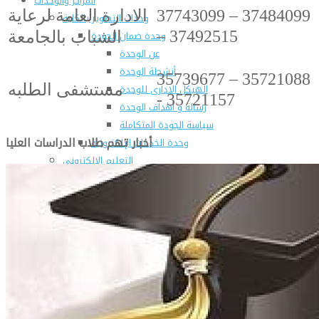
المراكز والوحدات
37743099 – 37484099
الادارة العامة لرعاية
وحدات التطوير بالكلية
– 37492515
وحدة ضمان الجودة
الشباب بالجامعة
عن الوحدة
أنشطة الوحدة
35739677 – 35721088
مستشفى الطلبه
الهيكل الادارى للوحدة
- 35721157
رسالة و أهداف الوحدة
سياسة الجودة المتكاملة
أخبار تهم طلاب الدراسات العليا
وحدة الخدمات الإلكترونية
التعليم الإلكترونى
وحدة التعليم الإلكترونى
التسجيل فى وحدة التعليم الالكترونى
المراكز ذات الطابع الخاص
مركز الإرشاد الزراعي والتدريب
مركز الإستشارات الزراعية
مركز إستصلاح وتنمية الأراضى الصحراوية
مركز بحوث ودراسات التنمية الريفية (CRDRS)
مركز تكنولوجيا الإنتاج الزراعي