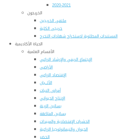
2020-2021
الخريجون
ملتقى الخريجين
خريجى الكلية
المستندات المطلوبة لاستخراج شهادات التخرج
الحياة الأكاديمية
الأقسام العلمية
الإجتماع الريفي والإرشاد الزراعي
الأراضى
الإقتصاد الزراعى
الألـــبان
أمراض النبات
الإنتاج الحيواني
بساتين الزينة
بساتين الفاكهة
الحشرات الإقتصادية والمبيدات
الحيوان والنيماتولوجيا الزراعية
الخضر