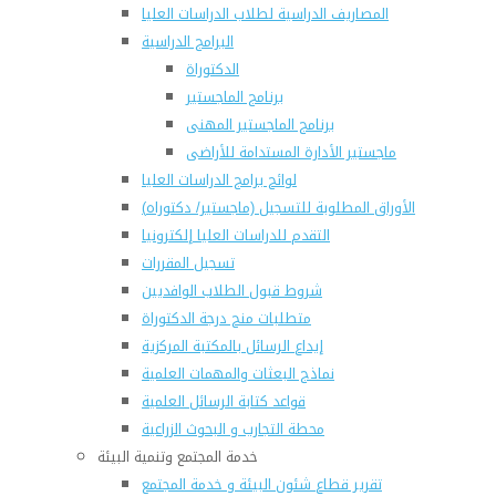
المصاريف الدراسية لطلاب الدراسات العليا
البرامج الدراسية
الدكتوراة
برنامج الماجستير
برنامج الماجستير المهنى
ماجستير الأدارة المستدامة للأراضى
لوائح برامج الدراسات العليا
(الأوراق المطلوبة للتسجيل (ماجستير/ دكتوراه
التقدم للدراسات العليا إلكترونيا
تسجيل المقررات
شروط قبول الطلاب الوافديين
متطلبات منح درجة الدكتوراة
إيداع الرسائل بالمكتبة المركزية
نماذج البعثات والمهمات العلمية
قواعد كتابة الرسائل العلمية
محطة التجارب و البحوث الزراعية
خدمة المجتمع وتنمية البيئة
تقرير قطاع شئون البيئة و خدمة المجتمع