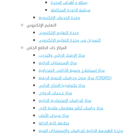
رسالة و أهداف الوحدة
سياسة الجودة المتكاملة
وحدة الخدمات الإلكترونية
التعليم الإلكترونى
وحدة التعليم الإلكترونى
التسجيل فى وحدة التعليم الالكترونى
المراكز ذات الطابع الخاص
مركز الإرشاد الزراعي والتدريب
مركز الإستشارات الزراعية
مركز إستصلاح وتنمية الأراضى الصحراوية
مركز بحوث ودراسات التنمية الريفية (CRDRS)
مركز تكنولوجيا الإنتاج الزراعي
مركز خـدمـات الدواجن
مركز الدراسات الإقتصادية الزراعية
مركز دراسات نُظم معلومات ماشية اللبن
مركز مبيدات الآفات
مطبعة كلية الزراعة
وحدة الهندسة الزراعية للدراسات والإستشارات الفنية