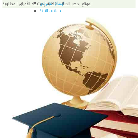
الإنتاج الحيواني
الموقع يحضر الطالب للكلية لإستيفاء الأوراق المطلوبة.
بساتين الزينة
بساتين الفاكهة
الحشرات الإقتصادية والمبيدات
الحيوان والنيماتولوجيا الزراعية
الخضر
الصناعات الغذائية
الكيميـــاء الحيوية
النبات الزراعى
المحاصيل
الميكروبيولوجيا الزراعية
الهندسة الزراعية
الوراثة
البرامج التعليمية
برامج اللغة العربية
برامج اللغة الانجليزية
التعليم المفتوح
عن الكلية