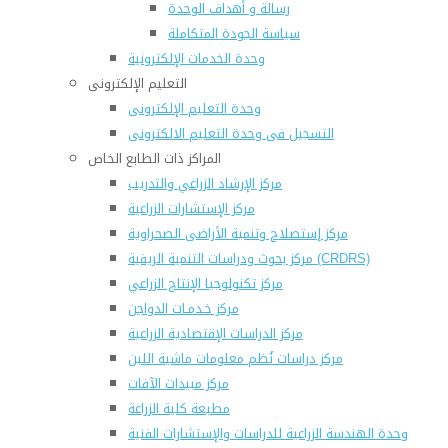
رسالة و أهداف الوحدة
سياسة الجودة المتكاملة
وحدة الخدمات الإلكترونية
التعليم الإلكترونى
وحدة التعليم الإلكترونى
التسجيل فى وحدة التعليم الالكترونى
المراكز ذات الطابع الخاص
مركز الإرشاد الزراعي والتدريب
مركز الإستشارات الزراعية
مركز إستصلاح وتنمية الأراضى الصحراوية
مركز بحوث ودراسات التنمية الريفية (CRDRS)
مركز تكنولوجيا الإنتاج الزراعي
مركز خـدمـات الدواجن
مركز الدراسات الإقتصادية الزراعية
مركز دراسات نُظم معلومات ماشية اللبن
مركز مبيدات الآفات
مطبعة كلية الزراعة
وحدة الهندسة الزراعية للدراسات والإستشارات الفنية