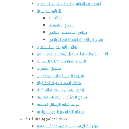
المصاريف الدراسية لطلاب الدراسات العليا
البرامج الدراسية
الدكتوراة
برنامج الماجستير
برنامج الماجستير المهنى
ماجستير الأدارة المستدامة للأراضى
لوائح برامج الدراسات العليا
(الأوراق المطلوبة للتسجيل (ماجستير/ دكتوراه
التقدم للدراسات العليا إلكترونيا
تسجيل المقررات
شروط قبول الطلاب الوافديين
متطلبات منح درجة الدكتوراة
إيداع الرسائل بالمكتبة المركزية
نماذج البعثات والمهمات العلمية
قواعد كتابة الرسائل العلمية
محطة التجارب و البحوث الزراعية
خدمة المجتمع وتنمية البيئة
تقرير قطاع شئون البيئة و خدمة المجتمع