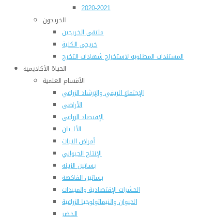
2020-2021
الخريجون
ملتقى الخريجين
خريجى الكلية
المستندات المطلوبة لاستخراج شهادات التخرج
الحياة الأكاديمية
الأقسام العلمية
الإجتماع الريفي والإرشاد الزراعي
الأراضى
الإقتصاد الزراعى
الألـــبان
أمراض النبات
الإنتاج الحيواني
بساتين الزينة
بساتين الفاكهة
الحشرات الإقتصادية والمبيدات
الحيوان والنيماتولوجيا الزراعية
الخضر