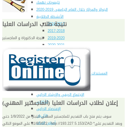
تليفونات تهمك
الجوائز والمراكز خلال العام الجامعى 2019-2020
الأنشطة الطلابية
نتيجة طلاب الدراسات العليا
2016-2017
2017-2018
نتيجة الدكتوراة و الماجستير
2019-2020
2020-2021
الخريجون
ملتقى الخريجين
خريجى الكلية
المستندات المطلوبة لاستخراج شهادات التخرج
الحياة الأكاديمية
الأقسام العلمية
الإجتماع الريفي والإرشاد الزراعي
إعلان لطلاب الدراسات العليا (الماجستير المهني)
الأراضى
الإقتصاد الزراعى
الألـــبان
سوف يتم فتح باب التقديم للماجستير المهني اعتبارا من 1/8/2022 حتي
أمراض النبات
31/8/2022 علي الموقع التالي : http://193.227.5.153/ZAD *وبعد التقديم على