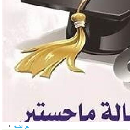
الإنتاج الحيواني
بساتين الزينة
بساتين الفاكهة
الحشرات الإقتصادية والمبيدات
الحيوان والنيماتولوجيا الزراعية
الخضر
الصناعات الغذائية
الكيميـــاء الحيوية
النبات الزراعى
المحاصيل
الميكروبيولوجيا الزراعية
الهندسة الزراعية
الوراثة
البرامج التعليمية
برامج اللغة العربية
برامج اللغة الانجليزية
التعليم المفتوح
عن الكلية