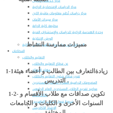
مركز خـدمـات الدواجن
مركز الدراسات الإقتصادية الزراعية
مركز دراسات نُظم معلومات ماشية اللبن
مركز مبيدات الآفات
مطبعة كلية الزراعة
وحدة الهندسة الزراعية للدراسات والإستشارات الفنية
الورش الإنتاجية
مميزات ممارسة النشاط
التسجيل في دورات مركز الحاسب الآلي بالكلية
القطاعات
التعليم والطلاب
عن قطاع التعليم والطلاب
مهام القطاع
1-1زيادةالتعارف بين الطالب و أعضاء هيئة
تقرير قطاع شئون التعليم والطلاب
التدريس .
المصروفات الدراسية المقررة للطلاب المستجدين
مواعيد تقديم الطلاب المستجدين العام الجامعى
1-2- تكوين صداقات مع طلاب الأقسام و
2019/2020
شروط قبول الطلاب الوافديين
السنوات الأخرى و الكليات و الجامعات
الإرشاد الأكاديمى
المختلفة .