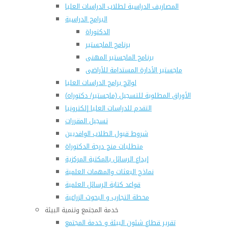
المصاريف الدراسية لطلاب الدراسات العليا
البرامج الدراسية
الدكتوراة
برنامج الماجستير
برنامج الماجستير المهنى
ماجستير الأدارة المستدامة للأراضى
لوائح برامج الدراسات العليا
(الأوراق المطلوبة للتسجيل (ماجستير/ دكتوراه
التقدم للدراسات العليا إلكترونيا
تسجيل المقررات
شروط قبول الطلاب الوافديين
متطلبات منح درجة الدكتوراة
إيداع الرسائل بالمكتبة المركزية
نماذج البعثات والمهمات العلمية
قواعد كتابة الرسائل العلمية
محطة التجارب و البحوث الزراعية
خدمة المجتمع وتنمية البيئة
تقرير قطاع شئون البيئة و خدمة المجتمع