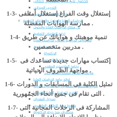
للحصول على البريد الالكترونى للطالب
التدريب الميداني
1-3- إستغلال وقت الفراغ إستغلال أمثلفى
نادى الطلاب المتفوقين
الدراسات العليا والبحوث والعلاقات الثقافية
ممارسة الهوايات المفضلة .
عن قطاع الدراسات العليا والبحوث
إدارة العلاقات الثقافية
1-4- تنمية موهبتك و هواياتك عن طريق
المصاريف الدراسية لطلاب الدراسات العليا
مدربين متخصصين .
البرامج الدراسية
الدكتوراة
برنامج الماجستير
1-5- إكتساب مهارات جديدة تساعدك فى
برنامج الماجستير المهنى
مواجهة الظروف الحياتية .
ماجستير الأدارة المستدامة للأراضى
لوائح برامج الدراسات العليا
1-6- تمثيل الكلية فى المسابقات و الدورات
(الأوراق المطلوبة للتسجيل (ماجستير/ دكتوراه
التقدم للدراسات العليا إلكترونيا
التى تقام فى جميع أنحاء الجمهورية .
تسجيل المقررات
شروط قبول الطلاب الوافديين
1-7- المشاركة فى الرحلات المجانية التى
متطلبات منح درجة الدكتوراة