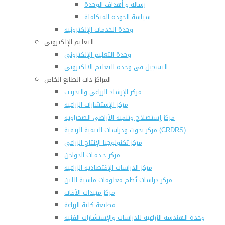
رسالة و أهداف الوحدة
سياسة الجودة المتكاملة
وحدة الخدمات الإلكترونية
التعليم الإلكترونى
وحدة التعليم الإلكترونى
التسجيل فى وحدة التعليم الالكترونى
المراكز ذات الطابع الخاص
مركز الإرشاد الزراعي والتدريب
مركز الإستشارات الزراعية
مركز إستصلاح وتنمية الأراضى الصحراوية
مركز بحوث ودراسات التنمية الريفية (CRDRS)
مركز تكنولوجيا الإنتاج الزراعي
مركز خـدمـات الدواجن
مركز الدراسات الإقتصادية الزراعية
مركز دراسات نُظم معلومات ماشية اللبن
مركز مبيدات الآفات
مطبعة كلية الزراعة
وحدة الهندسة الزراعية للدراسات والإستشارات الفنية