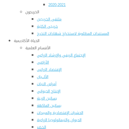
2020-2021
الخريجون
ملتقى الخريجين
خريجى الكلية
المستندات المطلوبة لاستخراج شهادات التخرج
الحياة الأكاديمية
الأقسام العلمية
الإجتماع الريفي والإرشاد الزراعي
الأراضى
الإقتصاد الزراعى
الألـــبان
أمراض النبات
الإنتاج الحيواني
بساتين الزينة
بساتين الفاكهة
الحشرات الإقتصادية والمبيدات
الحيوان والنيماتولوجيا الزراعية
الخضر