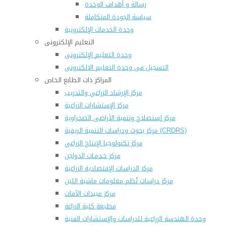
رسالة و أهداف الوحدة
سياسة الجودة المتكاملة
وحدة الخدمات الإلكترونية
التعليم الإلكترونى
وحدة التعليم الإلكترونى
التسجيل فى وحدة التعليم الالكترونى
المراكز ذات الطابع الخاص
مركز الإرشاد الزراعي والتدريب
مركز الإستشارات الزراعية
مركز إستصلاح وتنمية الأراضى الصحراوية
مركز بحوث ودراسات التنمية الريفية (CRDRS)
مركز تكنولوجيا الإنتاج الزراعي
مركز خـدمـات الدواجن
مركز الدراسات الإقتصادية الزراعية
مركز دراسات نُظم معلومات ماشية اللبن
مركز مبيدات الآفات
مطبعة كلية الزراعة
وحدة الهندسة الزراعية للدراسات والإستشارات الفنية