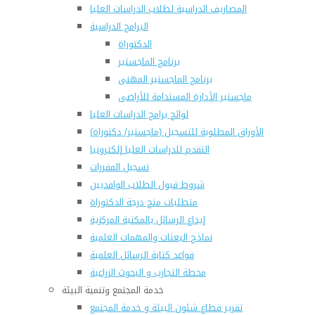
المصاريف الدراسية لطلاب الدراسات العليا
البرامج الدراسية
الدكتوراة
برنامج الماجستير
برنامج الماجستير المهنى
ماجستير الأدارة المستدامة للأراضى
لوائح برامج الدراسات العليا
(الأوراق المطلوبة للتسجيل (ماجستير/ دكتوراه
التقدم للدراسات العليا إلكترونيا
تسجيل المقررات
شروط قبول الطلاب الوافديين
متطلبات منح درجة الدكتوراة
إيداع الرسائل بالمكتبة المركزية
نماذج البعثات والمهمات العلمية
قواعد كتابة الرسائل العلمية
محطة التجارب و البحوث الزراعية
خدمة المجتمع وتنمية البيئة
تقرير قطاع شئون البيئة و خدمة المجتمع