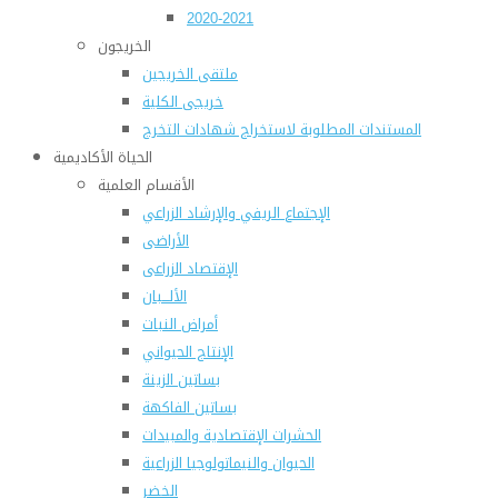
2020-2021
الخريجون
ملتقى الخريجين
خريجى الكلية
المستندات المطلوبة لاستخراج شهادات التخرج
الحياة الأكاديمية
الأقسام العلمية
الإجتماع الريفي والإرشاد الزراعي
الأراضى
الإقتصاد الزراعى
الألـــبان
أمراض النبات
الإنتاج الحيواني
بساتين الزينة
بساتين الفاكهة
الحشرات الإقتصادية والمبيدات
الحيوان والنيماتولوجيا الزراعية
الخضر