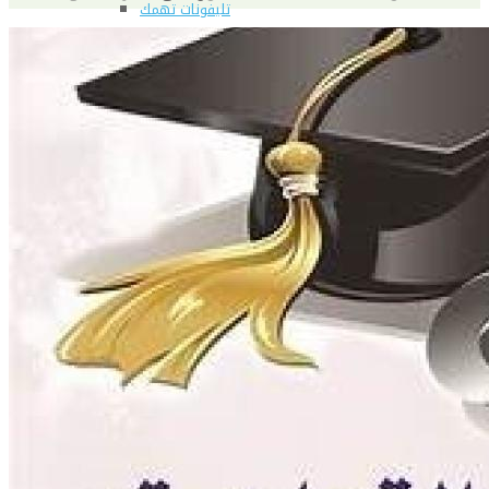
تليفونات تهمك
الجوائز والمراكز خلال العام الجامعى 2019-2020
الأنشطة الطلابية
2016-2017
2017-2018
2019-2020
2020-2021
الخريجون
ملتقى الخريجين
خريجى الكلية
المستندات المطلوبة لاستخراج شهادات التخرج
الحياة الأكاديمية
الأقسام العلمية
الإجتماع الريفي والإرشاد الزراعي
الأراضى
الإقتصاد الزراعى
الألـــبان
أمراض النبات