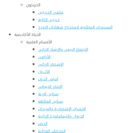
الخريجون
ملتقى الخريجين
خريجى الكلية
المستندات المطلوبة لاستخراج شهادات التخرج
الحياة الأكاديمية
الأقسام العلمية
الإجتماع الريفي والإرشاد الزراعي
الأراضى
الإقتصاد الزراعى
الألـــبان
أمراض النبات
الإنتاج الحيواني
بساتين الزينة
بساتين الفاكهة
الحشرات الإقتصادية والمبيدات
الحيوان والنيماتولوجيا الزراعية
الخضر
الصناعات الغذائية