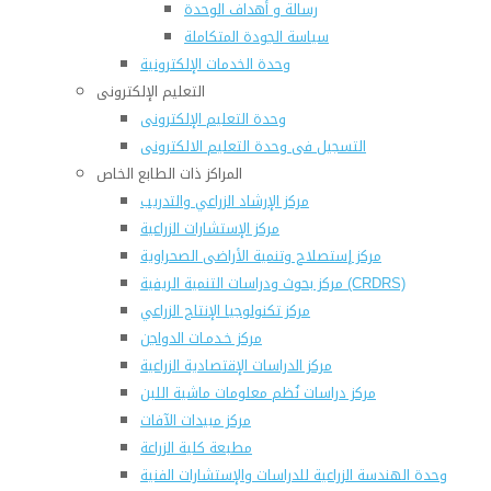
رسالة و أهداف الوحدة
سياسة الجودة المتكاملة
وحدة الخدمات الإلكترونية
التعليم الإلكترونى
وحدة التعليم الإلكترونى
التسجيل فى وحدة التعليم الالكترونى
المراكز ذات الطابع الخاص
مركز الإرشاد الزراعي والتدريب
مركز الإستشارات الزراعية
مركز إستصلاح وتنمية الأراضى الصحراوية
مركز بحوث ودراسات التنمية الريفية (CRDRS)
مركز تكنولوجيا الإنتاج الزراعي
مركز خـدمـات الدواجن
مركز الدراسات الإقتصادية الزراعية
مركز دراسات نُظم معلومات ماشية اللبن
مركز مبيدات الآفات
مطبعة كلية الزراعة
وحدة الهندسة الزراعية للدراسات والإستشارات الفنية