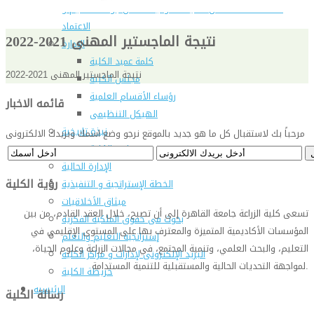
شهادة الاعتماد من الهيئة القومية لضمان جودة التعليم و
الاعتماد
نتيجة الماجستير المهنى 2021-2022
الإدارة
كلمة عميد الكلية
نتيجة الماجستير المهنى 2021-2022
مجلس الكلية
رؤساء الأقسام العلمية
قائمه الاخبار
الهيكل التنظيمى
نبذة تاريخية
مرحباً بك لاستقبال كل ما هو جديد بالموقع نرجو وضع اسمك وبريدك الالكترونى
تاريخ الكلية
الإدارة الحالية
رؤية الكلية
الخطة الإستراتجية و التنفيذية
ميثاق الأخلاقيات
تسعى كلية الزراعة جامعة القاهرة إلى أن تصبح، خلال العقد القادم، من بين
بحوث فى حقوق الملكية الفكرية
المؤسسات الأكاديمية المتميزة والمعترف بها على المستوى الإقليمي في
إستراتجية التعليم والتعلم
التعليم، والبحث العلمي، وتنمية المجتمع، في مجالات الزراعة وعلوم الحياة،
البريد الإلكترونى لإدارات و مراكز الكلية
.
لمواجهة التحديات الحالية والمستقبلية للتنمية المستدامة
خريطة الكلية
الرئيسيه
رسالة الكلية