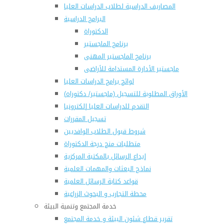
المصاريف الدراسية لطلاب الدراسات العليا
البرامج الدراسية
الدكتوراة
برنامج الماجستير
برنامج الماجستير المهنى
ماجستير الأدارة المستدامة للأراضى
لوائح برامج الدراسات العليا
(الأوراق المطلوبة للتسجيل (ماجستير/ دكتوراه
التقدم للدراسات العليا إلكترونيا
تسجيل المقررات
شروط قبول الطلاب الوافديين
متطلبات منح درجة الدكتوراة
إيداع الرسائل بالمكتبة المركزية
نماذج البعثات والمهمات العلمية
قواعد كتابة الرسائل العلمية
محطة التجارب و البحوث الزراعية
خدمة المجتمع وتنمية البيئة
تقرير قطاع شئون البيئة و خدمة المجتمع