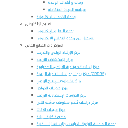
رسالة و أهداف الوحدة
سياسة الجودة المتكاملة
وحدة الخدمات الإلكترونية
التعليم الإلكترونى
وحدة التعليم الإلكترونى
التسجيل فى وحدة التعليم الالكترونى
المراكز ذات الطابع الخاص
مركز الإرشاد الزراعي والتدريب
مركز الإستشارات الزراعية
مركز إستصلاح وتنمية الأراضى الصحراوية
مركز بحوث ودراسات التنمية الريفية (CRDRS)
مركز تكنولوجيا الإنتاج الزراعي
مركز خـدمـات الدواجن
مركز الدراسات الإقتصادية الزراعية
مركز دراسات نُظم معلومات ماشية اللبن
مركز مبيدات الآفات
مطبعة كلية الزراعة
وحدة الهندسة الزراعية للدراسات والإستشارات الفنية