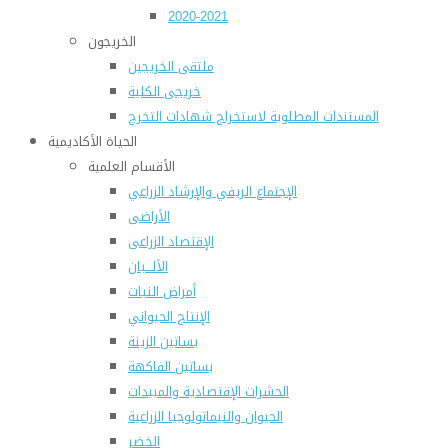
2020-2021
الخريجون
ملتقى الخريجين
خريجى الكلية
المستندات المطلوبة لاستخراج شهادات التخرج
الحياة الأكاديمية
الأقسام العلمية
الإجتماع الريفي والإرشاد الزراعي
الأراضى
الإقتصاد الزراعى
الألـــبان
أمراض النبات
الإنتاج الحيواني
بساتين الزينة
بساتين الفاكهة
الحشرات الإقتصادية والمبيدات
الحيوان والنيماتولوجيا الزراعية
الخضر