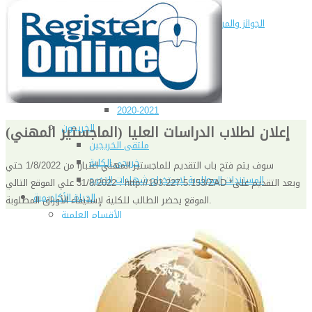
تليفونات تهمك
الجوائز والمراكز خلال العام الجامعى 2019-2020
الأنشطة الطلابية
2016-2017
2017-2018
2019-2020
2020-2021
الخريجون
إعلان لطلاب الدراسات العليا (الماجستير المهني)
ملتقى الخريجين
خريجى الكلية
سوف يتم فتح باب التقديم للماجستير المهني اعتبارا من 1/8/2022 حتي
المستندات المطلوبة لاستخراج شهادات التخرج
31/8/2022 علي الموقع التالي : http://193.227.5.153/ZAD *وبعد التقديم على
الحياة الأكاديمية
الموقع يحضر الطالب للكلية لإستيفاء الأوراق المطلوبة.
الأقسام العلمية
الإجتماع الريفي والإرشاد الزراعي
الأراضى
الإقتصاد الزراعى
الألـــبان
أمراض النبات