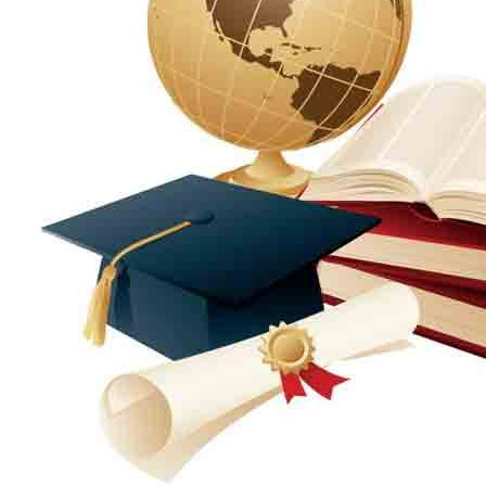
الإنتاج الحيواني
بساتين الزينة
بساتين الفاكهة
الحشرات الإقتصادية والمبيدات
الحيوان والنيماتولوجيا الزراعية
الخضر
الصناعات الغذائية
الكيميـــاء الحيوية
النبات الزراعى
المحاصيل
الميكروبيولوجيا الزراعية
الهندسة الزراعية
الوراثة
البرامج التعليمية
برامج اللغة العربية
برامج اللغة الانجليزية
التعليم المفتوح
عن الكلية