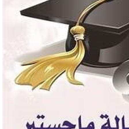
مركز خـدمـات الدواجن
مركز الدراسات الإقتصادية الزراعية
مركز دراسات نُظم معلومات ماشية اللبن
مركز مبيدات الآفات
مطبعة كلية الزراعة
وحدة الهندسة الزراعية للدراسات والإستشارات الفنية
الورش الإنتاجية
التسجيل في دورات مركز الحاسب الآلي بالكلية
القطاعات
التعليم والطلاب
عن قطاع التعليم والطلاب
مهام القطاع
تقرير قطاع شئون التعليم والطلاب
المصروفات الدراسية المقررة للطلاب المستجدين
مواعيد تقديم الطلاب المستجدين العام الجامعى
2019/2020
شروط قبول الطلاب الوافديين
الإرشاد الأكاديمى