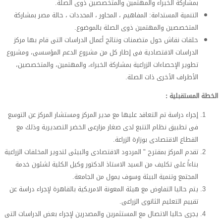
بمشاركة الخبراء والمهتمين والمتخصصين ذوى الصلة.
التنمية المستدامة: المفاهيم ، المحاور ، المحددات ، حالة مصر بمشاركة
المتخصصين والمهتمين ذوى الصلة بالموضوع.
حلقات نقاش حول متضمنات ونتائج أعمال الدراسات التى قام بها مركز
الدراسات الاقتصادية فى إطار كل من مشروع الدعم المؤسسى، ومشروع
تطوير الإحصاءات الزراعية بمشاركة الخبراء، والمهتمين، والمتخصصين،
الأطراف الأخرى ذات الصلة.
الخطة المستقبلية :
إجراء دراسة تم التعاقد عليها مع مدير المركز ومستشار المركز عن التوسع
فى تطبيق نظام التتبع لدى صغار مزارعى الخضر التصديرية وذلك مع
القطاع الاقتصادى بوزارة الزراعة.
تقدم المركز بمقترح " المردود الاقتصادى والبيئى لتدوير المخلفات الزراعية
بناءاً على تكليف من السيد الاستاذ الدكتور وكيل الكلية لشئون خدمة
المجتمع وتنمية البيئة وسوف يمول من الجامعة.
يتم حاليا التفاوض مع هيئة المعونة الامريكية بالقاهرة لإجراء دراسة عن
تقييم التعليم الثانوى الزراعى.
يجرى حاليا الاتصال مع المستثمرين والمصدرين لإجراء بعض الدراسات التى