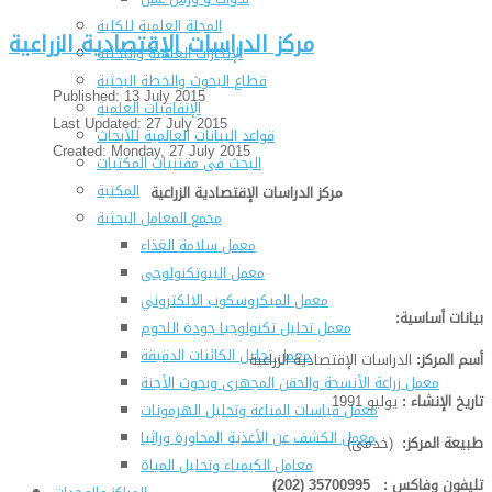
المجلة العلمية للكلية
مركز الدراسات الإقتصادية الزراعية
الإنجازات العلمية والبحثية
قطاع البحوث والخطة البحثية
Published: 13 July 2015
الإتفاقيات العلمية
Last Updated: 27 July 2015
قواعد البيانات العالمية للأبحاث
Created: Monday, 27 July 2015
البحث فى مقتنيات المكتبات
المكتبة
مركز الدراسات الإقتصادية الزراعية
مجمع المعامل البحثية
معمل سلامة الغذاء
معمل البيوتكنولوجى
معمل الميكروسكوب الالكتروني
بيانات أساسية:
معمل تحليل تكنولوجيا جودة اللحوم
معمل تحليل الكائنات الدقيقة
أسم المركز:
الدراسات الإقتصادية الزراعية
معمل زراعة الأنسجة والحقن المجهرى وبحوث الأجنة
تاريخ الإنشاء :
يوليو 1991
معمل قياسات المناعة وتحليل الهرمونات
معمل الكشف عن الأغذية المحاورة وراثيا
طبيعة المركز:
(خدمى)
معامل الكيمياء وتحليل المياة
تليفون وفاكس : 35700995 (202)