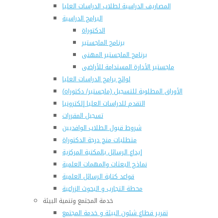
المصاريف الدراسية لطلاب الدراسات العليا
البرامج الدراسية
الدكتوراة
برنامج الماجستير
برنامج الماجستير المهنى
ماجستير الأدارة المستدامة للأراضى
لوائح برامج الدراسات العليا
(الأوراق المطلوبة للتسجيل (ماجستير/ دكتوراه
التقدم للدراسات العليا إلكترونيا
تسجيل المقررات
شروط قبول الطلاب الوافديين
متطلبات منح درجة الدكتوراة
إيداع الرسائل بالمكتبة المركزية
نماذج البعثات والمهمات العلمية
قواعد كتابة الرسائل العلمية
محطة التجارب و البحوث الزراعية
خدمة المجتمع وتنمية البيئة
تقرير قطاع شئون البيئة و خدمة المجتمع