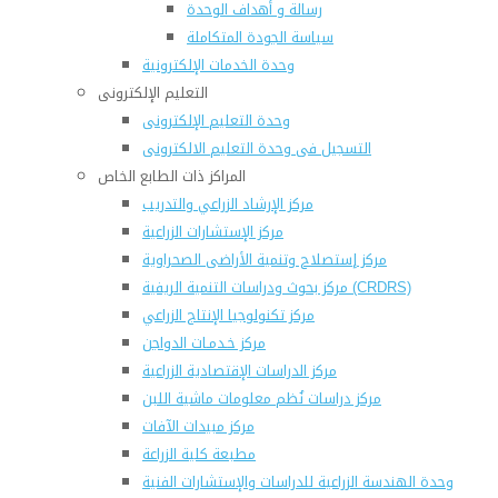
رسالة و أهداف الوحدة
سياسة الجودة المتكاملة
وحدة الخدمات الإلكترونية
التعليم الإلكترونى
وحدة التعليم الإلكترونى
التسجيل فى وحدة التعليم الالكترونى
المراكز ذات الطابع الخاص
مركز الإرشاد الزراعي والتدريب
مركز الإستشارات الزراعية
مركز إستصلاح وتنمية الأراضى الصحراوية
مركز بحوث ودراسات التنمية الريفية (CRDRS)
مركز تكنولوجيا الإنتاج الزراعي
مركز خـدمـات الدواجن
مركز الدراسات الإقتصادية الزراعية
مركز دراسات نُظم معلومات ماشية اللبن
مركز مبيدات الآفات
مطبعة كلية الزراعة
وحدة الهندسة الزراعية للدراسات والإستشارات الفنية