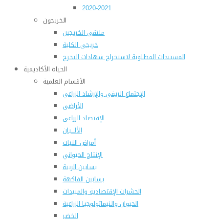
2020-2021
الخريجون
ملتقى الخريجين
خريجى الكلية
المستندات المطلوبة لاستخراج شهادات التخرج
الحياة الأكاديمية
الأقسام العلمية
الإجتماع الريفي والإرشاد الزراعي
الأراضى
الإقتصاد الزراعى
الألـــبان
أمراض النبات
الإنتاج الحيواني
بساتين الزينة
بساتين الفاكهة
الحشرات الإقتصادية والمبيدات
الحيوان والنيماتولوجيا الزراعية
الخضر