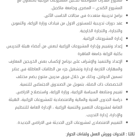
مشروع القدرات المتواصلة لتحليل المشروعات الزراعية بالتعاون مع
المشروع الكندى – المصرى وجامعة ماكجيل.
برامج تدريبية متعددة فى مجالات الحاسب الآلى.
عقد دورات تدريبية للمستوى الاول من قيادات وزارة الزراعة، والتموين
والتجارة، والتجارة الخارجية.
إدارة المشروعات الزراعية.
إعداد وتقييم وإدارة المشروعات الزراعية لبعض من أعضاء هيئة التدريس
بكلية الزراعة جامعة القاهرة
الإعداد والتنفيذ والإشراف على برنامج لإكساب بعض الخريجين المعارف
والمهارات اللازمة لإدارة وتشغيل جزء من الطاقات العاطلة فى عنابر
تسمين الدواجن، وذلك من خلال فريق مدربين متنوع يضم مختلف
التخصصات ذات الصلة، بتمويل من الصندوق الاجتماعى للتنمية.
تقييم ومتابعة السياسة الزراعية، وزارة الزراعة، واستصلاح الاراضى.
دراسة الجدوى الفنية والمالية والاقتصادية للمشروعات الزراعية، الهيئة
العامة لمشروعات التعمير والتنمية الزراعية ، الإدارة العامة للتنظيم
والإدارة، إدارة التدريب.
التقييم الاقتصادى لمشروعات الرى الحديثة فى الاراضى الجديدة.
ثالثا : الندوات وورش العمل ولقاءات الحوار
: