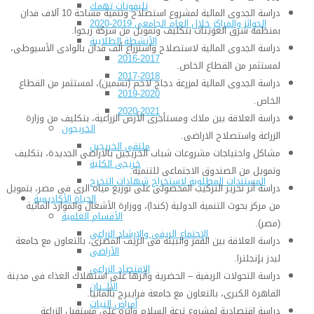
تليفونات تهمك
دراسة الجدوى المالية لمشروع استصلاح وتنمية مساحة 10 آلاف فدان
الجوائز والمراكز خلال العام الجامعى 2019-2020
بمنطقة شرق العوينات بتكليف وتمويل من شركة ريجوا.
الأنشطة الطلابية
دراسة الجدوى المالية لاستصلاح واستزراع ألف فدان بالوادى الأسيوطى،
2016-2017
لمستثمر من القطاع الخاص.
2017-2018
دراسة الجدوى المالية لمزرعة دجاج لاحم (تسمين)، لمستثمر من القطاع
2019-2020
الخاص.
2020-2021
دراسة العلاقة بين ملاك ومستأجرى الأرض الزراعية، بتكليف من وزارة
الخريجون
الزراعة واستصلاح الاراضى.
ملتقى الخريجين
مشاكل واحتياجات مشروعات شباب الخريجين بالاراضى الجديدة، بتكليف
خريجى الكلية
وتمويل من الصندوق الاجتماعى للتنمية.
المستندات المطلوبة لاستخراج شهادات التخرج
دراسة أثر تحرير التركيب المحصولى على توزيع مياه الرى فى مصر، بتمويل
الحياة الأكاديمية
من مركز بحوث التنمية الدولية (كندا)، ووزارة الأشغال والموارد المائية
الأقسام العلمية
(مصر).
الإجتماع الريفي والإرشاد الزراعي
دراسة العلاقة بين الفقر والبيئة فى الريف المصرى، بالتعاون مع جامعة
الأراضى
ليدز بإنجلترا.
الإقتصاد الزراعى
دراسة التحولات الريفية – الحضرية وأثرها على استهلاك الغذاء فى مدينة
الألـــبان
القاهرة الكبرى، بالتعاون مع جامعة فرايبرج بألمانيا.
أمراض النبات
دراسة اقتصادية لمشروع ترعة السلام واثره على مستقبل الزراعة