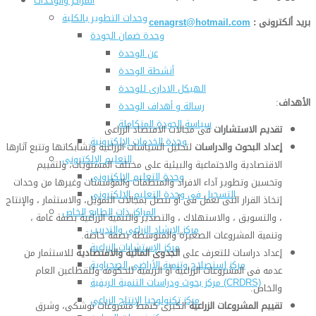
المراكز والوحدات
وحدات التطوير بالكلية
بريد ألكترونى :
cenagrst@hotmail.com
وحدة ضمان الجودة
عن الوحدة
أنشطة الوحدة
الهيكل الادارى للوحدة
الأهداف
:
رسالة و أهداف الوحدة
سياسة الجودة المتكاملة
تقديم الاستشارات
فى مجالات الاقتصاد الزراعى
وحدة الخدمات الإلكترونية
إعداد البحوث والدراسات
لتحليل السياسات الزراعية وتشابكاتها وتتبع آثارها
التعليم الإلكترونى
الاقتصادية والاجتماعية والبيئية على مختلف المستويات، ولتقييم
وحدة التعليم الإلكترونى
وتحسين وتطوير آداء الافراد والمنظمات والمؤسسات وغيرها من وحدات
التسجيل فى وحدة التعليم الالكترونى
إتخاذ القرار التى تعمل فى أو تتصل بمجالات التمويل، والاستثمار ، والإنتاج
المراكز ذات الطابع الخاص
، والتسويق ، والاستهلاك ، والتصدير والتنمية الزراعية بصفة عامة ،
مركز الإرشاد الزراعي والتدريب
وتنمية المشروعات الصغيرة والمتوسطة بصفة خاصة.
مركز الإستشارات الزراعية
إعداد دراسات للتعرف على
الجدوى المالية والاقتصادية
للاستثمار من
مركز إستصلاح وتنمية الأراضى الصحراوية
عدمه فى المشروعات الزراعية أو الريفية للحكومة وللقطاعين العام
مركز بحوث ودراسات التنمية الريفية (CRDRS)
والخاص.
مركز تكنولوجيا الإنتاج الزراعي
تقييم المشروعات الزراعية
الكبرى كنمط مشروعات توشكى، وشرق