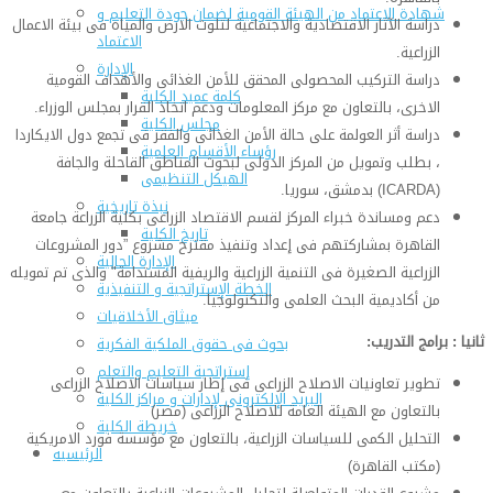
شهادة الاعتماد من الهيئة القومية لضمان جودة التعليم و
دراسة الآثار الاقتصادية والاجتماعية لتلوث الارض والمياه فى بيئة الاعمال
الاعتماد
الزراعية.
الإدارة
دراسة التركيب المحصولى المحقق للأمن الغذائى والأهداف القومية
كلمة عميد الكلية
الاخرى، بالتعاون مع مركز المعلومات ودعم اتخاذ القرار بمجلس الوزراء.
مجلس الكلية
دراسة أثر العولمة على حالة الأمن الغذائى والفقر فى تجمع دول الايكاردا
رؤساء الأقسام العلمية
، بطلب وتمويل من المركز الدولى لبحوث المناطق القاحلة والجافة
الهيكل التنظيمى
(ICARDA) بدمشق، سوريا.
نبذة تاريخية
دعم ومساندة خبراء المركز لقسم الاقتصاد الزراعى بكلية الزراعة جامعة
تاريخ الكلية
القاهرة بمشاركتهم فى إعداد وتنفيذ مقترح مشروع ”دور المشروعات
الإدارة الحالية
الزراعية الصغيرة فى التنمية الزراعية والريفية المستدامة" والذى تم تمويله
الخطة الإستراتجية و التنفيذية
من أكاديمية البحث العلمى والتكنولوجيا.
ميثاق الأخلاقيات
ثانيا : برامج التدريب:
بحوث فى حقوق الملكية الفكرية
إستراتجية التعليم والتعلم
تطوير تعاونيات الاصلاح الزراعى فى إطار سياسات الاصلاح الزراعى
البريد الإلكترونى لإدارات و مراكز الكلية
بالتعاون مع الهيئة العامة للاصلاح الزراعى (مصر)
خريطة الكلية
التحليل الكمى للسياسات الزراعية، بالتعاون مع مؤسسة فورد الامريكية
الرئيسيه
(مكتب القاهرة)