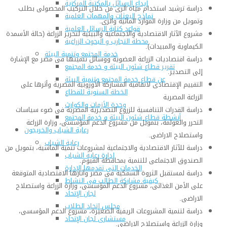
إيداع الرسائل بالمكتبة المركزية
دراسة ترشيد استخدام مياه الرى من خلال التركيب المحصولى بطلب
نماذج البعثات والمهمات العلمية
وتمويل من وزارة الموارد المائية والرى.
قواعد كتابة الرسائل العلمية
مشروع الآثار الاقتصادية والاجتماعية والبيئية لتحرير الزراعة (حالة الأسمدة
محطة التجارب و البحوث الزراعية
الكيماوية والمبيدات).
خدمة المجتمع وتنمية البيئة
دراسة اقتصاديات الزراعة العضوية ووسائل تنميتها فى مصر مع الإشارة
تقرير قطاع شئون البيئة و خدمة المجتمع
إلى التصدير.
عن قطاع خدمة المجتمع وتنمية البيئة
التقييم الإقتصادى لاتفاقية المشاركة الأوروبية المصرية وأثرها على
الخطة السنوية للقطاع
الزراعة المصرية
وحدة الأزمات والكوارث
دراسة القدرات التنافسية للزروع التصديرية المصرية فى ضوء سياسات
أنشطة قطاع شئون البيئة و خدمة المجتمع
التحرر والعولمة، بتمويل من مشروع الدعم المؤسسى، وزارة الزراعة
رعاية الشباب والخريجون
واستصلاح الاراضى.
رعاية الشباب
دراسة للآثار الاقتصادية والاجتماعية لمشروعات تنمية الماشية، بتمويل من
إدارة رعاية الشباب
الصندوق الاجتماعى للتنمية بمحافظة الفيوم.
الخدمات التى تقدمها الإدارة
دراسة لمستقبل الثروة السمكية فى مصر وآثارها الاقتصادية المتوقعة
كيفية مشاركة الطالب فى النشاط
على الأمن الغذائى، مشروع الدعم المؤسسى، وزارة الزراعة واستصلاح
لجان الإتحاد
الاراضى.
مجلس إتحاد الطلاب
دراسة لتنمية المشروعات الريفية الصغيرة، مشروع الدعم المؤسسى،
مستشارى لجان الإتحاد
وزارة الزراعة واستصلاح الاراضى.