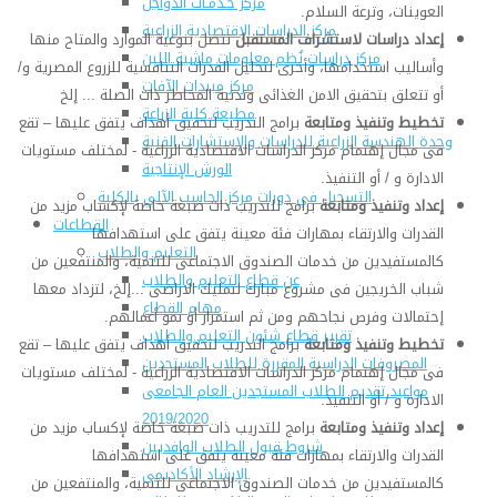
مركز خـدمـات الدواجن
العوينات، وترعة السلام.
مركز الدراسات الإقتصادية الزراعية
إعداد دراسات لاستشراف المستقبل
تتصل بنوعية الموارد والمتاح منها
مركز دراسات نُظم معلومات ماشية اللبن
وأساليب استخدامها، وأخرى لتحليل القدرات التنافسية للزروع المصرية و/
مركز مبيدات الآفات
أو تتعلق بتحقيق الامن الغذائى وتدنية المخاطر ذات الصلة ... إلخ
مطبعة كلية الزراعة
تخطيط وتنفيذ ومتابعة
برامج التدريب لتحقيق أهداف يتفق عليها – تقع
وحدة الهندسة الزراعية للدراسات والإستشارات الفنية
فى مجال إهتمام مركز الدراسات الاقتصادية الزراعية - لمختلف مستويات
الورش الإنتاجية
الادارة و / أو التنفيذ.
التسجيل في دورات مركز الحاسب الآلي بالكلية
إعداد وتنفيذ ومتابعة
برامج للتدريب ذات صبغة خاصة لإكساب مزيد من
القطاعات
القدرات والارتقاء بمهارات فئة معينة يتفق على استهدافها
التعليم والطلاب
كالمستفيدين من خدمات الصندوق الاجتماعى للتنمية، والمنتفعين من
عن قطاع التعليم والطلاب
شباب الخريجين فى مشروع مبارك لتمليك الاراضى ...إلخ، لتزداد معها
مهام القطاع
إحتمالات وفرص نجاحهم ومن ثم استمرار أو نمو أعمالهم.
تقرير قطاع شئون التعليم والطلاب
تخطيط وتنفيذ ومتابعة
برامج التدريب لتحقيق أهداف يتفق عليها – تقع
المصروفات الدراسية المقررة للطلاب المستجدين
فى مجال إهتمام مركز الدراسات الاقتصادية الزراعية - لمختلف مستويات
مواعيد تقديم الطلاب المستجدين العام الجامعى
الادارة و / أو التنفيذ.
2019/2020
إعداد وتنفيذ ومتابعة
برامج للتدريب ذات صبغة خاصة لإكساب مزيد من
شروط قبول الطلاب الوافديين
القدرات والارتقاء بمهارات فئة معينة يتفق على استهدافها
الإرشاد الأكاديمى
كالمستفيدين من خدمات الصندوق الاجتماعى للتنمية، والمنتفعين من