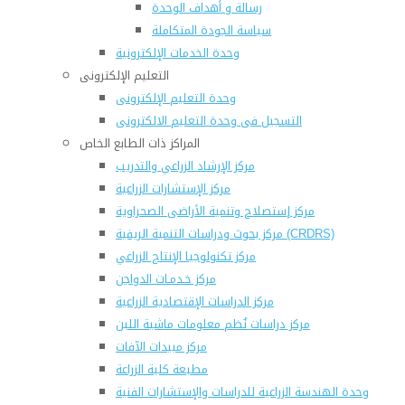
رسالة و أهداف الوحدة
سياسة الجودة المتكاملة
وحدة الخدمات الإلكترونية
التعليم الإلكترونى
وحدة التعليم الإلكترونى
التسجيل فى وحدة التعليم الالكترونى
المراكز ذات الطابع الخاص
مركز الإرشاد الزراعي والتدريب
مركز الإستشارات الزراعية
مركز إستصلاح وتنمية الأراضى الصحراوية
مركز بحوث ودراسات التنمية الريفية (CRDRS)
مركز تكنولوجيا الإنتاج الزراعي
مركز خـدمـات الدواجن
مركز الدراسات الإقتصادية الزراعية
مركز دراسات نُظم معلومات ماشية اللبن
مركز مبيدات الآفات
مطبعة كلية الزراعة
وحدة الهندسة الزراعية للدراسات والإستشارات الفنية