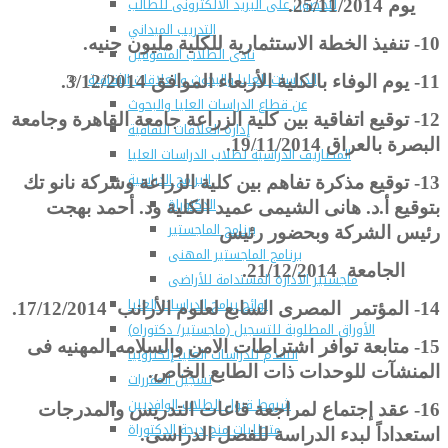
للحصول على البريد الالكترونى للطالب
يوم 25/11/2014.
التدريب الميداني
10-
تنفيذ الخطة الاستثمارية للكلية مليون جنيه.
نادى الطلاب المتفوقين
الدراسات العليا والبحوث والعلاقات الثقافية
11-
يوم الوفاء بالكلية الأربعاء الموافق 3/12/2014.
عن قطاع الدراسات العليا والبحوث
12-
توقيع اتفاقية بين كلية الزراعة جامعة القاهرة وجامعة
إدارة العلاقات الثقافية
البصرة بالعراق 19/11/2014.
المصاريف الدراسية لطلاب الدراسات العليا
البرامج الدراسية
13-
توقيع مذكرة تفاهم بين كلية الزراعة وشركة نانو تك
الدكتوراة
بتوقيع أ.د. هانى الشيمى عميد الكلية ود. أحمد بهجت
برنامج الماجستير
رئيس الشركة وبحضور رئيس
برنامج الماجستير المهنى
الجامعة 21/12/2014.
ماجستير الأدارة المستدامة للأراضى
لوائح برامج الدراسات العليا
14-
المؤتمر المصرى السابع لعلوم الأرانب 17/12/2014.
(الأوراق المطلوبة للتسجيل (ماجستير/ دكتوراه
15-
متابعة توافر اشتراطات الامن والسلامه المهنيه فى
التقدم للدراسات العليا إلكترونيا
المنشآت للوحدات ذات الطابع الخاص.
تسجيل المقررات
شروط قبول الطلاب الوافديين
16-
عقد إجتماع لمراجعة قاعات التدريس والمدرجات
متطلبات منح درجة الدكتوراة
استعداداً لبدء الدراسة للفصل الدراسى.