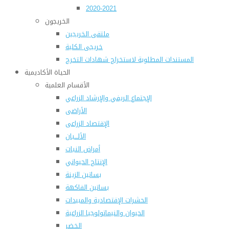
2020-2021
الخريجون
ملتقى الخريجين
خريجى الكلية
المستندات المطلوبة لاستخراج شهادات التخرج
الحياة الأكاديمية
الأقسام العلمية
الإجتماع الريفي والإرشاد الزراعي
الأراضى
الإقتصاد الزراعى
الألـــبان
أمراض النبات
الإنتاج الحيواني
بساتين الزينة
بساتين الفاكهة
الحشرات الإقتصادية والمبيدات
الحيوان والنيماتولوجيا الزراعية
الخضر