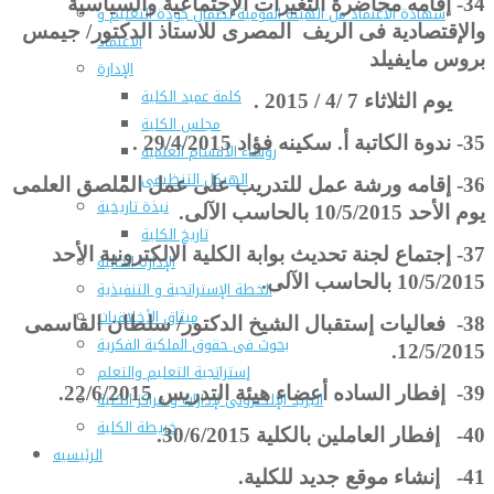
34- إ
قامه محاضرة التغيرات الإجتماعية والسياسية
شهادة الاعتماد من الهيئة القومية لضمان جودة التعليم و
والإقتصادية فى الريف المصرى للاستاذ الدكتور/ جيمس
الاعتماد
بروس مايفيلد
الإدارة
كلمة عميد الكلية
يوم الثلاثاء 7 /4 / 2015 .
مجلس الكلية
35-
ندوة الكاتبة أ. سكينه فؤاد 29/4/2015 .
رؤساء الأقسام العلمية
الهيكل التنظيمى
36- إ
قامه ورشة عمل للتدريب على عمل الملصق العلمى
نبذة تاريخية
يوم الأحد 10/5/2015 بالحاسب الآلى.
تاريخ الكلية
37- إ
جتماع لجنة تحديث بوابة الكلية الالكترونية الأحد
الإدارة الحالية
10/5/2015 بالحاسب الآلى.
الخطة الإستراتجية و التنفيذية
ميثاق الأخلاقيات
38-
فعاليات إستقبال الشيخ الدكتور/ سلطان القاسمى
بحوث فى حقوق الملكية الفكرية
12/5/2015.
إستراتجية التعليم والتعلم
39- إ
فطار الساده أعضاء هيئة التدريس 22/6/2015.
البريد الإلكترونى لإدارات و مراكز الكلية
خريطة الكلية
40- إ
فطار العاملين بالكلية 30/6/2015.
الرئيسيه
41-
إنشاء موقع جديد للكلية.