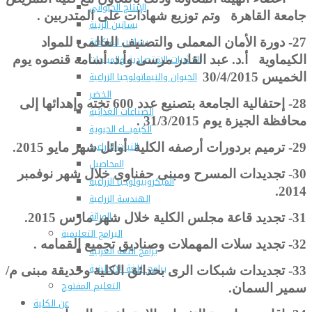
الإنتاج الحيواني
جامعة القاهرة وتم توزيع شهادات على المتدربين .
بساتين الزينة
بساتين الفاكهة
27-
دورة الأمان المعملى والتصنيف العالمى للمواد
الحشرات الإقتصادية والمبيدات
الكيماوية أ.د. عبد القادر مرسى وأ.د. أسامه قنصوه يوم
الحيوان والنيماتولوجيا الزراعية
الخميس 30/4/2015
الخضر
28-
إحتفالية الجامعة بتصنيع عدد 600 تخته وإهدائها إلى
الصناعات الغذائية
محافظة الجيزة يوم 31/3/2015 .
الكيميـــاء الحيوية
النبات الزراعى
29-
ترميم بردورات أرصفه الكلية أوائل شهر مايو 2015.
المحاصيل
30-
تجديدات المسرح ومبنى حفناوى خلال شهر نوفمبر
الميكروبيولوجيا الزراعية
2014.
الهندسة الزراعية
الوراثة
31-
تجديد قاعة مجلس الكلية خلال شهر مارس 2015.
البرامج التعليمية
32-
تجديد سلات المهملات وصناديق تجميع القمامه .
برامج اللغة العربية
برامج اللغة الانجليزية
33-
تجديدات شبكات الرى بحدائق الكلية وحديقة مبنى م/
التعليم المفتوح
سمير السمان.
عن الكلية