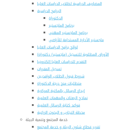
المصاريف الدراسية لطلاب الدراسات العليا
البرامج الدراسية
الدكتوراة
برنامج الماجستير
برنامج الماجستير المهنى
ماجستير الأدارة المستدامة للأراضى
لوائح برامج الدراسات العليا
(الأوراق المطلوبة للتسجيل (ماجستير/ دكتوراه
التقدم للدراسات العليا إلكترونيا
تسجيل المقررات
شروط قبول الطلاب الوافديين
متطلبات منح درجة الدكتوراة
إيداع الرسائل بالمكتبة المركزية
نماذج البعثات والمهمات العلمية
قواعد كتابة الرسائل العلمية
محطة التجارب و البحوث الزراعية
خدمة المجتمع وتنمية البيئة
تقرير قطاع شئون البيئة و خدمة المجتمع