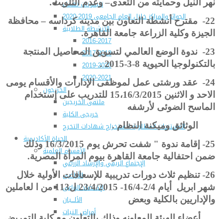
نهر النيل وحمايته من التعدى– وعدم التلويث.
تليفونات تهمك
الجوائز والمراكز خلال العام الجامعى 2019-2020
22-
مقترح أنشطة التعاون بين مدينه كرداسه – محافظة
الأنشطة الطلابية
الجيزة وكلية الزراعة جامعة القاهرة.
2016-2017
23-
ندوة الوضع العالمي لتسويق المحاصيل المنتجة
2017-2018
بالتكنولوجيا الحيوية 8-3-2015 .
2019-2020
2020-2021
24-
عقد ورشتى عمل لموظفى الإدارات والأقسام يومى
الخريجون
الاحد و الاثنين 15،16/3/2015 للتدريب على إستخدام
ملتقى الخريجين
الماسح الضوئى لأرشفه
خريجى الكلية
الوثائق وميكنة النظام .
المستندات المطلوبة لاستخراج شهادات التخرج
الحياة الأكاديمية
25- إ
قامة ندوة " شفت تحرش يوم 16/3/2015 وذلك
الأقسام العلمية
ضمن احتفالية جامعة القاهرة بيوم المرأة المصرية.
الإجتماع الريفي والإرشاد الزراعي
الأراضى
26-
تنظيم ثلاث دورات تدريبية للإسعافات الأولية خلال
الإقتصاد الزراعى
شهر ابريل أيام 2/4-16/4- 23/4/2015 ل113 من ا لعاملين
الألـــبان
والإداريين بالكلية وبعض
أمراض النبات
أعضاء الهيئة المعاونه وذلك بالتعاون مع كلية التمريض