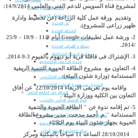
المراكز والوحدات
لمشروع قناة السويس للدعم الفنى والعلمى 14/9/2014:
وحدات التطوير بالكلية
وحدة ضمان الجودة
وتقديم ورقة عمل كلية الزراعة (عن تخطيط وادارة
عن الوحدة
ظهير زراعى للمشروع).
أنشطة الوحدة
2-
ورشة عمل تطبيقات
Google
أيام 11/9 - 18/9 – 25/9
الهيكل الادارى للوحدة
/2014.
رسالة و أهداف الوحدة
سياسة الجودة المتكاملة
3-
الإشتراك فى قافلة قرية أبو ديهوم بالفيوم 3-9-2014.
وحدة الخدمات الإلكترونية
4-
التعاون مع مشروع الطاقة الحيوية للتنمية الريفية
التعليم الإلكترونى
المستدامة (وزارة شئون البيئة):
وحدة التعليم الإلكترونى
التسجيل فى وحدة التعليم الالكترونى
واقامه يوم تعريفى الاربعاء 22/10/2014 عن أفاق
المراكز ذات الطابع الخاص
التعاون بين الكلية ووزارة البيئة .
مركز الإرشاد الزراعي والتدريب
5-
تم إقامه ندوة عن " الطاقة الحيوية والتنمية
مركز الإستشارات الزراعية
المستدامة " م. أحمد مدحت مدير مشروع الطاقة
مركز إستصلاح وتنمية الأراضى الصحراوية
الحيوية بجهاز شئون البيئة يوم الثلاثاء
مركز بحوث ودراسات التنمية الريفية (CRDRS)
مركز تكنولوجيا الإنتاج الزراعي
28/10/2014 الساعه 11 صباحاً بالمكتبة ومركز