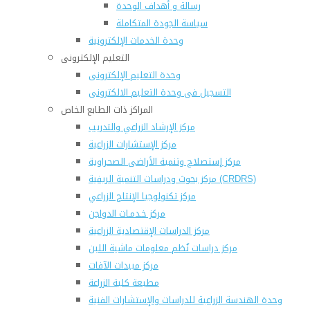
رسالة و أهداف الوحدة
سياسة الجودة المتكاملة
وحدة الخدمات الإلكترونية
التعليم الإلكترونى
وحدة التعليم الإلكترونى
التسجيل فى وحدة التعليم الالكترونى
المراكز ذات الطابع الخاص
مركز الإرشاد الزراعي والتدريب
مركز الإستشارات الزراعية
مركز إستصلاح وتنمية الأراضى الصحراوية
مركز بحوث ودراسات التنمية الريفية (CRDRS)
مركز تكنولوجيا الإنتاج الزراعي
مركز خـدمـات الدواجن
مركز الدراسات الإقتصادية الزراعية
مركز دراسات نُظم معلومات ماشية اللبن
مركز مبيدات الآفات
مطبعة كلية الزراعة
وحدة الهندسة الزراعية للدراسات والإستشارات الفنية