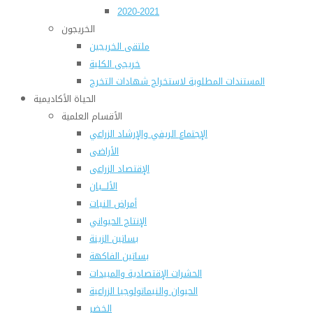
2020-2021
الخريجون
ملتقى الخريجين
خريجى الكلية
المستندات المطلوبة لاستخراج شهادات التخرج
الحياة الأكاديمية
الأقسام العلمية
الإجتماع الريفي والإرشاد الزراعي
الأراضى
الإقتصاد الزراعى
الألـــبان
أمراض النبات
الإنتاج الحيواني
بساتين الزينة
بساتين الفاكهة
الحشرات الإقتصادية والمبيدات
الحيوان والنيماتولوجيا الزراعية
الخضر