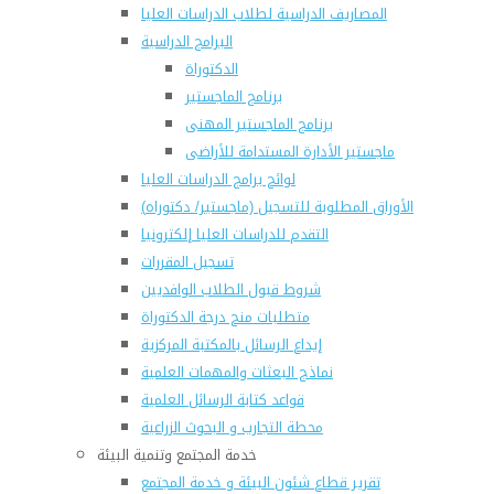
المصاريف الدراسية لطلاب الدراسات العليا
البرامج الدراسية
الدكتوراة
برنامج الماجستير
برنامج الماجستير المهنى
ماجستير الأدارة المستدامة للأراضى
لوائح برامج الدراسات العليا
(الأوراق المطلوبة للتسجيل (ماجستير/ دكتوراه
التقدم للدراسات العليا إلكترونيا
تسجيل المقررات
شروط قبول الطلاب الوافديين
متطلبات منح درجة الدكتوراة
إيداع الرسائل بالمكتبة المركزية
نماذج البعثات والمهمات العلمية
قواعد كتابة الرسائل العلمية
محطة التجارب و البحوث الزراعية
خدمة المجتمع وتنمية البيئة
تقرير قطاع شئون البيئة و خدمة المجتمع