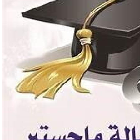
تليفونات تهمك
الجوائز والمراكز خلال العام الجامعى 2019-2020
الأنشطة الطلابية
2016-2017
2017-2018
2019-2020
2020-2021
الخريجون
ملتقى الخريجين
خريجى الكلية
المستندات المطلوبة لاستخراج شهادات التخرج
الحياة الأكاديمية
الأقسام العلمية
الإجتماع الريفي والإرشاد الزراعي
الأراضى
الإقتصاد الزراعى
الألـــبان
أمراض النبات