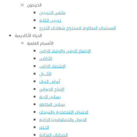
الخريجون
ملتقى الخريجين
خريجى الكلية
المستندات المطلوبة لاستخراج شهادات التخرج
الحياة الأكاديمية
الأقسام العلمية
الإجتماع الريفي والإرشاد الزراعي
الأراضى
الإقتصاد الزراعى
الألـــبان
أمراض النبات
الإنتاج الحيواني
بساتين الزينة
بساتين الفاكهة
الحشرات الإقتصادية والمبيدات
الحيوان والنيماتولوجيا الزراعية
الخضر
الصناعات الغذائية