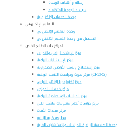
رسالة و أهداف الوحدة
سياسة الجودة المتكاملة
وحدة الخدمات الإلكترونية
التعليم الإلكترونى
وحدة التعليم الإلكترونى
التسجيل فى وحدة التعليم الالكترونى
المراكز ذات الطابع الخاص
مركز الإرشاد الزراعي والتدريب
مركز الإستشارات الزراعية
مركز إستصلاح وتنمية الأراضى الصحراوية
مركز بحوث ودراسات التنمية الريفية (CRDRS)
مركز تكنولوجيا الإنتاج الزراعي
مركز خـدمـات الدواجن
مركز الدراسات الإقتصادية الزراعية
مركز دراسات نُظم معلومات ماشية اللبن
مركز مبيدات الآفات
مطبعة كلية الزراعة
وحدة الهندسة الزراعية للدراسات والإستشارات الفنية