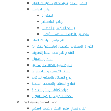
المصاريف الدراسية لطلاب الدراسات العليا
البرامج الدراسية
الدكتوراة
برنامج الماجستير
برنامج الماجستير المهنى
ماجستير الأدارة المستدامة للأراضى
لوائح برامج الدراسات العليا
(الأوراق المطلوبة للتسجيل (ماجستير/ دكتوراه
التقدم للدراسات العليا إلكترونيا
تسجيل المقررات
شروط قبول الطلاب الوافديين
متطلبات منح درجة الدكتوراة
إيداع الرسائل بالمكتبة المركزية
نماذج البعثات والمهمات العلمية
قواعد كتابة الرسائل العلمية
محطة التجارب و البحوث الزراعية
خدمة المجتمع وتنمية البيئة
تقرير قطاع شئون البيئة و خدمة المجتمع