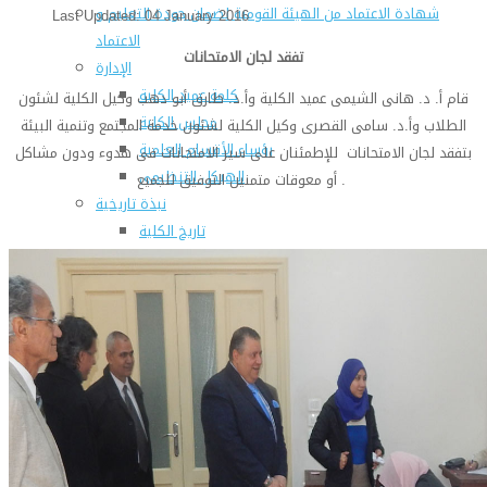
شهادة الاعتماد من الهيئة القومية لضمان جودة التعليم و
Last Updated: 04 January 2016
الاعتماد
تفقد لجان الامتحانات
الإدارة
كلمة عميد الكلية
قام أ. د. هانى الشيمى عميد الكلية وأ.د. طارق أبو دهب وكيل الكلية لشئون
مجلس الكلية
الطلاب وأ.د. سامى القصرى وكيل الكلية لشئون خدمة المجتمع وتنمية البيئة
رؤساء الأقسام العلمية
بتفقد لجان الامتحانات للإطمئنان على سير الامتحانات فى هدوء ودون مشاكل
الهيكل التنظيمى
أو معوقات متمنين التوفيق للجميع .
نبذة تاريخية
تاريخ الكلية
الإدارة الحالية
الخطة الإستراتجية و التنفيذية
ميثاق الأخلاقيات
بحوث فى حقوق الملكية الفكرية
إستراتجية التعليم والتعلم
البريد الإلكترونى لإدارات و مراكز الكلية
خريطة الكلية
الرئيسيه