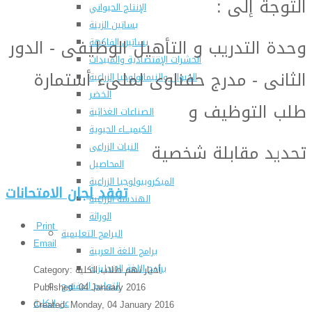
التوجة إلى :
الإنتاج الحيواني
بساتين الزينة
وحدة التدريب و التأهيل الوظيفى - الدور
بساتين الفاكهة
الحشرات الإقتصادية والمبيدات
الثانى - مدرج حفناوى لملىء أستمارة
الحيوان والنيماتولوجيا الزراعية
الخضر
طلب التوظيف و
الصناعات الغذائية
الكيميـــاء الحيوية
تحديد مقابلة شخصية
النبات الزراعى
المحاصيل
الميكروبيولوجيا الزراعية
تفقد لجان الامتحانات
الهندسة الزراعية
الوراثة
Print
البرامج التعليمية
Email
برامج اللغة العربية
برامج اللغة الانجليزية
أخبار تهم طلاب الكلية
Category:
التعليم المفتوح
Published: 04 January 2016
عن الكلية
Created: Monday, 04 January 2016