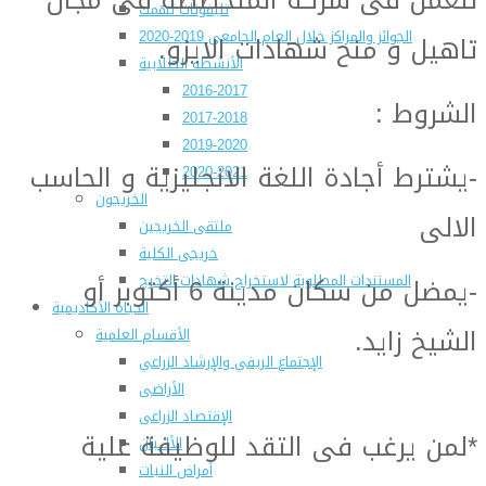
تليفونات تهمك
الجوائز والمراكز خلال العام الجامعى 2019-2020
تاهيل و منح شهادات الايزو.
الأنشطة الطلابية
2016-2017
الشروط :
2017-2018
2019-2020
-يشترط أجادة اللغة الانجليزية و الحاسب
2020-2021
الخريجون
الالى
ملتقى الخريجين
خريجى الكلية
-يمضل من سكان مدينة 6 أكتوبر أو
المستندات المطلوبة لاستخراج شهادات التخرج
الحياة الأكاديمية
الشيخ زايد.
الأقسام العلمية
الإجتماع الريفي والإرشاد الزراعي
الأراضى
الإقتصاد الزراعى
*لمن يرغب فى التقد للوظيفة علية
الألـــبان
أمراض النبات