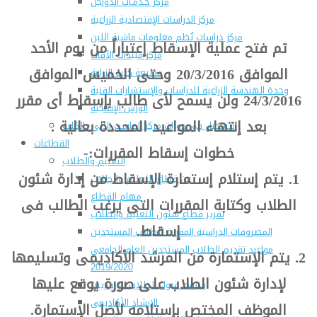
مركز خـدمـات الدواجن
مركز الدراسات الإقتصادية الزراعية
مركز دراسات نُظم معلومات ماشية اللبن
تم فتح عملية الإسقاط إعتباراً من يوم الأحد
مركز مبيدات الآفات
الموافق 20/3/2016 وحتى الخميس الموافق
مطبعة كلية الزراعة
وحدة الهندسة الزراعية للدراسات والإستشارات الفنية
24/3/2016 ولن يسمح لأى طالب بإسقاط أى مقرر
الورش الإنتاجية
بعد إنتهاء المواعيد المحددة بعالية .
التسجيل في دورات مركز الحاسب الآلي بالكلية
القطاعات
خطوات إسقاط المقررات:-
التعليم والطلاب
1. يتم إستلام إستمارة الإسقاط من إدارة شئون
عن قطاع التعليم والطلاب
مهام القطاع
الطلاب وكتابة المقررات التى يرغب الطالب فى
تقرير قطاع شئون التعليم والطلاب
إسقاط.
المصروفات الدراسية المقررة للطلاب المستجدين
مواعيد تقديم الطلاب المستجدين العام الجامعى
2. يتم الإستمارة من المرشد الأكاديمى وتسليمها
2019/2020
لإدارة شئون الطلاب على صورة يوقع عليها
شروط قبول الطلاب الوافديين
الإرشاد الأكاديمى
الموظف المختص بإستلامه لأصل الإستمارة.