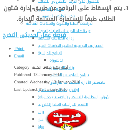
للحصول على البريد الالكترونى للطالب
3. يتم الإسقاط على البرنامج عن طريق إدارة شئون
التدريب الميداني
نادى الطلاب المتفوقين
الطلاب طبقاً للإستمارة المسلمة للإدارة.
الدراسات العليا والبحوث والعلاقات الثقافية
عن قطاع الدراسات العليا والبحوث
فرصة عمل لحديثى التخرج
إدارة العلاقات الثقافية
المصاريف الدراسية لطلاب الدراسات العليا
Print
البرامج الدراسية
Email
الدكتوراة
أخبار تهم طلاب الكلية
Category:
برنامج الماجستير
Published: 13 January 2016
برنامج الماجستير المهنى
Created: Wednesday, 13 January 2016
ماجستير الأدارة المستدامة للأراضى
Last Updated: 13 January 2016
لوائح برامج الدراسات العليا
(الأوراق المطلوبة للتسجيل (ماجستير/ دكتوراه
التقدم للدراسات العليا إلكترونيا
تسجيل المقررات
شروط قبول الطلاب الوافديين
متطلبات منح درجة الدكتوراة