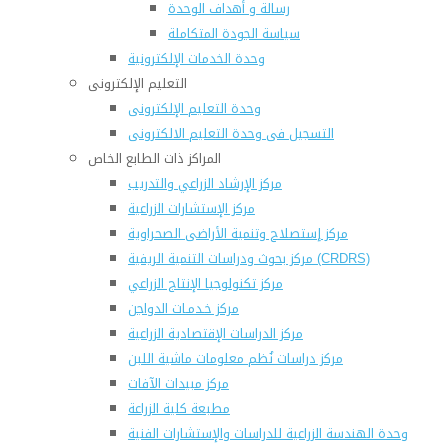
رسالة و أهداف الوحدة
سياسة الجودة المتكاملة
وحدة الخدمات الإلكترونية
التعليم الإلكترونى
وحدة التعليم الإلكترونى
التسجيل فى وحدة التعليم الالكترونى
المراكز ذات الطابع الخاص
مركز الإرشاد الزراعي والتدريب
مركز الإستشارات الزراعية
مركز إستصلاح وتنمية الأراضى الصحراوية
مركز بحوث ودراسات التنمية الريفية (CRDRS)
مركز تكنولوجيا الإنتاج الزراعي
مركز خـدمـات الدواجن
مركز الدراسات الإقتصادية الزراعية
مركز دراسات نُظم معلومات ماشية اللبن
مركز مبيدات الآفات
مطبعة كلية الزراعة
وحدة الهندسة الزراعية للدراسات والإستشارات الفنية