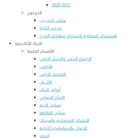
2020-2021
الخريجون
ملتقى الخريجين
خريجى الكلية
المستندات المطلوبة لاستخراج شهادات التخرج
الحياة الأكاديمية
الأقسام العلمية
الإجتماع الريفي والإرشاد الزراعي
الأراضى
الإقتصاد الزراعى
الألـــبان
أمراض النبات
الإنتاج الحيواني
بساتين الزينة
بساتين الفاكهة
الحشرات الإقتصادية والمبيدات
الحيوان والنيماتولوجيا الزراعية
الخضر