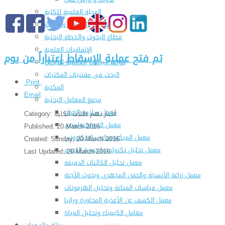
المجلة العلمية للكلية
الإنجازات العلمية والبحثية
قطاع البحوث والخطة البحثية
الإتفاقيات العلمية
تم فتح عملية الإسقاط إعتباراً من يوم
قواعد البيانات العالمية للأبحاث
البحث فى مقتنيات المكتبات
Print
المكتبة
Email
مجمع المعامل البحثية
معمل سلامة الغذاء
أخبار تهم طلاب الكلية
Category:
معمل البيوتكنولوجى
Published: 20 March 2016
معمل الميكروسكوب الالكتروني
Created: Sunday, 20 March 2016
معمل تحليل تكنولوجيا جودة اللحوم
Last Updated: 20 March 2016
معمل تحليل الكائنات الدقيقة
معمل زراعة الأنسجة والحقن المجهرى وبحوث الأجنة
معمل قياسات المناعة وتحليل الهرمونات
معمل الكشف عن الأغذية المحاورة وراثيا
معامل الكيمياء وتحليل المياة