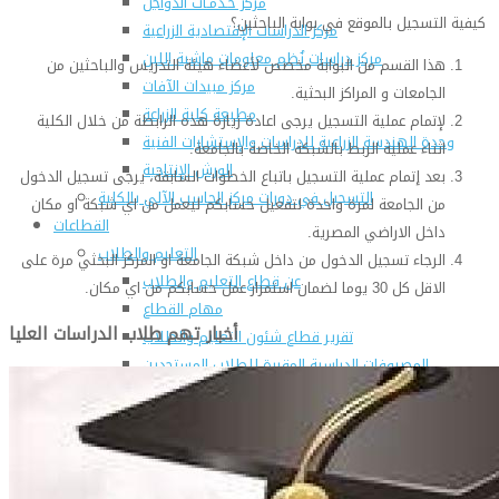
مركز خـدمـات الدواجن
كيفية التسجيل بالموقع في بوابة الباحثين؟
مركز الدراسات الإقتصادية الزراعية
مركز دراسات نُظم معلومات ماشية اللبن
هذا القسم من البوابة مخصص لأعضاء هيئة التدريس والباحثين من
مركز مبيدات الآفات
الجامعات و المراكز البحثية.
مطبعة كلية الزراعة
لإتمام عملية التسجيل يرجى اعادة زيارة هذه الرابطة من خلال الكلية
وحدة الهندسة الزراعية للدراسات والإستشارات الفنية
اثناء عملية الربط بالشبكة الخاصة بالجامعة.
الورش الإنتاجية
بعد إتمام عملية التسجيل باتباع الخطوات السابقة، يرجى تسجيل الدخول
التسجيل في دورات مركز الحاسب الآلي بالكلية
من الجامعة لمرة واحدة لتفعيل حسابكم ليعمل من اي شبكة او مكان
القطاعات
داخل الاراضي المصرية.
التعليم والطلاب
الرجاء تسجيل الدخول من داخل شبكة الجامعة او المركز البحثي مرة على
عن قطاع التعليم والطلاب
الاقل كل 30 يوما لضمان استمرار عمل حسابكم من اي مكان.
مهام القطاع
أخبار تهم طلاب الدراسات العليا
تقرير قطاع شئون التعليم والطلاب
المصروفات الدراسية المقررة للطلاب المستجدين
مواعيد تقديم الطلاب المستجدين العام الجامعى
2019/2020
شروط قبول الطلاب الوافديين
الإرشاد الأكاديمى