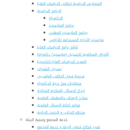
المصاريف الدراسية لطلاب الدراسات العليا
البرامج الدراسية
الدكتوراة
برنامج الماجستير
برنامج الماجستير المهنى
ماجستير الأدارة المستدامة للأراضى
لوائح برامج الدراسات العليا
(الأوراق المطلوبة للتسجيل (ماجستير/ دكتوراه
التقدم للدراسات العليا إلكترونيا
تسجيل المقررات
شروط قبول الطلاب الوافديين
متطلبات منح درجة الدكتوراة
إيداع الرسائل بالمكتبة المركزية
نماذج البعثات والمهمات العلمية
قواعد كتابة الرسائل العلمية
محطة التجارب و البحوث الزراعية
خدمة المجتمع وتنمية البيئة
تقرير قطاع شئون البيئة و خدمة المجتمع