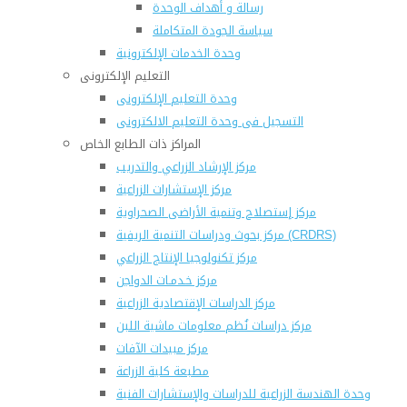
رسالة و أهداف الوحدة
سياسة الجودة المتكاملة
وحدة الخدمات الإلكترونية
التعليم الإلكترونى
وحدة التعليم الإلكترونى
التسجيل فى وحدة التعليم الالكترونى
المراكز ذات الطابع الخاص
مركز الإرشاد الزراعي والتدريب
مركز الإستشارات الزراعية
مركز إستصلاح وتنمية الأراضى الصحراوية
مركز بحوث ودراسات التنمية الريفية (CRDRS)
مركز تكنولوجيا الإنتاج الزراعي
مركز خـدمـات الدواجن
مركز الدراسات الإقتصادية الزراعية
مركز دراسات نُظم معلومات ماشية اللبن
مركز مبيدات الآفات
مطبعة كلية الزراعة
وحدة الهندسة الزراعية للدراسات والإستشارات الفنية