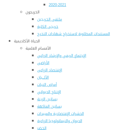
2020-2021
الخريجون
ملتقى الخريجين
خريجى الكلية
المستندات المطلوبة لاستخراج شهادات التخرج
الحياة الأكاديمية
الأقسام العلمية
الإجتماع الريفي والإرشاد الزراعي
الأراضى
الإقتصاد الزراعى
الألـــبان
أمراض النبات
الإنتاج الحيواني
بساتين الزينة
بساتين الفاكهة
الحشرات الإقتصادية والمبيدات
الحيوان والنيماتولوجيا الزراعية
الخضر