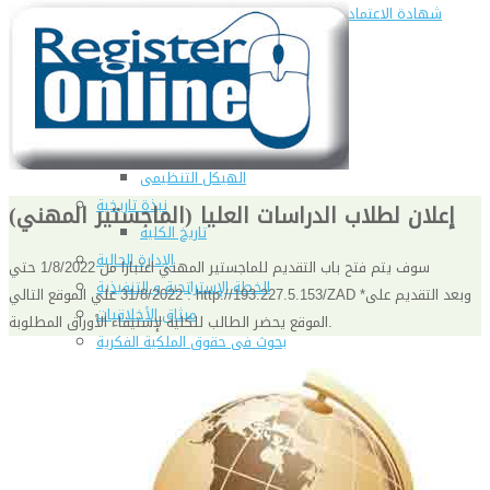
شهادة الاعتماد من الهيئة القومية لضمان جودة التعليم و
الاعتماد
الإدارة
كلمة عميد الكلية
مجلس الكلية
رؤساء الأقسام العلمية
الهيكل التنظيمى
نبذة تاريخية
إعلان لطلاب الدراسات العليا (الماجستير المهني)
تاريخ الكلية
الإدارة الحالية
سوف يتم فتح باب التقديم للماجستير المهني اعتبارا من 1/8/2022 حتي
الخطة الإستراتجية و التنفيذية
31/8/2022 علي الموقع التالي : http://193.227.5.153/ZAD *وبعد التقديم على
ميثاق الأخلاقيات
الموقع يحضر الطالب للكلية لإستيفاء الأوراق المطلوبة.
بحوث فى حقوق الملكية الفكرية
إستراتجية التعليم والتعلم
البريد الإلكترونى لإدارات و مراكز الكلية
خريطة الكلية
الرئيسيه