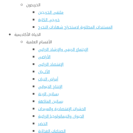
الخريجون
ملتقى الخريجين
خريجى الكلية
المستندات المطلوبة لاستخراج شهادات التخرج
الحياة الأكاديمية
الأقسام العلمية
الإجتماع الريفي والإرشاد الزراعي
الأراضى
الإقتصاد الزراعى
الألـــبان
أمراض النبات
الإنتاج الحيواني
بساتين الزينة
بساتين الفاكهة
الحشرات الإقتصادية والمبيدات
الحيوان والنيماتولوجيا الزراعية
الخضر
الصناعات الغذائية