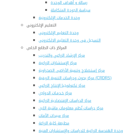
رسالة و أهداف الوحدة
سياسة الجودة المتكاملة
وحدة الخدمات الإلكترونية
التعليم الإلكترونى
وحدة التعليم الإلكترونى
التسجيل فى وحدة التعليم الالكترونى
المراكز ذات الطابع الخاص
مركز الإرشاد الزراعي والتدريب
مركز الإستشارات الزراعية
مركز إستصلاح وتنمية الأراضى الصحراوية
مركز بحوث ودراسات التنمية الريفية (CRDRS)
مركز تكنولوجيا الإنتاج الزراعي
مركز خـدمـات الدواجن
مركز الدراسات الإقتصادية الزراعية
مركز دراسات نُظم معلومات ماشية اللبن
مركز مبيدات الآفات
مطبعة كلية الزراعة
وحدة الهندسة الزراعية للدراسات والإستشارات الفنية