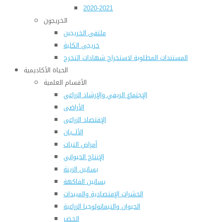
2020-2021
الخريجون
ملتقى الخريجين
خريجى الكلية
المستندات المطلوبة لاستخراج شهادات التخرج
الحياة الأكاديمية
الأقسام العلمية
الإجتماع الريفي والإرشاد الزراعي
الأراضى
الإقتصاد الزراعى
الألـــبان
أمراض النبات
الإنتاج الحيواني
بساتين الزينة
بساتين الفاكهة
الحشرات الإقتصادية والمبيدات
الحيوان والنيماتولوجيا الزراعية
الخضر