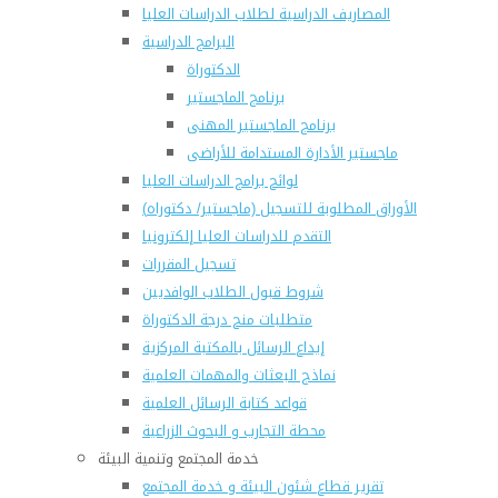
المصاريف الدراسية لطلاب الدراسات العليا
البرامج الدراسية
الدكتوراة
برنامج الماجستير
برنامج الماجستير المهنى
ماجستير الأدارة المستدامة للأراضى
لوائح برامج الدراسات العليا
(الأوراق المطلوبة للتسجيل (ماجستير/ دكتوراه
التقدم للدراسات العليا إلكترونيا
تسجيل المقررات
شروط قبول الطلاب الوافديين
متطلبات منح درجة الدكتوراة
إيداع الرسائل بالمكتبة المركزية
نماذج البعثات والمهمات العلمية
قواعد كتابة الرسائل العلمية
محطة التجارب و البحوث الزراعية
خدمة المجتمع وتنمية البيئة
تقرير قطاع شئون البيئة و خدمة المجتمع