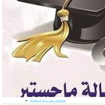
للحصول على البريد الالكترونى للطالب
التدريب الميداني
نادى الطلاب المتفوقين
الدراسات العليا والبحوث والعلاقات الثقافية
عن قطاع الدراسات العليا والبحوث
إدارة العلاقات الثقافية
المصاريف الدراسية لطلاب الدراسات العليا
البرامج الدراسية
الدكتوراة
برنامج الماجستير
برنامج الماجستير المهنى
ماجستير الأدارة المستدامة للأراضى
لوائح برامج الدراسات العليا
(الأوراق المطلوبة للتسجيل (ماجستير/ دكتوراه
التقدم للدراسات العليا إلكترونيا
تسجيل المقررات
شروط قبول الطلاب الوافديين
متطلبات منح درجة الدكتوراة