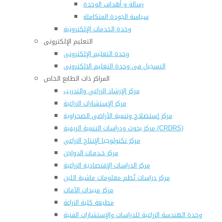
رسالة و أهداف الوحدة
سياسة الجودة المتكاملة
وحدة الخدمات الإلكترونية
التعليم الإلكترونى
وحدة التعليم الإلكترونى
التسجيل فى وحدة التعليم الالكترونى
المراكز ذات الطابع الخاص
مركز الإرشاد الزراعي والتدريب
مركز الإستشارات الزراعية
مركز إستصلاح وتنمية الأراضى الصحراوية
مركز بحوث ودراسات التنمية الريفية (CRDRS)
مركز تكنولوجيا الإنتاج الزراعي
مركز خـدمـات الدواجن
مركز الدراسات الإقتصادية الزراعية
مركز دراسات نُظم معلومات ماشية اللبن
مركز مبيدات الآفات
مطبعة كلية الزراعة
وحدة الهندسة الزراعية للدراسات والإستشارات الفنية