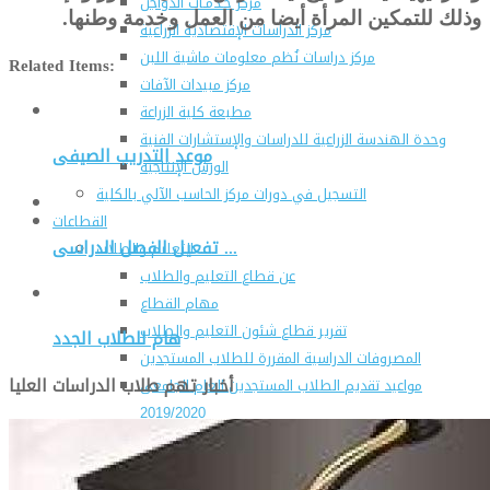
مركز خـدمـات الدواجن
وذلك للتمكين المرأة أيضا من العمل وخدمة وطنها.
مركز الدراسات الإقتصادية الزراعية
مركز دراسات نُظم معلومات ماشية اللبن
Related Items:
مركز مبيدات الآفات
مطبعة كلية الزراعة
وحدة الهندسة الزراعية للدراسات والإستشارات الفنية
موعد التدريب الصيفى
الورش الإنتاجية
التسجيل في دورات مركز الحاسب الآلي بالكلية
القطاعات
تفعيل الفصل الدراسى ...
التعليم والطلاب
عن قطاع التعليم والطلاب
مهام القطاع
تقرير قطاع شئون التعليم والطلاب
هام للطلاب الجدد
المصروفات الدراسية المقررة للطلاب المستجدين
أخبار تهم طلاب الدراسات العليا
مواعيد تقديم الطلاب المستجدين العام الجامعى
2019/2020
شروط قبول الطلاب الوافديين
الإرشاد الأكاديمى