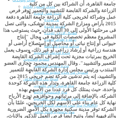
المراكز والوحدات
جامعة القاهرة، أن الشراكة بين كل من كلية
وحدات التطوير بالكلية
الزراعة والشركة القابضة للتشييد والتعمير توفر فرص
وحدة ضمان الجودة
عمل وشراكة لخريجى كلية الزراعة جامعة القاهرة دفعة
عن الوحدة
2015 بأراض ومزارع الشركة بمدينة توشكى، والتى تصل
أنشطة الوحدة
فى مرحلتها الأولى إلى 30 ألف فدان، حيث يستوعب هذا
الهيكل الادارى للوحدة
المشروع معظم تخصصات الكلية فى مجال "إنتاج
رسالة و أهداف الوحدة
حيوانى أو إنتاج نباتى أو محاصيل أو إستصلاح أراضى أو
سياسة الجودة المتكاملة
هندسة زراعية أو إرشاد زراعى أو غير ذلك، وسوف يعمل
وحدة الخدمات الإلكترونية
الخريج بمرتبات مجزية تحت إشراف الشركة القابضة
التعليم الإلكترونى
للتعمير والتشييد". وقال المهندس محمود حجازى العضو
وحدة التعليم الإلكترونى
المنتدب ورئيس مجلس إدارة الشركة القابضة للتعمير
التسجيل فى وحدة التعليم الالكترونى
والتشييد، إنه يتم تدشين شركة تضم خريجى 2015 من
المراكز ذات الطابع الخاص
كلية الزراعة جامعة القاهرة، وتدار هذه الشركة كوحدة
مركز الإرشاد الزراعي والتدريب
واحدة، حيث يمتلك كل فرد عددا من الأسهم بهذه
مركز الإستشارات الزراعية
الشركة، بالإضافة إلى مرتباتهم وحوافزهم توزع الأرباح
مركز إستصلاح وتنمية الأراضى الصحراوية
نهاية كل عام بناء على الأسهم لكل الخريجين، علمًا بأن
مركز بحوث ودراسات التنمية الريفية (CRDRS)
الشركة توفر مدينة سكنية مجهزة بكل الأمور الضرورية
مركز تكنولوجيا الإنتاج الزراعي
والترفيهية أيضاً، وتتيح أيضا فرص العمل للذكور والإناث،