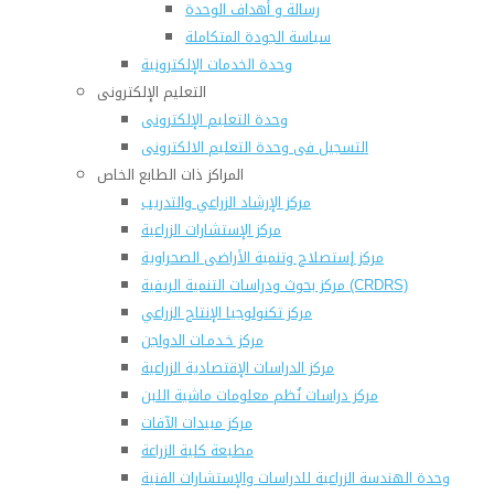
رسالة و أهداف الوحدة
سياسة الجودة المتكاملة
وحدة الخدمات الإلكترونية
التعليم الإلكترونى
وحدة التعليم الإلكترونى
التسجيل فى وحدة التعليم الالكترونى
المراكز ذات الطابع الخاص
مركز الإرشاد الزراعي والتدريب
مركز الإستشارات الزراعية
مركز إستصلاح وتنمية الأراضى الصحراوية
مركز بحوث ودراسات التنمية الريفية (CRDRS)
مركز تكنولوجيا الإنتاج الزراعي
مركز خـدمـات الدواجن
مركز الدراسات الإقتصادية الزراعية
مركز دراسات نُظم معلومات ماشية اللبن
مركز مبيدات الآفات
مطبعة كلية الزراعة
وحدة الهندسة الزراعية للدراسات والإستشارات الفنية