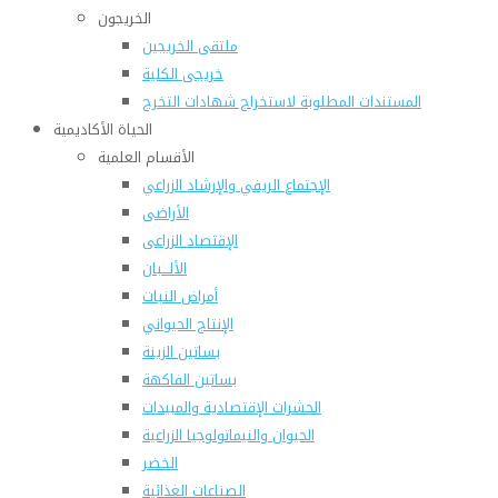
الخريجون
ملتقى الخريجين
خريجى الكلية
المستندات المطلوبة لاستخراج شهادات التخرج
الحياة الأكاديمية
الأقسام العلمية
الإجتماع الريفي والإرشاد الزراعي
الأراضى
الإقتصاد الزراعى
الألـــبان
أمراض النبات
الإنتاج الحيواني
بساتين الزينة
بساتين الفاكهة
الحشرات الإقتصادية والمبيدات
الحيوان والنيماتولوجيا الزراعية
الخضر
الصناعات الغذائية