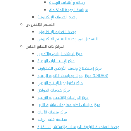
رسالة و أهداف الوحدة
سياسة الجودة المتكاملة
وحدة الخدمات الإلكترونية
التعليم الإلكترونى
وحدة التعليم الإلكترونى
التسجيل فى وحدة التعليم الالكترونى
المراكز ذات الطابع الخاص
مركز الإرشاد الزراعي والتدريب
مركز الإستشارات الزراعية
مركز إستصلاح وتنمية الأراضى الصحراوية
مركز بحوث ودراسات التنمية الريفية (CRDRS)
مركز تكنولوجيا الإنتاج الزراعي
مركز خـدمـات الدواجن
مركز الدراسات الإقتصادية الزراعية
مركز دراسات نُظم معلومات ماشية اللبن
مركز مبيدات الآفات
مطبعة كلية الزراعة
وحدة الهندسة الزراعية للدراسات والإستشارات الفنية