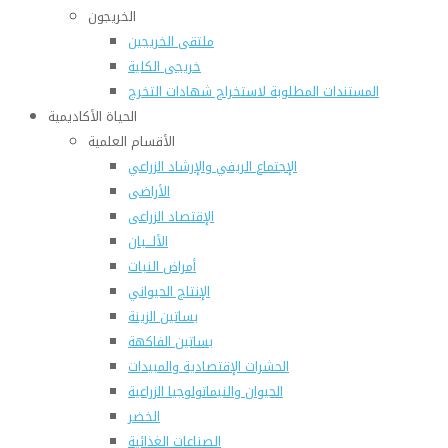
الخريجون
ملتقى الخريجين
خريجى الكلية
المستندات المطلوبة لاستخراج شهادات التخرج
الحياة الأكاديمية
الأقسام العلمية
الإجتماع الريفي والإرشاد الزراعي
الأراضى
الإقتصاد الزراعى
الألـــبان
أمراض النبات
الإنتاج الحيواني
بساتين الزينة
بساتين الفاكهة
الحشرات الإقتصادية والمبيدات
الحيوان والنيماتولوجيا الزراعية
الخضر
الصناعات الغذائية