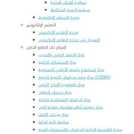
رسالة و أهداف الوحدة
سياسة الجودة المتكاملة
وحدة الخدمات الإلكترونية
التعليم الإلكترونى
وحدة التعليم الإلكترونى
التسجيل فى وحدة التعليم الالكترونى
المراكز ذات الطابع الخاص
مركز الإرشاد الزراعي والتدريب
مركز الإستشارات الزراعية
مركز إستصلاح وتنمية الأراضى الصحراوية
مركز بحوث ودراسات التنمية الريفية (CRDRS)
مركز تكنولوجيا الإنتاج الزراعي
مركز خـدمـات الدواجن
مركز الدراسات الإقتصادية الزراعية
مركز دراسات نُظم معلومات ماشية اللبن
مركز مبيدات الآفات
مطبعة كلية الزراعة
وحدة الهندسة الزراعية للدراسات والإستشارات الفنية