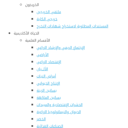
الخريجون
ملتقى الخريجين
خريجى الكلية
المستندات المطلوبة لاستخراج شهادات التخرج
الحياة الأكاديمية
الأقسام العلمية
الإجتماع الريفي والإرشاد الزراعي
الأراضى
الإقتصاد الزراعى
الألـــبان
أمراض النبات
الإنتاج الحيواني
بساتين الزينة
بساتين الفاكهة
الحشرات الإقتصادية والمبيدات
الحيوان والنيماتولوجيا الزراعية
الخضر
الصناعات الغذائية