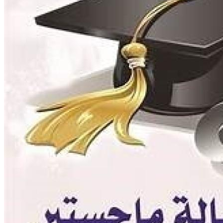
للحصول على البريد الالكترونى للطالب
التدريب الميداني
نادى الطلاب المتفوقين
الدراسات العليا والبحوث والعلاقات الثقافية
عن قطاع الدراسات العليا والبحوث
إدارة العلاقات الثقافية
المصاريف الدراسية لطلاب الدراسات العليا
البرامج الدراسية
الدكتوراة
برنامج الماجستير
برنامج الماجستير المهنى
ماجستير الأدارة المستدامة للأراضى
لوائح برامج الدراسات العليا
(الأوراق المطلوبة للتسجيل (ماجستير/ دكتوراه
التقدم للدراسات العليا إلكترونيا
تسجيل المقررات
شروط قبول الطلاب الوافديين
متطلبات منح درجة الدكتوراة