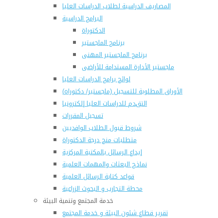
المصاريف الدراسية لطلاب الدراسات العليا
البرامج الدراسية
الدكتوراة
برنامج الماجستير
برنامج الماجستير المهنى
ماجستير الأدارة المستدامة للأراضى
لوائح برامج الدراسات العليا
(الأوراق المطلوبة للتسجيل (ماجستير/ دكتوراه
التقدم للدراسات العليا إلكترونيا
تسجيل المقررات
شروط قبول الطلاب الوافديين
متطلبات منح درجة الدكتوراة
إيداع الرسائل بالمكتبة المركزية
نماذج البعثات والمهمات العلمية
قواعد كتابة الرسائل العلمية
محطة التجارب و البحوث الزراعية
خدمة المجتمع وتنمية البيئة
تقرير قطاع شئون البيئة و خدمة المجتمع