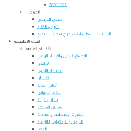
2020-2021
الخريجون
ملتقى الخريجين
خريجى الكلية
المستندات المطلوبة لاستخراج شهادات التخرج
الحياة الأكاديمية
الأقسام العلمية
الإجتماع الريفي والإرشاد الزراعي
الأراضى
الإقتصاد الزراعى
الألـــبان
أمراض النبات
الإنتاج الحيواني
بساتين الزينة
بساتين الفاكهة
الحشرات الإقتصادية والمبيدات
الحيوان والنيماتولوجيا الزراعية
الخضر