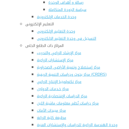
رسالة و أهداف الوحدة
سياسة الجودة المتكاملة
وحدة الخدمات الإلكترونية
التعليم الإلكترونى
وحدة التعليم الإلكترونى
التسجيل فى وحدة التعليم الالكترونى
المراكز ذات الطابع الخاص
مركز الإرشاد الزراعي والتدريب
مركز الإستشارات الزراعية
مركز إستصلاح وتنمية الأراضى الصحراوية
مركز بحوث ودراسات التنمية الريفية (CRDRS)
مركز تكنولوجيا الإنتاج الزراعي
مركز خـدمـات الدواجن
مركز الدراسات الإقتصادية الزراعية
مركز دراسات نُظم معلومات ماشية اللبن
مركز مبيدات الآفات
مطبعة كلية الزراعة
وحدة الهندسة الزراعية للدراسات والإستشارات الفنية