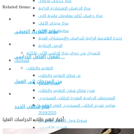
مركز خـدمـات الدواجن
Related Items:
مركز الدراسات الإقتصادية الزراعية
مركز دراسات نُظم معلومات ماشية اللبن
مركز مبيدات الآفات
مطبعة كلية الزراعة
موعد التدريب الصيفى
وحدة الهندسة الزراعية للدراسات والإستشارات الفنية
الورش الإنتاجية
التسجيل في دورات مركز الحاسب الآلي بالكلية
تفعيل الفصل الدراسى ...
القطاعات
التعليم والطلاب
عن قطاع التعليم والطلاب
من المدرجات إلى العمل
مهام القطاع
تقرير قطاع شئون التعليم والطلاب
المصروفات الدراسية المقررة للطلاب المستجدين
مواعيد تقديم الطلاب المستجدين العام الجامعى
هام للطلاب الجدد
2019/2020
أخبار تهم طلاب الدراسات العليا
شروط قبول الطلاب الوافديين
الإرشاد الأكاديمى