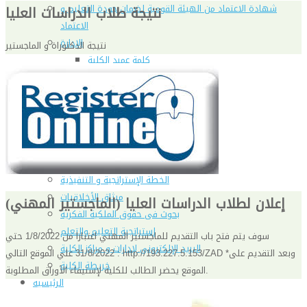
شهادة الاعتماد من الهيئة القومية لضمان جودة التعليم و
نتيجة طلاب الدراسات العليا
الاعتماد
الإدارة
نتيجة الدكتوراة و الماجستير
كلمة عميد الكلية
مجلس الكلية
رؤساء الأقسام العلمية
الهيكل التنظيمى
نبذة تاريخية
تاريخ الكلية
الإدارة الحالية
الخطة الإستراتجية و التنفيذية
ميثاق الأخلاقيات
إعلان لطلاب الدراسات العليا (الماجستير المهني)
بحوث فى حقوق الملكية الفكرية
إستراتجية التعليم والتعلم
سوف يتم فتح باب التقديم للماجستير المهني اعتبارا من 1/8/2022 حتي
البريد الإلكترونى لإدارات و مراكز الكلية
31/8/2022 علي الموقع التالي : http://193.227.5.153/ZAD *وبعد التقديم على
خريطة الكلية
الموقع يحضر الطالب للكلية لإستيفاء الأوراق المطلوبة.
الرئيسيه