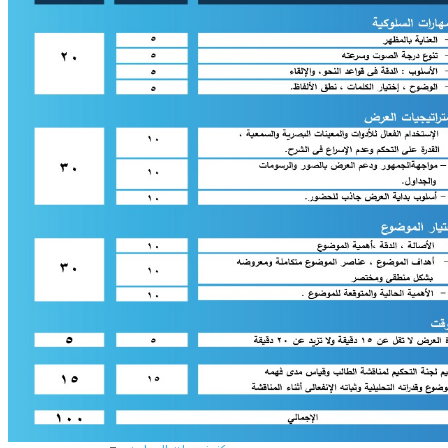
المراكز والوحدات
وحدات التطوير بالكلية
وحدة ضمان الجودة
عن الوحدة
أنشطة الوحدة
الهيكل الادارى للوحدة
رسالة و أهداف الوحدة
سياسة الجودة المتكاملة
وحدة الخدمات الإلكترونية
التعليم الإلكترونى
وحدة التعليم الإلكترونى
التسجيل فى وحدة التعليم الالكترونى
المراكز ذات الطابع الخاص
مركز الإرشاد الزراعي والتدريب
مركز الإستشارات الزراعية
مركز إستصلاح وتنمية الأراضى الصحراوية
مركز بحوث ودراسات التنمية الريفية (CRDRS)
مركز تكنولوجيا الإنتاج الزراعي