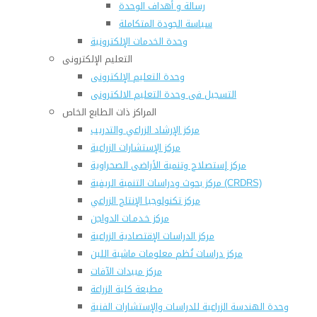
رسالة و أهداف الوحدة
سياسة الجودة المتكاملة
وحدة الخدمات الإلكترونية
التعليم الإلكترونى
وحدة التعليم الإلكترونى
التسجيل فى وحدة التعليم الالكترونى
المراكز ذات الطابع الخاص
مركز الإرشاد الزراعي والتدريب
مركز الإستشارات الزراعية
مركز إستصلاح وتنمية الأراضى الصحراوية
مركز بحوث ودراسات التنمية الريفية (CRDRS)
مركز تكنولوجيا الإنتاج الزراعي
مركز خـدمـات الدواجن
مركز الدراسات الإقتصادية الزراعية
مركز دراسات نُظم معلومات ماشية اللبن
مركز مبيدات الآفات
مطبعة كلية الزراعة
وحدة الهندسة الزراعية للدراسات والإستشارات الفنية