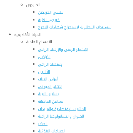
الخريجون
ملتقى الخريجين
خريجى الكلية
المستندات المطلوبة لاستخراج شهادات التخرج
الحياة الأكاديمية
الأقسام العلمية
الإجتماع الريفي والإرشاد الزراعي
الأراضى
الإقتصاد الزراعى
الألـــبان
أمراض النبات
الإنتاج الحيواني
بساتين الزينة
بساتين الفاكهة
الحشرات الإقتصادية والمبيدات
الحيوان والنيماتولوجيا الزراعية
الخضر
الصناعات الغذائية