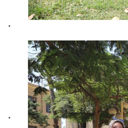
شهادة الاعتماد من الهيئة القومية لضمان جودة التعليم و
الاعتماد
الإدارة
كلمة عميد الكلية
مجلس الكلية
رؤساء الأقسام العلمية
الهيكل التنظيمى
نبذة تاريخية
تاريخ الكلية
الإدارة الحالية
الخطة الإستراتجية و التنفيذية
ميثاق الأخلاقيات
بحوث فى حقوق الملكية الفكرية
إستراتجية التعليم والتعلم
البريد الإلكترونى لإدارات و مراكز الكلية
خريطة الكلية
الرئيسيه