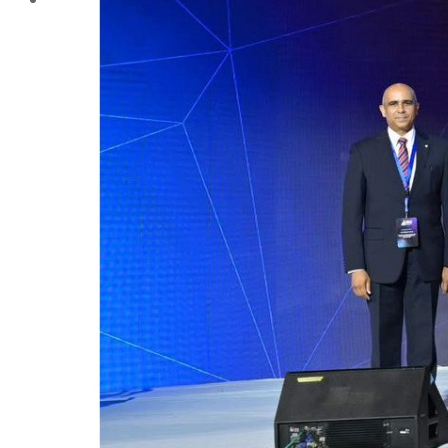
المراكز والوحدات
وحدات التطوير بالكلية
وحدة ضمان الجودة
عن الوحدة
أنشطة الوحدة
الهيكل الادارى للوحدة
رسالة و أهداف الوحدة
سياسة الجودة المتكاملة
وحدة الخدمات الإلكترونية
التعليم الإلكترونى
وحدة التعليم الإلكترونى
التسجيل فى وحدة التعليم الالكترونى
المراكز ذات الطابع الخاص
مركز الإرشاد الزراعي والتدريب
مركز الإستشارات الزراعية
مركز إستصلاح وتنمية الأراضى الصحراوية
مركز بحوث ودراسات التنمية الريفية (CRDRS)
مركز تكنولوجيا الإنتاج الزراعي