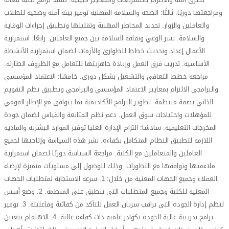
ومراجعتها دوريًا. ثالثًا: الصحة والسلامة المهنية توفير بيئة آمنة وصحية للطلاب
والعاملين والزوار. تحديد المخاطر المهنية وتقليلها وتطبيق إجراءات الوقاية
والسلامة. نشر الوعي وثقافة السلامة بين جميع العاملين. رابعًا: استمرارية
الأعمال إعداد وتحديث خطط للطوارئ والأزمات لضمان استمرارية الأنشطة
الأساسية. تدريب فرق العمل وزيادة جاهزيتها للتعامل مع الظروف الطارئة.
مراجعة خطط التعافي والتشغيل بشكل دوري. خامسًا: الاعتماد المؤسسي
والبرامجي الالتزام بمعايير الاعتماد المؤسسي والبرامجي وتطبيق نظم التقويم
الذاتي بصفة منتظمة. تطوير البرامج الأكاديمية بما يتوافق مع الإطار القومي
للمؤهلات واحتياجات سوق العمل. دعم نظم المتابعة والقياس لضمان جودة
المخرجات التعليمية. سادسًا: التزام الإدارة العليا توفير الموارد البشرية والمادية
اللازمة لتطبيق النظام المتكامل بكفاءة. نشر هذه السياسة وإتاحتها لجميع
العاملين والمتعاملين مع الكلية. مراجعة السياسة دوريًا لضمان استمرارية
ملاءمتها وتوافقها مع التطورات. وذلك للوصول إلى مستويات متميزة لإرضاء
العملاء وجميع الجهات المعنية من خلال: 1. سرعة الاستجابة لمتطلبات الجهات
المعنية للكلية وجميع المتطلبات التى تنطبق على المنظمة. 2. وضع أسس
لنظم إدارة الجودة التى تراقب سريان العمل للتأكد من كفائتة وفاعليتة. 3. توفير
برامج تدريبية عالية الجودة بكوادر علميه ذات كفاءه عالية. 4. الاهتمام بتعيين