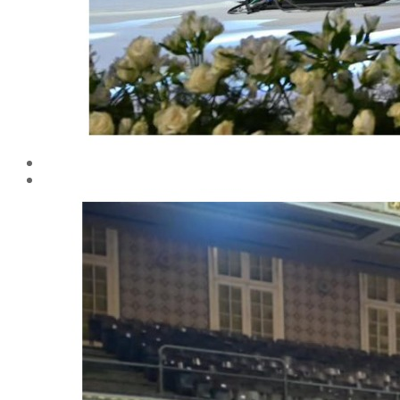
مركز خـدمـات الدواجن
مركز الدراسات الإقتصادية الزراعية
مركز دراسات نُظم معلومات ماشية اللبن
مركز مبيدات الآفات
مطبعة كلية الزراعة
وحدة الهندسة الزراعية للدراسات والإستشارات الفنية
الورش الإنتاجية
التسجيل في دورات مركز الحاسب الآلي بالكلية
القطاعات
التعليم والطلاب
عن قطاع التعليم والطلاب
مهام القطاع
تقرير قطاع شئون التعليم والطلاب
المصروفات الدراسية المقررة للطلاب المستجدين
مواعيد تقديم الطلاب المستجدين العام الجامعى
2019/2020
شروط قبول الطلاب الوافديين
الإرشاد الأكاديمى