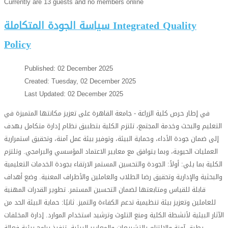
Currently are 13 guests and no members online
سياسة الجودة المتكاملة Integrated Quality
Policy
Published: 02 December 2025
Created: Tuesday, 02 December 2025
Last Updated: 02 December 2025
في إطار حرص كلية الزراعة - جامعة القاهرة على تعزيز مكانتها المتميزة في
التعليم والبحث وخدمة المجتمع، تلتزم الكلية بتطبيق نظام إدارة متكامل يهدف
إلى ضمان جودة الأداء، وحماية البيئة، وتوفير بيئة عمل آمنة، وتحقيق استمرارية
العمليات الحيوية، وبما يتوافق مع معايير الاعتماد المؤسسي والبرامجي. وتلتزم
الكلية بما يلي: أولاً: الجودة والتحسين المستمر الارتقاء بجودة الخدمات التعليمية
والبحثية والإدارية وتحقيق رضا الطلاب والعاملين والأطراف المعنية. وضع أهداف
قابلة للقياس ومتابعتها لضمان التحسين المستمر. تطوير القدرات المهنية
للعاملين وتعزيز بيئة تنظيمية تدعم الكفاءة والتميز. ثانيًا: حماية البيئة الحد من
الآثار البيئية لأنشطة الكلية ومنع التلوث وترشيد استخدام الموارد. إدارة المخلفات
بطرق آمنة والالتزام بالتشريعات والمعايير البيئية. تنفيذ برامج بيئية فعالة