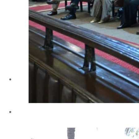
إيداع الرسائل بالمكتبة المركزية
نماذج البعثات والمهمات العلمية
قواعد كتابة الرسائل العلمية
محطة التجارب و البحوث الزراعية
خدمة المجتمع وتنمية البيئة
تقرير قطاع شئون البيئة و خدمة المجتمع
عن قطاع خدمة المجتمع وتنمية البيئة
الخطة السنوية للقطاع
وحدة الأزمات والكوارث
أنشطة قطاع شئون البيئة و خدمة المجتمع
رعاية الشباب والخريجون
رعاية الشباب
إدارة رعاية الشباب
الخدمات التى تقدمها الإدارة
كيفية مشاركة الطالب فى النشاط
لجان الإتحاد
مجلس إتحاد الطلاب
مستشارى لجان الإتحاد