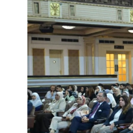
للحصول على البريد الالكترونى للطالب
التدريب الميداني
نادى الطلاب المتفوقين
الدراسات العليا والبحوث والعلاقات الثقافية
عن قطاع الدراسات العليا والبحوث
إدارة العلاقات الثقافية
المصاريف الدراسية لطلاب الدراسات العليا
البرامج الدراسية
الدكتوراة
برنامج الماجستير
برنامج الماجستير المهنى
ماجستير الأدارة المستدامة للأراضى
لوائح برامج الدراسات العليا
(الأوراق المطلوبة للتسجيل (ماجستير/ دكتوراه
التقدم للدراسات العليا إلكترونيا
تسجيل المقررات
شروط قبول الطلاب الوافديين
متطلبات منح درجة الدكتوراة