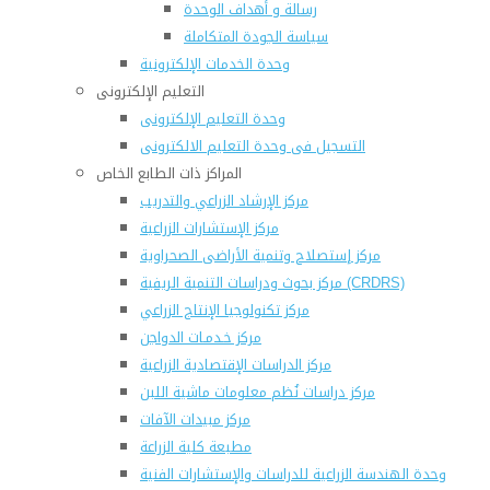
رسالة و أهداف الوحدة
سياسة الجودة المتكاملة
وحدة الخدمات الإلكترونية
التعليم الإلكترونى
وحدة التعليم الإلكترونى
التسجيل فى وحدة التعليم الالكترونى
المراكز ذات الطابع الخاص
مركز الإرشاد الزراعي والتدريب
مركز الإستشارات الزراعية
مركز إستصلاح وتنمية الأراضى الصحراوية
مركز بحوث ودراسات التنمية الريفية (CRDRS)
مركز تكنولوجيا الإنتاج الزراعي
مركز خـدمـات الدواجن
مركز الدراسات الإقتصادية الزراعية
مركز دراسات نُظم معلومات ماشية اللبن
مركز مبيدات الآفات
مطبعة كلية الزراعة
وحدة الهندسة الزراعية للدراسات والإستشارات الفنية