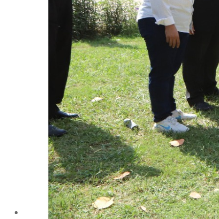
الإنتاج الحيواني
بساتين الزينة
بساتين الفاكهة
الحشرات الإقتصادية والمبيدات
الحيوان والنيماتولوجيا الزراعية
الخضر
الصناعات الغذائية
الكيميـــاء الحيوية
النبات الزراعى
المحاصيل
الميكروبيولوجيا الزراعية
الهندسة الزراعية
الوراثة
البرامج التعليمية
برامج اللغة العربية
برامج اللغة الانجليزية
التعليم المفتوح
عن الكلية