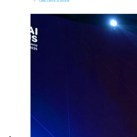
المجلة العلمية للكلية
الإنجازات العلمية والبحثية
قطاع البحوث والخطة البحثية
الإتفاقيات العلمية
قواعد البيانات العالمية للأبحاث
البحث فى مقتنيات المكتبات
المكتبة
مجمع المعامل البحثية
معمل سلامة الغذاء
معمل البيوتكنولوجى
معمل الميكروسكوب الالكتروني
معمل تحليل تكنولوجيا جودة اللحوم
معمل تحليل الكائنات الدقيقة
معمل زراعة الأنسجة والحقن المجهرى وبحوث الأجنة
معمل قياسات المناعة وتحليل الهرمونات
معمل الكشف عن الأغذية المحاورة وراثيا
معامل الكيمياء وتحليل المياة