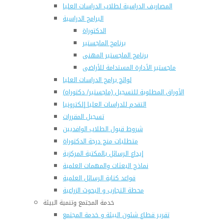
المصاريف الدراسية لطلاب الدراسات العليا
البرامج الدراسية
الدكتوراة
برنامج الماجستير
برنامج الماجستير المهنى
ماجستير الأدارة المستدامة للأراضى
لوائح برامج الدراسات العليا
(الأوراق المطلوبة للتسجيل (ماجستير/ دكتوراه
التقدم للدراسات العليا إلكترونيا
تسجيل المقررات
شروط قبول الطلاب الوافديين
متطلبات منح درجة الدكتوراة
إيداع الرسائل بالمكتبة المركزية
نماذج البعثات والمهمات العلمية
قواعد كتابة الرسائل العلمية
محطة التجارب و البحوث الزراعية
خدمة المجتمع وتنمية البيئة
تقرير قطاع شئون البيئة و خدمة المجتمع