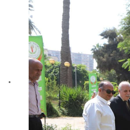
تليفونات تهمك
الجوائز والمراكز خلال العام الجامعى 2019-2020
الأنشطة الطلابية
2016-2017
2017-2018
2019-2020
2020-2021
الخريجون
ملتقى الخريجين
خريجى الكلية
المستندات المطلوبة لاستخراج شهادات التخرج
الحياة الأكاديمية
الأقسام العلمية
الإجتماع الريفي والإرشاد الزراعي
الأراضى
الإقتصاد الزراعى
الألـــبان
أمراض النبات