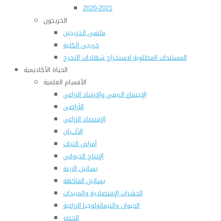
2020-2021
الخريجون
ملتقى الخريجين
خريجى الكلية
المستندات المطلوبة لاستخراج شهادات التخرج
الحياة الأكاديمية
الأقسام العلمية
الإجتماع الريفي والإرشاد الزراعي
الأراضى
الإقتصاد الزراعى
الألـــبان
أمراض النبات
الإنتاج الحيواني
بساتين الزينة
بساتين الفاكهة
الحشرات الإقتصادية والمبيدات
الحيوان والنيماتولوجيا الزراعية
الخضر