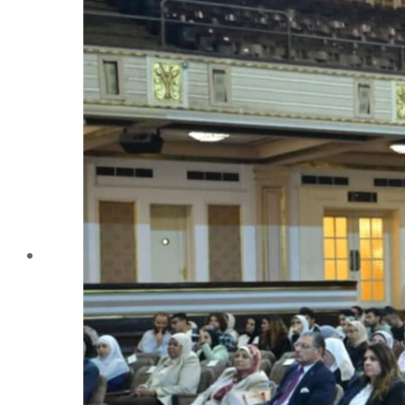
تليفونات تهمك
الجوائز والمراكز خلال العام الجامعى 2019-2020
الأنشطة الطلابية
2016-2017
2017-2018
2019-2020
2020-2021
الخريجون
ملتقى الخريجين
خريجى الكلية
المستندات المطلوبة لاستخراج شهادات التخرج
الحياة الأكاديمية
الأقسام العلمية
الإجتماع الريفي والإرشاد الزراعي
الأراضى
الإقتصاد الزراعى
الألـــبان
أمراض النبات