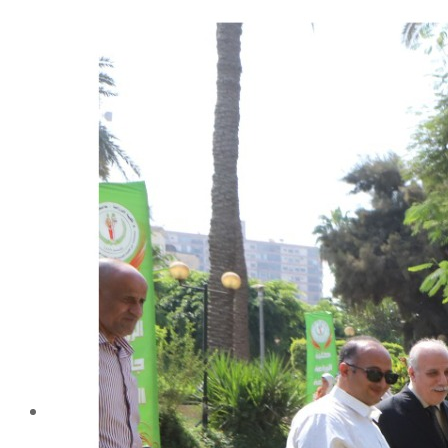
شهادة الاعتماد من الهيئة القومية لضمان جودة التعليم و
الاعتماد
الإدارة
كلمة عميد الكلية
مجلس الكلية
رؤساء الأقسام العلمية
الهيكل التنظيمى
نبذة تاريخية
تاريخ الكلية
الإدارة الحالية
الخطة الإستراتجية و التنفيذية
ميثاق الأخلاقيات
بحوث فى حقوق الملكية الفكرية
إستراتجية التعليم والتعلم
البريد الإلكترونى لإدارات و مراكز الكلية
خريطة الكلية
الرئيسيه