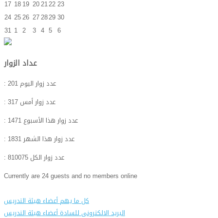
17
18
19
20
21
22
23
24
25
26
27
28
29
30
31
1
2
3
4
5
6
عداد الزوار
: عدد زوار اليوم
201
: عدد زوار أمس
317
: عدد زوار هذا الأسبوع
1471
: عدد زوار هذا الشهر
1831
: عدد زوار الكل
810075
Currently are 24 guests and no members online
كل ما يهم أعضاء هيئة التدريس
البريد الالكترونى للسادة أعضاء هيئة التدريس