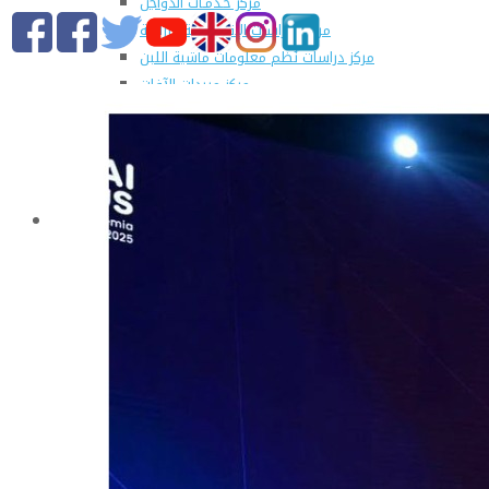
مركز خـدمـات الدواجن
مركز الدراسات الإقتصادية الزراعية
مركز دراسات نُظم معلومات ماشية اللبن
مركز مبيدات الآفات
مطبعة كلية الزراعة
وحدة الهندسة الزراعية للدراسات والإستشارات الفنية
الورش الإنتاجية
التسجيل في دورات مركز الحاسب الآلي بالكلية
القطاعات
التعليم والطلاب
عن قطاع التعليم والطلاب
مهام القطاع
تقرير قطاع شئون التعليم والطلاب
المصروفات الدراسية المقررة للطلاب المستجدين
مواعيد تقديم الطلاب المستجدين العام الجامعى
2019/2020
شروط قبول الطلاب الوافديين
الإرشاد الأكاديمى