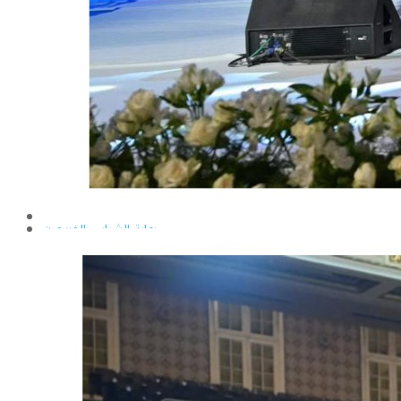
إيداع الرسائل بالمكتبة المركزية
نماذج البعثات والمهمات العلمية
قواعد كتابة الرسائل العلمية
محطة التجارب و البحوث الزراعية
خدمة المجتمع وتنمية البيئة
تقرير قطاع شئون البيئة و خدمة المجتمع
عن قطاع خدمة المجتمع وتنمية البيئة
الخطة السنوية للقطاع
وحدة الأزمات والكوارث
أنشطة قطاع شئون البيئة و خدمة المجتمع
رعاية الشباب والخريجون
رعاية الشباب
إدارة رعاية الشباب
الخدمات التى تقدمها الإدارة
كيفية مشاركة الطالب فى النشاط
لجان الإتحاد
مجلس إتحاد الطلاب
مستشارى لجان الإتحاد