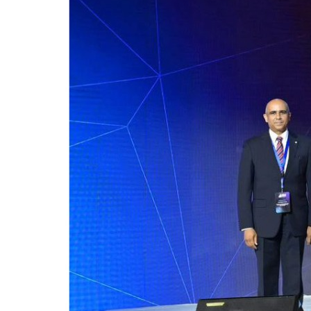
للحصول على البريد الالكترونى للطالب
التدريب الميداني
نادى الطلاب المتفوقين
الدراسات العليا والبحوث والعلاقات الثقافية
عن قطاع الدراسات العليا والبحوث
إدارة العلاقات الثقافية
المصاريف الدراسية لطلاب الدراسات العليا
البرامج الدراسية
الدكتوراة
برنامج الماجستير
برنامج الماجستير المهنى
ماجستير الأدارة المستدامة للأراضى
لوائح برامج الدراسات العليا
(الأوراق المطلوبة للتسجيل (ماجستير/ دكتوراه
التقدم للدراسات العليا إلكترونيا
تسجيل المقررات
شروط قبول الطلاب الوافديين
متطلبات منح درجة الدكتوراة