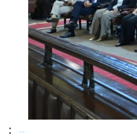
الإنتاج الحيواني
بساتين الزينة
بساتين الفاكهة
الحشرات الإقتصادية والمبيدات
الحيوان والنيماتولوجيا الزراعية
الخضر
الصناعات الغذائية
الكيميـــاء الحيوية
النبات الزراعى
المحاصيل
الميكروبيولوجيا الزراعية
الهندسة الزراعية
الوراثة
البرامج التعليمية
برامج اللغة العربية
برامج اللغة الانجليزية
التعليم المفتوح
عن الكلية