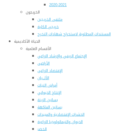
2020-2021
الخريجون
ملتقى الخريجين
خريجى الكلية
المستندات المطلوبة لاستخراج شهادات التخرج
الحياة الأكاديمية
الأقسام العلمية
الإجتماع الريفي والإرشاد الزراعي
الأراضى
الإقتصاد الزراعى
الألـــبان
أمراض النبات
الإنتاج الحيواني
بساتين الزينة
بساتين الفاكهة
الحشرات الإقتصادية والمبيدات
الحيوان والنيماتولوجيا الزراعية
الخضر