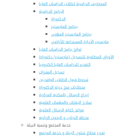
المصاريف الدراسية لطلاب الدراسات العليا
البرامج الدراسية
الدكتوراة
برنامج الماجستير
برنامج الماجستير المهنى
ماجستير الأدارة المستدامة للأراضى
لوائح برامج الدراسات العليا
(الأوراق المطلوبة للتسجيل (ماجستير/ دكتوراه
التقدم للدراسات العليا إلكترونيا
تسجيل المقررات
شروط قبول الطلاب الوافديين
متطلبات منح درجة الدكتوراة
إيداع الرسائل بالمكتبة المركزية
نماذج البعثات والمهمات العلمية
قواعد كتابة الرسائل العلمية
محطة التجارب و البحوث الزراعية
خدمة المجتمع وتنمية البيئة
تقرير قطاع شئون البيئة و خدمة المجتمع