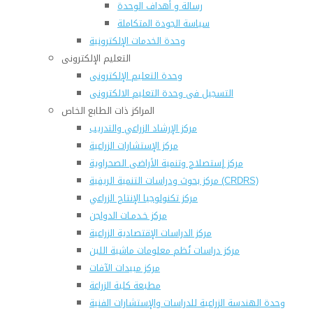
رسالة و أهداف الوحدة
سياسة الجودة المتكاملة
وحدة الخدمات الإلكترونية
التعليم الإلكترونى
وحدة التعليم الإلكترونى
التسجيل فى وحدة التعليم الالكترونى
المراكز ذات الطابع الخاص
مركز الإرشاد الزراعي والتدريب
مركز الإستشارات الزراعية
مركز إستصلاح وتنمية الأراضى الصحراوية
مركز بحوث ودراسات التنمية الريفية (CRDRS)
مركز تكنولوجيا الإنتاج الزراعي
مركز خـدمـات الدواجن
مركز الدراسات الإقتصادية الزراعية
مركز دراسات نُظم معلومات ماشية اللبن
مركز مبيدات الآفات
مطبعة كلية الزراعة
وحدة الهندسة الزراعية للدراسات والإستشارات الفنية