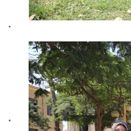
شهادة الاعتماد من الهيئة القومية لضمان جودة التعليم و
الاعتماد
الإدارة
كلمة عميد الكلية
مجلس الكلية
رؤساء الأقسام العلمية
الهيكل التنظيمى
نبذة تاريخية
تاريخ الكلية
الإدارة الحالية
الخطة الإستراتجية و التنفيذية
ميثاق الأخلاقيات
بحوث فى حقوق الملكية الفكرية
إستراتجية التعليم والتعلم
البريد الإلكترونى لإدارات و مراكز الكلية
خريطة الكلية
الرئيسيه