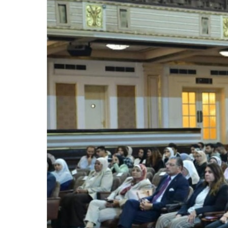
للحصول على البريد الالكترونى للطالب
التدريب الميداني
نادى الطلاب المتفوقين
الدراسات العليا والبحوث والعلاقات الثقافية
عن قطاع الدراسات العليا والبحوث
إدارة العلاقات الثقافية
المصاريف الدراسية لطلاب الدراسات العليا
البرامج الدراسية
الدكتوراة
برنامج الماجستير
برنامج الماجستير المهنى
ماجستير الأدارة المستدامة للأراضى
لوائح برامج الدراسات العليا
(الأوراق المطلوبة للتسجيل (ماجستير/ دكتوراه
التقدم للدراسات العليا إلكترونيا
تسجيل المقررات
شروط قبول الطلاب الوافديين
متطلبات منح درجة الدكتوراة