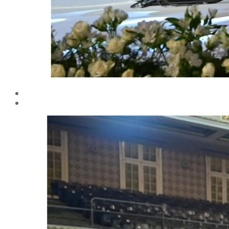
مركز خـدمـات الدواجن
مركز الدراسات الإقتصادية الزراعية
مركز دراسات نُظم معلومات ماشية اللبن
مركز مبيدات الآفات
مطبعة كلية الزراعة
وحدة الهندسة الزراعية للدراسات والإستشارات الفنية
الورش الإنتاجية
التسجيل في دورات مركز الحاسب الآلي بالكلية
القطاعات
التعليم والطلاب
عن قطاع التعليم والطلاب
مهام القطاع
تقرير قطاع شئون التعليم والطلاب
المصروفات الدراسية المقررة للطلاب المستجدين
مواعيد تقديم الطلاب المستجدين العام الجامعى
2019/2020
شروط قبول الطلاب الوافديين
الإرشاد الأكاديمى