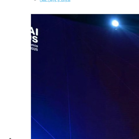
المجلة العلمية للكلية
الإنجازات العلمية والبحثية
قطاع البحوث والخطة البحثية
الإتفاقيات العلمية
قواعد البيانات العالمية للأبحاث
البحث فى مقتنيات المكتبات
المكتبة
مجمع المعامل البحثية
معمل سلامة الغذاء
معمل البيوتكنولوجى
معمل الميكروسكوب الالكتروني
معمل تحليل تكنولوجيا جودة اللحوم
معمل تحليل الكائنات الدقيقة
معمل زراعة الأنسجة والحقن المجهرى وبحوث الأجنة
معمل قياسات المناعة وتحليل الهرمونات
معمل الكشف عن الأغذية المحاورة وراثيا
معامل الكيمياء وتحليل المياة