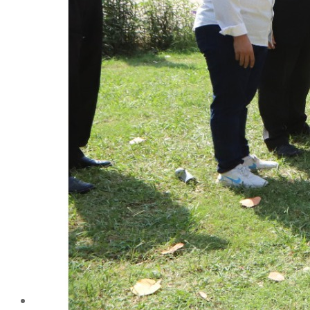
الإنتاج الحيواني
بساتين الزينة
بساتين الفاكهة
الحشرات الإقتصادية والمبيدات
الحيوان والنيماتولوجيا الزراعية
الخضر
الصناعات الغذائية
الكيميـــاء الحيوية
النبات الزراعى
المحاصيل
الميكروبيولوجيا الزراعية
الهندسة الزراعية
الوراثة
البرامج التعليمية
برامج اللغة العربية
برامج اللغة الانجليزية
التعليم المفتوح
عن الكلية