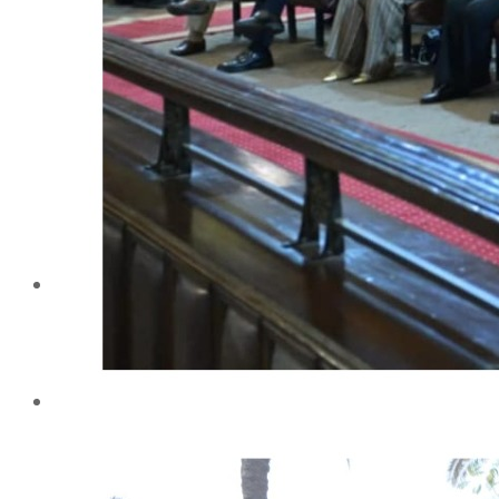
إيداع الرسائل بالمكتبة المركزية
نماذج البعثات والمهمات العلمية
قواعد كتابة الرسائل العلمية
محطة التجارب و البحوث الزراعية
خدمة المجتمع وتنمية البيئة
تقرير قطاع شئون البيئة و خدمة المجتمع
عن قطاع خدمة المجتمع وتنمية البيئة
الخطة السنوية للقطاع
وحدة الأزمات والكوارث
أنشطة قطاع شئون البيئة و خدمة المجتمع
رعاية الشباب والخريجون
رعاية الشباب
إدارة رعاية الشباب
الخدمات التى تقدمها الإدارة
كيفية مشاركة الطالب فى النشاط
لجان الإتحاد
مجلس إتحاد الطلاب
مستشارى لجان الإتحاد