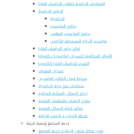
المصاريف الدراسية لطلاب الدراسات العليا
البرامج الدراسية
الدكتوراة
برنامج الماجستير
برنامج الماجستير المهنى
ماجستير الأدارة المستدامة للأراضى
لوائح برامج الدراسات العليا
(الأوراق المطلوبة للتسجيل (ماجستير/ دكتوراه
التقدم للدراسات العليا إلكترونيا
تسجيل المقررات
شروط قبول الطلاب الوافديين
متطلبات منح درجة الدكتوراة
إيداع الرسائل بالمكتبة المركزية
نماذج البعثات والمهمات العلمية
قواعد كتابة الرسائل العلمية
محطة التجارب و البحوث الزراعية
خدمة المجتمع وتنمية البيئة
تقرير قطاع شئون البيئة و خدمة المجتمع