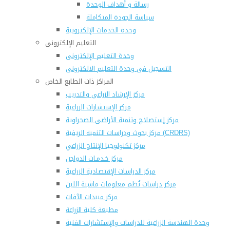
رسالة و أهداف الوحدة
سياسة الجودة المتكاملة
وحدة الخدمات الإلكترونية
التعليم الإلكترونى
وحدة التعليم الإلكترونى
التسجيل فى وحدة التعليم الالكترونى
المراكز ذات الطابع الخاص
مركز الإرشاد الزراعي والتدريب
مركز الإستشارات الزراعية
مركز إستصلاح وتنمية الأراضى الصحراوية
مركز بحوث ودراسات التنمية الريفية (CRDRS)
مركز تكنولوجيا الإنتاج الزراعي
مركز خـدمـات الدواجن
مركز الدراسات الإقتصادية الزراعية
مركز دراسات نُظم معلومات ماشية اللبن
مركز مبيدات الآفات
مطبعة كلية الزراعة
وحدة الهندسة الزراعية للدراسات والإستشارات الفنية