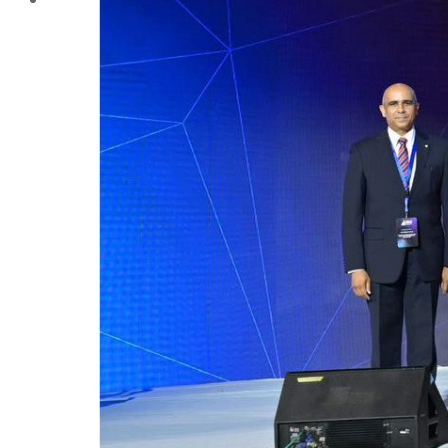
المراكز والوحدات
وحدات التطوير بالكلية
وحدة ضمان الجودة
عن الوحدة
أنشطة الوحدة
الهيكل الادارى للوحدة
رسالة و أهداف الوحدة
سياسة الجودة المتكاملة
وحدة الخدمات الإلكترونية
التعليم الإلكترونى
وحدة التعليم الإلكترونى
التسجيل فى وحدة التعليم الالكترونى
المراكز ذات الطابع الخاص
مركز الإرشاد الزراعي والتدريب
مركز الإستشارات الزراعية
مركز إستصلاح وتنمية الأراضى الصحراوية
مركز بحوث ودراسات التنمية الريفية (CRDRS)
مركز تكنولوجيا الإنتاج الزراعي