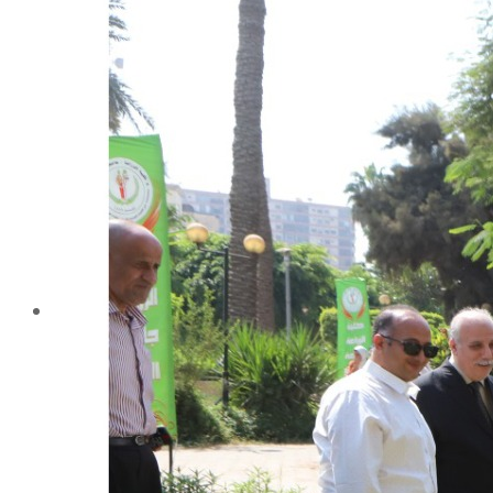
تليفونات تهمك
الجوائز والمراكز خلال العام الجامعى 2019-2020
الأنشطة الطلابية
2016-2017
2017-2018
2019-2020
2020-2021
الخريجون
ملتقى الخريجين
خريجى الكلية
المستندات المطلوبة لاستخراج شهادات التخرج
الحياة الأكاديمية
الأقسام العلمية
الإجتماع الريفي والإرشاد الزراعي
الأراضى
الإقتصاد الزراعى
الألـــبان
أمراض النبات