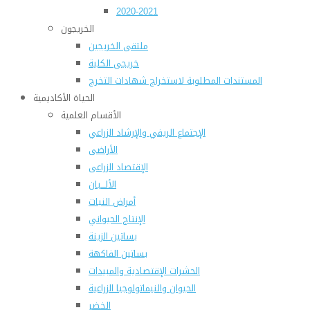
2020-2021
الخريجون
ملتقى الخريجين
خريجى الكلية
المستندات المطلوبة لاستخراج شهادات التخرج
الحياة الأكاديمية
الأقسام العلمية
الإجتماع الريفي والإرشاد الزراعي
الأراضى
الإقتصاد الزراعى
الألـــبان
أمراض النبات
الإنتاج الحيواني
بساتين الزينة
بساتين الفاكهة
الحشرات الإقتصادية والمبيدات
الحيوان والنيماتولوجيا الزراعية
الخضر