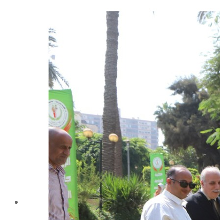
شهادة الاعتماد من الهيئة القومية لضمان جودة التعليم و
الاعتماد
الإدارة
كلمة عميد الكلية
مجلس الكلية
رؤساء الأقسام العلمية
الهيكل التنظيمى
نبذة تاريخية
تاريخ الكلية
الإدارة الحالية
الخطة الإستراتجية و التنفيذية
ميثاق الأخلاقيات
بحوث فى حقوق الملكية الفكرية
إستراتجية التعليم والتعلم
البريد الإلكترونى لإدارات و مراكز الكلية
خريطة الكلية
الرئيسيه