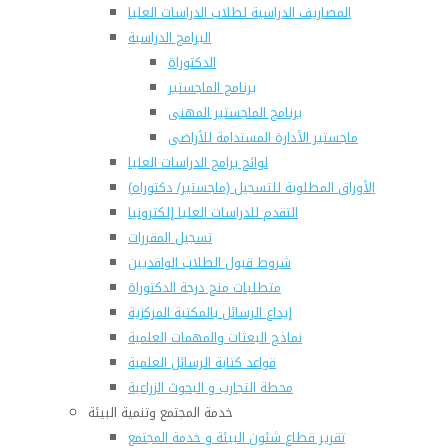
المصاريف الدراسية لطلاب الدراسات العليا
البرامج الدراسية
الدكتوراة
برنامج الماجستير
برنامج الماجستير المهنى
ماجستير الأدارة المستدامة للأراضى
لوائح برامج الدراسات العليا
(الأوراق المطلوبة للتسجيل (ماجستير/ دكتوراه
التقدم للدراسات العليا إلكترونيا
تسجيل المقررات
شروط قبول الطلاب الوافديين
متطلبات منح درجة الدكتوراة
إيداع الرسائل بالمكتبة المركزية
نماذج البعثات والمهمات العلمية
قواعد كتابة الرسائل العلمية
محطة التجارب و البحوث الزراعية
خدمة المجتمع وتنمية البيئة
تقرير قطاع شئون البيئة و خدمة المجتمع