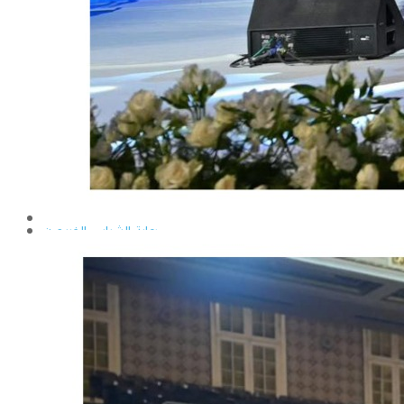
إيداع الرسائل بالمكتبة المركزية
نماذج البعثات والمهمات العلمية
قواعد كتابة الرسائل العلمية
محطة التجارب و البحوث الزراعية
خدمة المجتمع وتنمية البيئة
تقرير قطاع شئون البيئة و خدمة المجتمع
عن قطاع خدمة المجتمع وتنمية البيئة
الخطة السنوية للقطاع
وحدة الأزمات والكوارث
أنشطة قطاع شئون البيئة و خدمة المجتمع
رعاية الشباب والخريجون
رعاية الشباب
إدارة رعاية الشباب
الخدمات التى تقدمها الإدارة
كيفية مشاركة الطالب فى النشاط
لجان الإتحاد
مجلس إتحاد الطلاب
مستشارى لجان الإتحاد