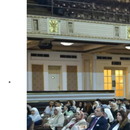
تليفونات تهمك
الجوائز والمراكز خلال العام الجامعى 2019-2020
الأنشطة الطلابية
2016-2017
2017-2018
2019-2020
2020-2021
الخريجون
ملتقى الخريجين
خريجى الكلية
المستندات المطلوبة لاستخراج شهادات التخرج
الحياة الأكاديمية
الأقسام العلمية
الإجتماع الريفي والإرشاد الزراعي
الأراضى
الإقتصاد الزراعى
الألـــبان
أمراض النبات