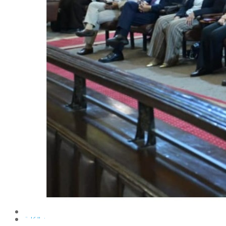
الإنتاج الحيواني
بساتين الزينة
بساتين الفاكهة
الحشرات الإقتصادية والمبيدات
الحيوان والنيماتولوجيا الزراعية
الخضر
الصناعات الغذائية
الكيميـــاء الحيوية
النبات الزراعى
المحاصيل
الميكروبيولوجيا الزراعية
الهندسة الزراعية
الوراثة
البرامج التعليمية
برامج اللغة العربية
برامج اللغة الانجليزية
التعليم المفتوح
عن الكلية