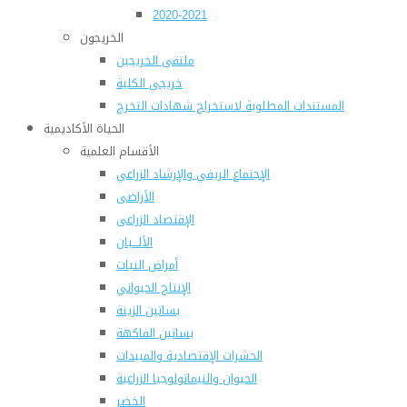
2020-2021
الخريجون
ملتقى الخريجين
خريجى الكلية
المستندات المطلوبة لاستخراج شهادات التخرج
الحياة الأكاديمية
الأقسام العلمية
الإجتماع الريفي والإرشاد الزراعي
الأراضى
الإقتصاد الزراعى
الألـــبان
أمراض النبات
الإنتاج الحيواني
بساتين الزينة
بساتين الفاكهة
الحشرات الإقتصادية والمبيدات
الحيوان والنيماتولوجيا الزراعية
الخضر