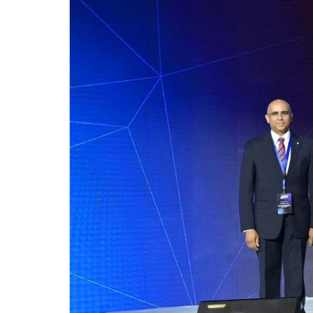
للحصول على البريد الالكترونى للطالب
التدريب الميداني
نادى الطلاب المتفوقين
الدراسات العليا والبحوث والعلاقات الثقافية
عن قطاع الدراسات العليا والبحوث
إدارة العلاقات الثقافية
المصاريف الدراسية لطلاب الدراسات العليا
البرامج الدراسية
الدكتوراة
برنامج الماجستير
برنامج الماجستير المهنى
ماجستير الأدارة المستدامة للأراضى
لوائح برامج الدراسات العليا
(الأوراق المطلوبة للتسجيل (ماجستير/ دكتوراه
التقدم للدراسات العليا إلكترونيا
تسجيل المقررات
شروط قبول الطلاب الوافديين
متطلبات منح درجة الدكتوراة