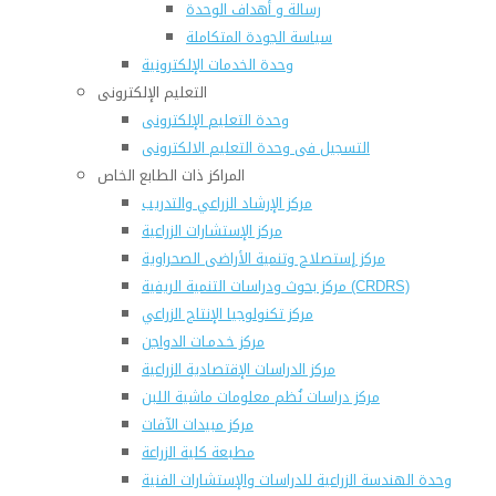
رسالة و أهداف الوحدة
سياسة الجودة المتكاملة
وحدة الخدمات الإلكترونية
التعليم الإلكترونى
وحدة التعليم الإلكترونى
التسجيل فى وحدة التعليم الالكترونى
المراكز ذات الطابع الخاص
مركز الإرشاد الزراعي والتدريب
مركز الإستشارات الزراعية
مركز إستصلاح وتنمية الأراضى الصحراوية
مركز بحوث ودراسات التنمية الريفية (CRDRS)
مركز تكنولوجيا الإنتاج الزراعي
مركز خـدمـات الدواجن
مركز الدراسات الإقتصادية الزراعية
مركز دراسات نُظم معلومات ماشية اللبن
مركز مبيدات الآفات
مطبعة كلية الزراعة
وحدة الهندسة الزراعية للدراسات والإستشارات الفنية