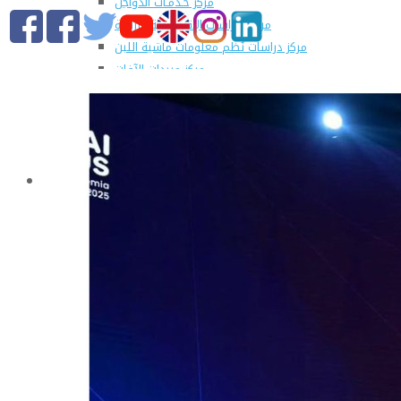
مركز خـدمـات الدواجن
مركز الدراسات الإقتصادية الزراعية
مركز دراسات نُظم معلومات ماشية اللبن
مركز مبيدات الآفات
مطبعة كلية الزراعة
وحدة الهندسة الزراعية للدراسات والإستشارات الفنية
الورش الإنتاجية
التسجيل في دورات مركز الحاسب الآلي بالكلية
القطاعات
التعليم والطلاب
عن قطاع التعليم والطلاب
مهام القطاع
تقرير قطاع شئون التعليم والطلاب
المصروفات الدراسية المقررة للطلاب المستجدين
مواعيد تقديم الطلاب المستجدين العام الجامعى
2019/2020
شروط قبول الطلاب الوافديين
الإرشاد الأكاديمى