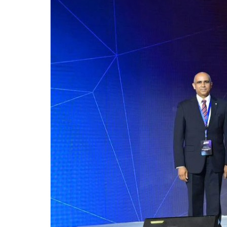
للحصول على البريد الالكترونى للطالب
التدريب الميداني
نادى الطلاب المتفوقين
الدراسات العليا والبحوث والعلاقات الثقافية
عن قطاع الدراسات العليا والبحوث
إدارة العلاقات الثقافية
المصاريف الدراسية لطلاب الدراسات العليا
البرامج الدراسية
الدكتوراة
برنامج الماجستير
برنامج الماجستير المهنى
ماجستير الأدارة المستدامة للأراضى
لوائح برامج الدراسات العليا
(الأوراق المطلوبة للتسجيل (ماجستير/ دكتوراه
التقدم للدراسات العليا إلكترونيا
تسجيل المقررات
شروط قبول الطلاب الوافديين
متطلبات منح درجة الدكتوراة