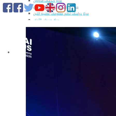
مركز خـدمـات الدواجن
مركز الدراسات الإقتصادية الزراعية
مركز دراسات نُظم معلومات ماشية اللبن
مركز مبيدات الآفات
مطبعة كلية الزراعة
وحدة الهندسة الزراعية للدراسات والإستشارات الفنية
الورش الإنتاجية
التسجيل في دورات مركز الحاسب الآلي بالكلية
القطاعات
التعليم والطلاب
عن قطاع التعليم والطلاب
مهام القطاع
تقرير قطاع شئون التعليم والطلاب
المصروفات الدراسية المقررة للطلاب المستجدين
مواعيد تقديم الطلاب المستجدين العام الجامعى
2019/2020
شروط قبول الطلاب الوافديين
الإرشاد الأكاديمى