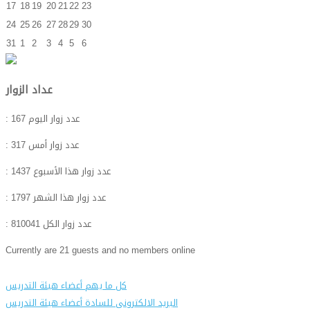
17
18
19
20
21
22
23
24
25
26
27
28
29
30
31
1
2
3
4
5
6
عداد الزوار
: عدد زوار اليوم
167
: عدد زوار أمس
317
: عدد زوار هذا الأسبوع
1437
: عدد زوار هذا الشهر
1797
: عدد زوار الكل
810041
Currently are 21 guests and no members online
كل ما يهم أعضاء هيئة التدريس
البريد الالكترونى للسادة أعضاء هيئة التدريس