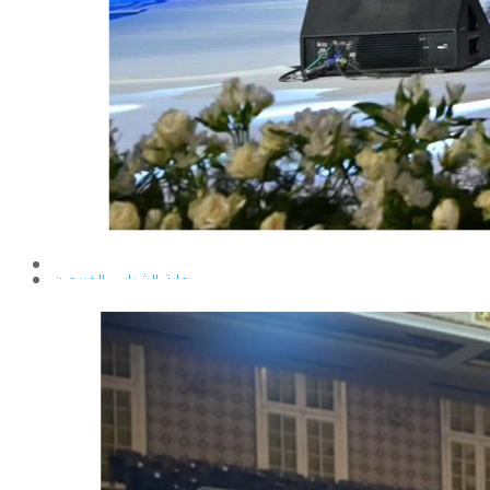
إيداع الرسائل بالمكتبة المركزية
نماذج البعثات والمهمات العلمية
قواعد كتابة الرسائل العلمية
محطة التجارب و البحوث الزراعية
خدمة المجتمع وتنمية البيئة
تقرير قطاع شئون البيئة و خدمة المجتمع
عن قطاع خدمة المجتمع وتنمية البيئة
الخطة السنوية للقطاع
وحدة الأزمات والكوارث
أنشطة قطاع شئون البيئة و خدمة المجتمع
رعاية الشباب والخريجون
رعاية الشباب
إدارة رعاية الشباب
الخدمات التى تقدمها الإدارة
كيفية مشاركة الطالب فى النشاط
لجان الإتحاد
مجلس إتحاد الطلاب
مستشارى لجان الإتحاد