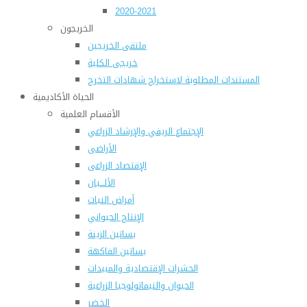
2020-2021
الخريجون
ملتقى الخريجين
خريجى الكلية
المستندات المطلوبة لاستخراج شهادات التخرج
الحياة الأكاديمية
الأقسام العلمية
الإجتماع الريفي والإرشاد الزراعي
الأراضى
الإقتصاد الزراعى
الألـــبان
أمراض النبات
الإنتاج الحيواني
بساتين الزينة
بساتين الفاكهة
الحشرات الإقتصادية والمبيدات
الحيوان والنيماتولوجيا الزراعية
الخضر