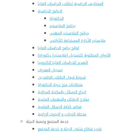
المصاريف الدراسية لطلاب الدراسات العليا
البرامج الدراسية
الدكتوراة
برنامج الماجستير
برنامج الماجستير المهنى
ماجستير الأدارة المستدامة للأراضى
لوائح برامج الدراسات العليا
(الأوراق المطلوبة للتسجيل (ماجستير/ دكتوراه
التقدم للدراسات العليا إلكترونيا
تسجيل المقررات
شروط قبول الطلاب الوافديين
متطلبات منح درجة الدكتوراة
إيداع الرسائل بالمكتبة المركزية
نماذج البعثات والمهمات العلمية
قواعد كتابة الرسائل العلمية
محطة التجارب و البحوث الزراعية
خدمة المجتمع وتنمية البيئة
تقرير قطاع شئون البيئة و خدمة المجتمع