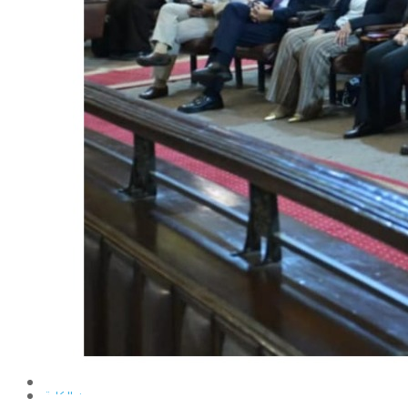
الإنتاج الحيواني
بساتين الزينة
بساتين الفاكهة
الحشرات الإقتصادية والمبيدات
الحيوان والنيماتولوجيا الزراعية
الخضر
الصناعات الغذائية
الكيميـــاء الحيوية
النبات الزراعى
المحاصيل
الميكروبيولوجيا الزراعية
الهندسة الزراعية
الوراثة
البرامج التعليمية
برامج اللغة العربية
برامج اللغة الانجليزية
التعليم المفتوح
عن الكلية