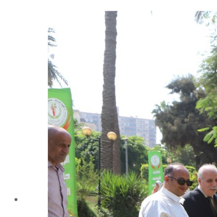
شهادة الاعتماد من الهيئة القومية لضمان جودة التعليم و
الاعتماد
الإدارة
كلمة عميد الكلية
مجلس الكلية
رؤساء الأقسام العلمية
الهيكل التنظيمى
نبذة تاريخية
تاريخ الكلية
الإدارة الحالية
الخطة الإستراتجية و التنفيذية
ميثاق الأخلاقيات
بحوث فى حقوق الملكية الفكرية
إستراتجية التعليم والتعلم
البريد الإلكترونى لإدارات و مراكز الكلية
خريطة الكلية
الرئيسيه