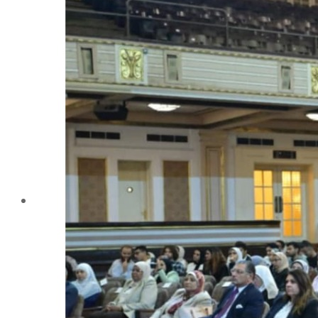
تليفونات تهمك
الجوائز والمراكز خلال العام الجامعى 2019-2020
الأنشطة الطلابية
2016-2017
2017-2018
2019-2020
2020-2021
الخريجون
ملتقى الخريجين
خريجى الكلية
المستندات المطلوبة لاستخراج شهادات التخرج
الحياة الأكاديمية
الأقسام العلمية
الإجتماع الريفي والإرشاد الزراعي
الأراضى
الإقتصاد الزراعى
الألـــبان
أمراض النبات