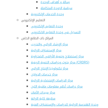
رسالة و أهداف الوحدة
سياسة الجودة المتكاملة
وحدة الخدمات الإلكترونية
التعليم الإلكترونى
وحدة التعليم الإلكترونى
التسجيل فى وحدة التعليم الالكترونى
المراكز ذات الطابع الخاص
مركز الإرشاد الزراعي والتدريب
مركز الإستشارات الزراعية
مركز إستصلاح وتنمية الأراضى الصحراوية
مركز بحوث ودراسات التنمية الريفية (CRDRS)
مركز تكنولوجيا الإنتاج الزراعي
مركز خـدمـات الدواجن
مركز الدراسات الإقتصادية الزراعية
مركز دراسات نُظم معلومات ماشية اللبن
مركز مبيدات الآفات
مطبعة كلية الزراعة
وحدة الهندسة الزراعية للدراسات والإستشارات الفنية