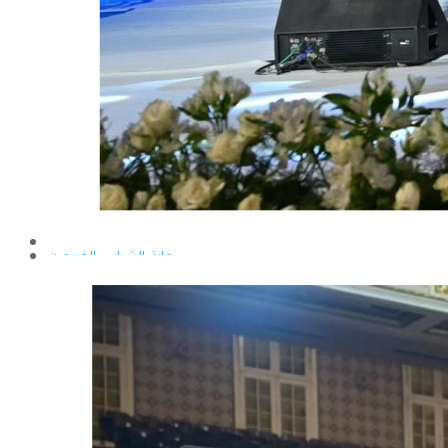
إيداع الرسائل بالمكتبة المركزية
نماذج البعثات والمهمات العلمية
قواعد كتابة الرسائل العلمية
محطة التجارب و البحوث الزراعية
خدمة المجتمع وتنمية البيئة
تقرير قطاع شئون البيئة و خدمة المجتمع
عن قطاع خدمة المجتمع وتنمية البيئة
الخطة السنوية للقطاع
وحدة الأزمات والكوارث
أنشطة قطاع شئون البيئة و خدمة المجتمع
رعاية الشباب والخريجون
رعاية الشباب
إدارة رعاية الشباب
الخدمات التى تقدمها الإدارة
كيفية مشاركة الطالب فى النشاط
لجان الإتحاد
مجلس إتحاد الطلاب
مستشارى لجان الإتحاد