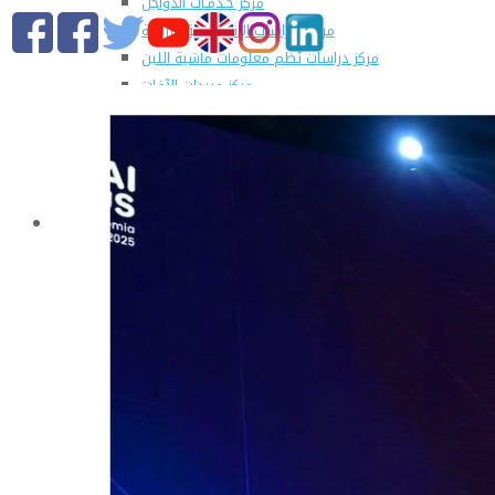
مركز خـدمـات الدواجن
مركز الدراسات الإقتصادية الزراعية
مركز دراسات نُظم معلومات ماشية اللبن
مركز مبيدات الآفات
مطبعة كلية الزراعة
وحدة الهندسة الزراعية للدراسات والإستشارات الفنية
الورش الإنتاجية
التسجيل في دورات مركز الحاسب الآلي بالكلية
القطاعات
التعليم والطلاب
عن قطاع التعليم والطلاب
مهام القطاع
تقرير قطاع شئون التعليم والطلاب
المصروفات الدراسية المقررة للطلاب المستجدين
مواعيد تقديم الطلاب المستجدين العام الجامعى
2019/2020
شروط قبول الطلاب الوافديين
الإرشاد الأكاديمى