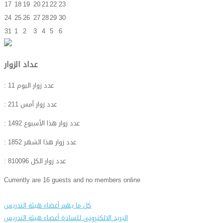
17
18
19
20
21
22
23
24
25
26
27
28
29
30
31
1
2
3
4
5
6
عداد الزوار
: عدد زوار اليوم
11
: عدد زوار أمس
211
: عدد زوار هذا الأسبوع
1492
: عدد زوار هذا الشهر
1852
: عدد زوار الكل
810096
Currently are 16 guests and no members online
كل ما يهم أعضاء هيئة التدريس
البريد الالكترونى للسادة أعضاء هيئة التدريس