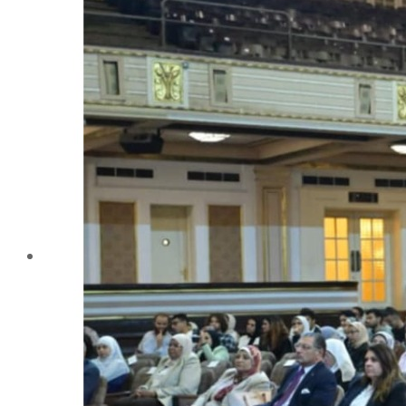
تليفونات تهمك
الجوائز والمراكز خلال العام الجامعى 2019-2020
الأنشطة الطلابية
2016-2017
2017-2018
2019-2020
2020-2021
الخريجون
ملتقى الخريجين
خريجى الكلية
المستندات المطلوبة لاستخراج شهادات التخرج
الحياة الأكاديمية
الأقسام العلمية
الإجتماع الريفي والإرشاد الزراعي
الأراضى
الإقتصاد الزراعى
الألـــبان
أمراض النبات