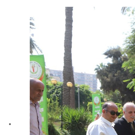
شهادة الاعتماد من الهيئة القومية لضمان جودة التعليم و
الاعتماد
الإدارة
كلمة عميد الكلية
مجلس الكلية
رؤساء الأقسام العلمية
الهيكل التنظيمى
نبذة تاريخية
تاريخ الكلية
الإدارة الحالية
الخطة الإستراتجية و التنفيذية
ميثاق الأخلاقيات
بحوث فى حقوق الملكية الفكرية
إستراتجية التعليم والتعلم
البريد الإلكترونى لإدارات و مراكز الكلية
خريطة الكلية
الرئيسيه