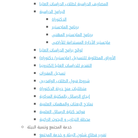
المصاريف الدراسية لطلاب الدراسات العليا
البرامج الدراسية
الدكتوراة
برنامج الماجستير
برنامج الماجستير المهنى
ماجستير الأدارة المستدامة للأراضى
لوائح برامج الدراسات العليا
(الأوراق المطلوبة للتسجيل (ماجستير/ دكتوراه
التقدم للدراسات العليا إلكترونيا
تسجيل المقررات
شروط قبول الطلاب الوافديين
متطلبات منح درجة الدكتوراة
إيداع الرسائل بالمكتبة المركزية
نماذج البعثات والمهمات العلمية
قواعد كتابة الرسائل العلمية
محطة التجارب و البحوث الزراعية
خدمة المجتمع وتنمية البيئة
تقرير قطاع شئون البيئة و خدمة المجتمع