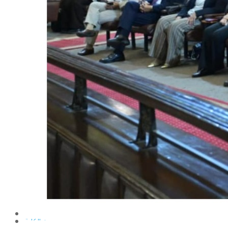
الإنتاج الحيواني
بساتين الزينة
بساتين الفاكهة
الحشرات الإقتصادية والمبيدات
الحيوان والنيماتولوجيا الزراعية
الخضر
الصناعات الغذائية
الكيميـــاء الحيوية
النبات الزراعى
المحاصيل
الميكروبيولوجيا الزراعية
الهندسة الزراعية
الوراثة
البرامج التعليمية
برامج اللغة العربية
برامج اللغة الانجليزية
التعليم المفتوح
عن الكلية