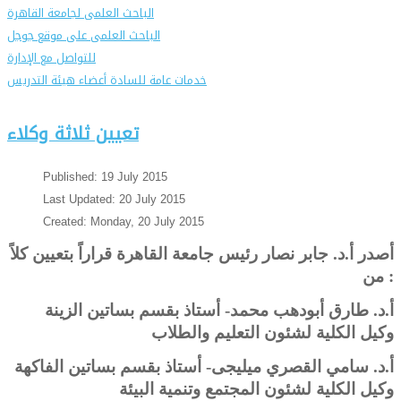
الباحث العلمى لجامعة القاهرة
الباحث العلمى على موقع جوجل
للتواصل مع الإدارة
خدمات عامة للسادة أعضاء هيئة التدريس
تعيين ثلاثة وكلاء
Published: 19 July 2015
Last Updated: 20 July 2015
Created: Monday, 20 July 2015
أصدر أ.د. جابر نصار رئيس جامعة القاهرة قراراً بتعيين كلاً
من :
أ.د. طارق أبودهب محمد- أستاذ بقسم بساتين الزينة
وكيل الكلية
لشئون التعليم والطلاب
أ.د.
سامي القصري ميليجى- أستاذ بقسم بساتين الفاكهة
وكيل الكلية لشئون المجتمع وتنمية البيئة