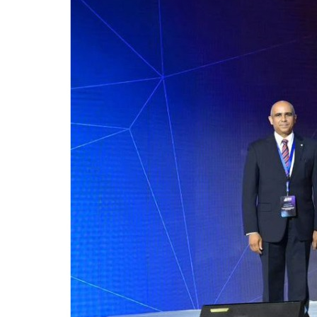
للحصول على البريد الالكترونى للطالب
التدريب الميداني
نادى الطلاب المتفوقين
الدراسات العليا والبحوث والعلاقات الثقافية
عن قطاع الدراسات العليا والبحوث
إدارة العلاقات الثقافية
المصاريف الدراسية لطلاب الدراسات العليا
البرامج الدراسية
الدكتوراة
برنامج الماجستير
برنامج الماجستير المهنى
ماجستير الأدارة المستدامة للأراضى
لوائح برامج الدراسات العليا
(الأوراق المطلوبة للتسجيل (ماجستير/ دكتوراه
التقدم للدراسات العليا إلكترونيا
تسجيل المقررات
شروط قبول الطلاب الوافديين
متطلبات منح درجة الدكتوراة