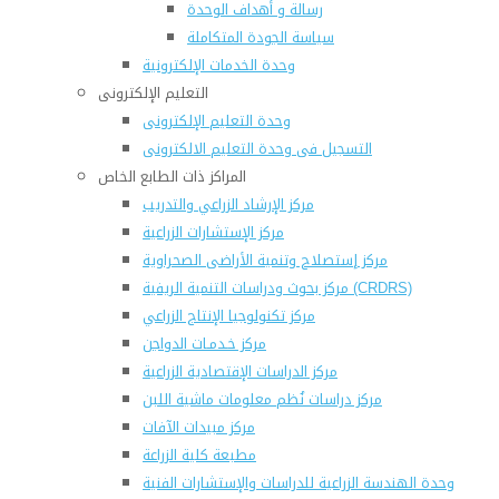
رسالة و أهداف الوحدة
سياسة الجودة المتكاملة
وحدة الخدمات الإلكترونية
التعليم الإلكترونى
وحدة التعليم الإلكترونى
التسجيل فى وحدة التعليم الالكترونى
المراكز ذات الطابع الخاص
مركز الإرشاد الزراعي والتدريب
مركز الإستشارات الزراعية
مركز إستصلاح وتنمية الأراضى الصحراوية
مركز بحوث ودراسات التنمية الريفية (CRDRS)
مركز تكنولوجيا الإنتاج الزراعي
مركز خـدمـات الدواجن
مركز الدراسات الإقتصادية الزراعية
مركز دراسات نُظم معلومات ماشية اللبن
مركز مبيدات الآفات
مطبعة كلية الزراعة
وحدة الهندسة الزراعية للدراسات والإستشارات الفنية