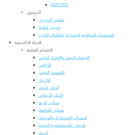
2020-2021
الخريجون
ملتقى الخريجين
خريجى الكلية
المستندات المطلوبة لاستخراج شهادات التخرج
الحياة الأكاديمية
الأقسام العلمية
الإجتماع الريفي والإرشاد الزراعي
الأراضى
الإقتصاد الزراعى
الألـــبان
أمراض النبات
الإنتاج الحيواني
بساتين الزينة
بساتين الفاكهة
الحشرات الإقتصادية والمبيدات
الحيوان والنيماتولوجيا الزراعية
الخضر