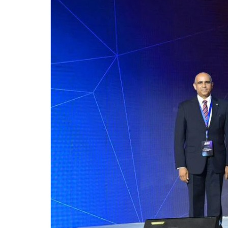
للحصول على البريد الالكترونى للطالب
التدريب الميداني
نادى الطلاب المتفوقين
الدراسات العليا والبحوث والعلاقات الثقافية
عن قطاع الدراسات العليا والبحوث
إدارة العلاقات الثقافية
المصاريف الدراسية لطلاب الدراسات العليا
البرامج الدراسية
الدكتوراة
برنامج الماجستير
برنامج الماجستير المهنى
ماجستير الأدارة المستدامة للأراضى
لوائح برامج الدراسات العليا
(الأوراق المطلوبة للتسجيل (ماجستير/ دكتوراه
التقدم للدراسات العليا إلكترونيا
تسجيل المقررات
شروط قبول الطلاب الوافديين
متطلبات منح درجة الدكتوراة