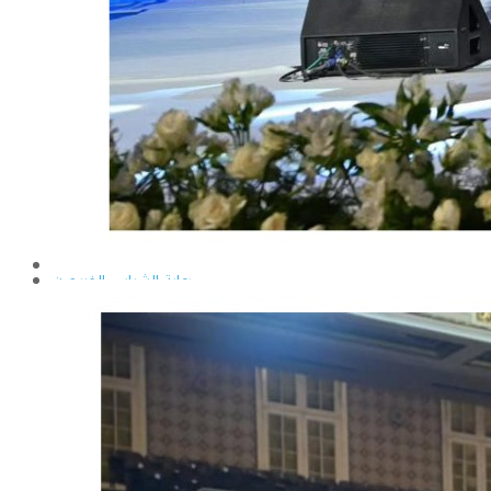
إيداع الرسائل بالمكتبة المركزية
نماذج البعثات والمهمات العلمية
قواعد كتابة الرسائل العلمية
محطة التجارب و البحوث الزراعية
خدمة المجتمع وتنمية البيئة
تقرير قطاع شئون البيئة و خدمة المجتمع
عن قطاع خدمة المجتمع وتنمية البيئة
الخطة السنوية للقطاع
وحدة الأزمات والكوارث
أنشطة قطاع شئون البيئة و خدمة المجتمع
رعاية الشباب والخريجون
رعاية الشباب
إدارة رعاية الشباب
الخدمات التى تقدمها الإدارة
كيفية مشاركة الطالب فى النشاط
لجان الإتحاد
مجلس إتحاد الطلاب
مستشارى لجان الإتحاد