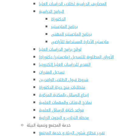
المصاريف الدراسية لطلاب الدراسات العليا
البرامج الدراسية
الدكتوراة
برنامج الماجستير
برنامج الماجستير المهنى
ماجستير الأدارة المستدامة للأراضى
لوائح برامج الدراسات العليا
(الأوراق المطلوبة للتسجيل (ماجستير/ دكتوراه
التقدم للدراسات العليا إلكترونيا
تسجيل المقررات
شروط قبول الطلاب الوافديين
متطلبات منح درجة الدكتوراة
إيداع الرسائل بالمكتبة المركزية
نماذج البعثات والمهمات العلمية
قواعد كتابة الرسائل العلمية
محطة التجارب و البحوث الزراعية
خدمة المجتمع وتنمية البيئة
تقرير قطاع شئون البيئة و خدمة المجتمع