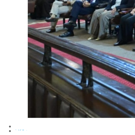
الإنتاج الحيواني
بساتين الزينة
بساتين الفاكهة
الحشرات الإقتصادية والمبيدات
الحيوان والنيماتولوجيا الزراعية
الخضر
الصناعات الغذائية
الكيميـــاء الحيوية
النبات الزراعى
المحاصيل
الميكروبيولوجيا الزراعية
الهندسة الزراعية
الوراثة
البرامج التعليمية
برامج اللغة العربية
برامج اللغة الانجليزية
التعليم المفتوح
عن الكلية