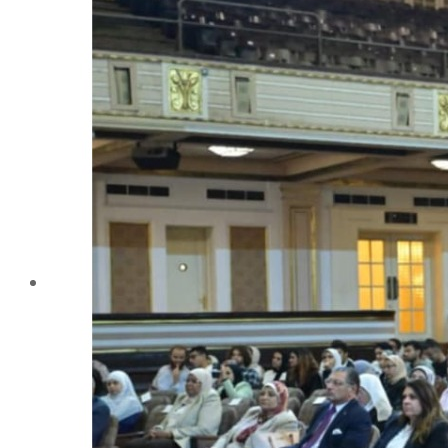
تليفونات تهمك
الجوائز والمراكز خلال العام الجامعى 2019-2020
الأنشطة الطلابية
2016-2017
2017-2018
2019-2020
2020-2021
الخريجون
ملتقى الخريجين
خريجى الكلية
المستندات المطلوبة لاستخراج شهادات التخرج
الحياة الأكاديمية
الأقسام العلمية
الإجتماع الريفي والإرشاد الزراعي
الأراضى
الإقتصاد الزراعى
الألـــبان
أمراض النبات