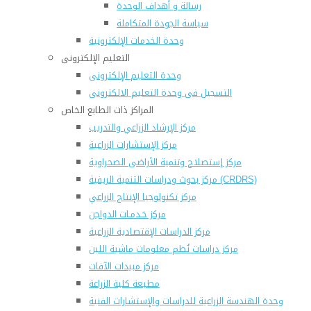
رسالة و أهداف الوحدة
سياسة الجودة المتكاملة
وحدة الخدمات الإلكترونية
التعليم الإلكترونى
وحدة التعليم الإلكترونى
التسجيل فى وحدة التعليم الالكترونى
المراكز ذات الطابع الخاص
مركز الإرشاد الزراعي والتدريب
مركز الإستشارات الزراعية
مركز إستصلاح وتنمية الأراضى الصحراوية
مركز بحوث ودراسات التنمية الريفية (CRDRS)
مركز تكنولوجيا الإنتاج الزراعي
مركز خـدمـات الدواجن
مركز الدراسات الإقتصادية الزراعية
مركز دراسات نُظم معلومات ماشية اللبن
مركز مبيدات الآفات
مطبعة كلية الزراعة
وحدة الهندسة الزراعية للدراسات والإستشارات الفنية