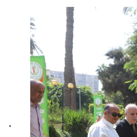
شهادة الاعتماد من الهيئة القومية لضمان جودة التعليم و
الاعتماد
الإدارة
كلمة عميد الكلية
مجلس الكلية
رؤساء الأقسام العلمية
الهيكل التنظيمى
نبذة تاريخية
تاريخ الكلية
الإدارة الحالية
الخطة الإستراتجية و التنفيذية
ميثاق الأخلاقيات
بحوث فى حقوق الملكية الفكرية
إستراتجية التعليم والتعلم
البريد الإلكترونى لإدارات و مراكز الكلية
خريطة الكلية
الرئيسيه