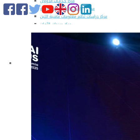
مركز خـدمـات الدواجن
مركز الدراسات الإقتصادية الزراعية
مركز دراسات نُظم معلومات ماشية اللبن
مركز مبيدات الآفات
مطبعة كلية الزراعة
وحدة الهندسة الزراعية للدراسات والإستشارات الفنية
الورش الإنتاجية
التسجيل في دورات مركز الحاسب الآلي بالكلية
القطاعات
التعليم والطلاب
عن قطاع التعليم والطلاب
مهام القطاع
تقرير قطاع شئون التعليم والطلاب
المصروفات الدراسية المقررة للطلاب المستجدين
مواعيد تقديم الطلاب المستجدين العام الجامعى
2019/2020
شروط قبول الطلاب الوافديين
الإرشاد الأكاديمى