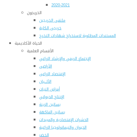
2020-2021
الخريجون
ملتقى الخريجين
خريجى الكلية
المستندات المطلوبة لاستخراج شهادات التخرج
الحياة الأكاديمية
الأقسام العلمية
الإجتماع الريفي والإرشاد الزراعي
الأراضى
الإقتصاد الزراعى
الألـــبان
أمراض النبات
الإنتاج الحيواني
بساتين الزينة
بساتين الفاكهة
الحشرات الإقتصادية والمبيدات
الحيوان والنيماتولوجيا الزراعية
الخضر