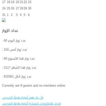
17
18
19
20
21
22
23
24
25
26
27
28
29
30
31
1
2
3
4
5
6
عداد الزوار
: عدد زوار اليوم
60
: عدد زوار أمس
216
: عدد زوار هذا الأسبوع
60
: عدد زوار هذا الشهر
2117
: عدد زوار الكل
810361
Currently are 9 guests and no members online
كل ما يهم أعضاء هيئة التدريس
البريد الالكترونى للسادة أعضاء هيئة التدريس