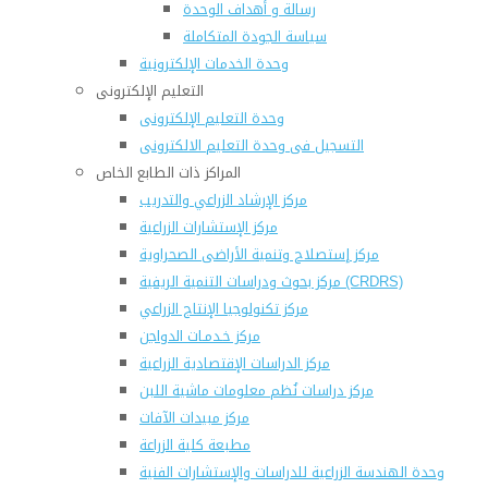
رسالة و أهداف الوحدة
سياسة الجودة المتكاملة
وحدة الخدمات الإلكترونية
التعليم الإلكترونى
وحدة التعليم الإلكترونى
التسجيل فى وحدة التعليم الالكترونى
المراكز ذات الطابع الخاص
مركز الإرشاد الزراعي والتدريب
مركز الإستشارات الزراعية
مركز إستصلاح وتنمية الأراضى الصحراوية
مركز بحوث ودراسات التنمية الريفية (CRDRS)
مركز تكنولوجيا الإنتاج الزراعي
مركز خـدمـات الدواجن
مركز الدراسات الإقتصادية الزراعية
مركز دراسات نُظم معلومات ماشية اللبن
مركز مبيدات الآفات
مطبعة كلية الزراعة
وحدة الهندسة الزراعية للدراسات والإستشارات الفنية