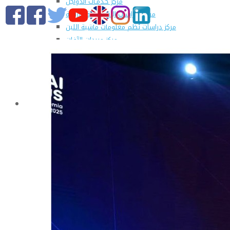
مركز خـدمـات الدواجن
مركز الدراسات الإقتصادية الزراعية
مركز دراسات نُظم معلومات ماشية اللبن
مركز مبيدات الآفات
مطبعة كلية الزراعة
وحدة الهندسة الزراعية للدراسات والإستشارات الفنية
الورش الإنتاجية
التسجيل في دورات مركز الحاسب الآلي بالكلية
القطاعات
التعليم والطلاب
عن قطاع التعليم والطلاب
مهام القطاع
تقرير قطاع شئون التعليم والطلاب
المصروفات الدراسية المقررة للطلاب المستجدين
مواعيد تقديم الطلاب المستجدين العام الجامعى
2019/2020
شروط قبول الطلاب الوافديين
الإرشاد الأكاديمى