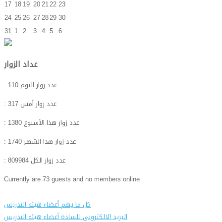
17
18
19
20
21
22
23
24
25
26
27
28
29
30
31
1
2
3
4
5
6
عداد الزوار
: عدد زوار اليوم
110
: عدد زوار أمس
317
: عدد زوار هذا الأسبوع
1380
: عدد زوار هذا الشهر
1740
: عدد زوار الكل
809984
Currently are 73 guests and no members online
كل ما يهم أعضاء هيئة التدريس
البريد الالكترونى للسادة أعضاء هيئة التدريس