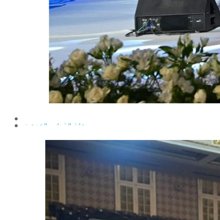
إيداع الرسائل بالمكتبة المركزية
نماذج البعثات والمهمات العلمية
قواعد كتابة الرسائل العلمية
محطة التجارب و البحوث الزراعية
خدمة المجتمع وتنمية البيئة
تقرير قطاع شئون البيئة و خدمة المجتمع
عن قطاع خدمة المجتمع وتنمية البيئة
الخطة السنوية للقطاع
وحدة الأزمات والكوارث
أنشطة قطاع شئون البيئة و خدمة المجتمع
رعاية الشباب والخريجون
رعاية الشباب
إدارة رعاية الشباب
الخدمات التى تقدمها الإدارة
كيفية مشاركة الطالب فى النشاط
لجان الإتحاد
مجلس إتحاد الطلاب
مستشارى لجان الإتحاد