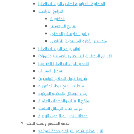
المصاريف الدراسية لطلاب الدراسات العليا
البرامج الدراسية
الدكتوراة
برنامج الماجستير
برنامج الماجستير المهنى
ماجستير الأدارة المستدامة للأراضى
لوائح برامج الدراسات العليا
(الأوراق المطلوبة للتسجيل (ماجستير/ دكتوراه
التقدم للدراسات العليا إلكترونيا
تسجيل المقررات
شروط قبول الطلاب الوافديين
متطلبات منح درجة الدكتوراة
إيداع الرسائل بالمكتبة المركزية
نماذج البعثات والمهمات العلمية
قواعد كتابة الرسائل العلمية
محطة التجارب و البحوث الزراعية
خدمة المجتمع وتنمية البيئة
تقرير قطاع شئون البيئة و خدمة المجتمع