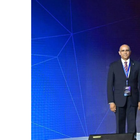
للحصول على البريد الالكترونى للطالب
التدريب الميداني
نادى الطلاب المتفوقين
الدراسات العليا والبحوث والعلاقات الثقافية
عن قطاع الدراسات العليا والبحوث
إدارة العلاقات الثقافية
المصاريف الدراسية لطلاب الدراسات العليا
البرامج الدراسية
الدكتوراة
برنامج الماجستير
برنامج الماجستير المهنى
ماجستير الأدارة المستدامة للأراضى
لوائح برامج الدراسات العليا
(الأوراق المطلوبة للتسجيل (ماجستير/ دكتوراه
التقدم للدراسات العليا إلكترونيا
تسجيل المقررات
شروط قبول الطلاب الوافديين
متطلبات منح درجة الدكتوراة