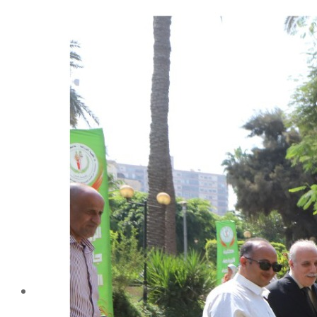
شهادة الاعتماد من الهيئة القومية لضمان جودة التعليم و
الاعتماد
الإدارة
كلمة عميد الكلية
مجلس الكلية
رؤساء الأقسام العلمية
الهيكل التنظيمى
نبذة تاريخية
تاريخ الكلية
الإدارة الحالية
الخطة الإستراتجية و التنفيذية
ميثاق الأخلاقيات
بحوث فى حقوق الملكية الفكرية
إستراتجية التعليم والتعلم
البريد الإلكترونى لإدارات و مراكز الكلية
خريطة الكلية
الرئيسيه