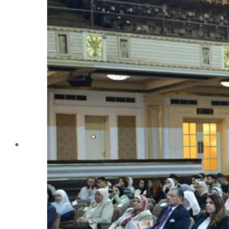
تليفونات تهمك
الجوائز والمراكز خلال العام الجامعى 2019-2020
الأنشطة الطلابية
2016-2017
2017-2018
2019-2020
2020-2021
الخريجون
ملتقى الخريجين
خريجى الكلية
المستندات المطلوبة لاستخراج شهادات التخرج
الحياة الأكاديمية
الأقسام العلمية
الإجتماع الريفي والإرشاد الزراعي
الأراضى
الإقتصاد الزراعى
الألـــبان
أمراض النبات