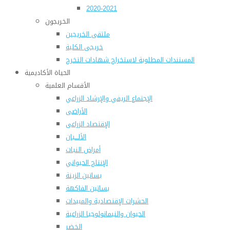
2020-2021
الخريجون
ملتقى الخريجين
خريجى الكلية
المستندات المطلوبة لاستخراج شهادات التخرج
الحياة الأكاديمية
الأقسام العلمية
الإجتماع الريفي والإرشاد الزراعي
الأراضى
الإقتصاد الزراعى
الألـــبان
أمراض النبات
الإنتاج الحيواني
بساتين الزينة
بساتين الفاكهة
الحشرات الإقتصادية والمبيدات
الحيوان والنيماتولوجيا الزراعية
الخضر