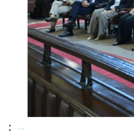
الإنتاج الحيواني
بساتين الزينة
بساتين الفاكهة
الحشرات الإقتصادية والمبيدات
الحيوان والنيماتولوجيا الزراعية
الخضر
الصناعات الغذائية
الكيميـــاء الحيوية
النبات الزراعى
المحاصيل
الميكروبيولوجيا الزراعية
الهندسة الزراعية
الوراثة
البرامج التعليمية
برامج اللغة العربية
برامج اللغة الانجليزية
التعليم المفتوح
عن الكلية