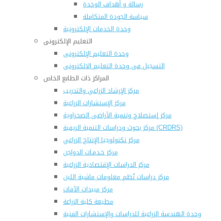
رسالة و أهداف الوحدة
سياسة الجودة المتكاملة
وحدة الخدمات الإلكترونية
التعليم الإلكترونى
وحدة التعليم الإلكترونى
التسجيل فى وحدة التعليم الالكترونى
المراكز ذات الطابع الخاص
مركز الإرشاد الزراعي والتدريب
مركز الإستشارات الزراعية
مركز إستصلاح وتنمية الأراضى الصحراوية
مركز بحوث ودراسات التنمية الريفية (CRDRS)
مركز تكنولوجيا الإنتاج الزراعي
مركز خـدمـات الدواجن
مركز الدراسات الإقتصادية الزراعية
مركز دراسات نُظم معلومات ماشية اللبن
مركز مبيدات الآفات
مطبعة كلية الزراعة
وحدة الهندسة الزراعية للدراسات والإستشارات الفنية