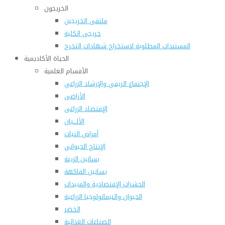
الخريجون
ملتقى الخريجين
خريجى الكلية
المستندات المطلوبة لاستخراج شهادات التخرج
الحياة الأكاديمية
الأقسام العلمية
الإجتماع الريفي والإرشاد الزراعي
الأراضى
الإقتصاد الزراعى
الألـــبان
أمراض النبات
الإنتاج الحيواني
بساتين الزينة
بساتين الفاكهة
الحشرات الإقتصادية والمبيدات
الحيوان والنيماتولوجيا الزراعية
الخضر
الصناعات الغذائية