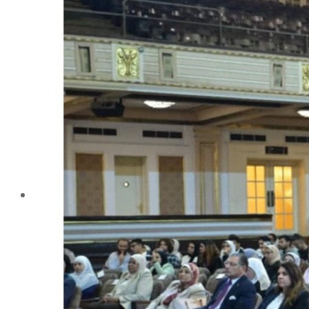
تليفونات تهمك
الجوائز والمراكز خلال العام الجامعى 2019-2020
الأنشطة الطلابية
2016-2017
2017-2018
2019-2020
2020-2021
الخريجون
ملتقى الخريجين
خريجى الكلية
المستندات المطلوبة لاستخراج شهادات التخرج
الحياة الأكاديمية
الأقسام العلمية
الإجتماع الريفي والإرشاد الزراعي
الأراضى
الإقتصاد الزراعى
الألـــبان
أمراض النبات