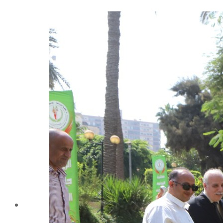
شهادة الاعتماد من الهيئة القومية لضمان جودة التعليم و
الاعتماد
الإدارة
كلمة عميد الكلية
مجلس الكلية
رؤساء الأقسام العلمية
الهيكل التنظيمى
نبذة تاريخية
تاريخ الكلية
الإدارة الحالية
الخطة الإستراتجية و التنفيذية
ميثاق الأخلاقيات
بحوث فى حقوق الملكية الفكرية
إستراتجية التعليم والتعلم
البريد الإلكترونى لإدارات و مراكز الكلية
خريطة الكلية
الرئيسيه