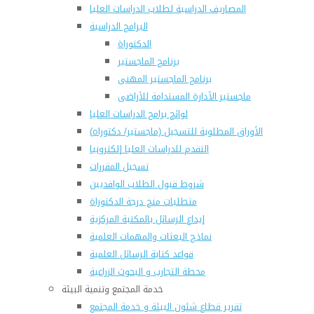
المصاريف الدراسية لطلاب الدراسات العليا
البرامج الدراسية
الدكتوراة
برنامج الماجستير
برنامج الماجستير المهنى
ماجستير الأدارة المستدامة للأراضى
لوائح برامج الدراسات العليا
(الأوراق المطلوبة للتسجيل (ماجستير/ دكتوراه
التقدم للدراسات العليا إلكترونيا
تسجيل المقررات
شروط قبول الطلاب الوافديين
متطلبات منح درجة الدكتوراة
إيداع الرسائل بالمكتبة المركزية
نماذج البعثات والمهمات العلمية
قواعد كتابة الرسائل العلمية
محطة التجارب و البحوث الزراعية
خدمة المجتمع وتنمية البيئة
تقرير قطاع شئون البيئة و خدمة المجتمع