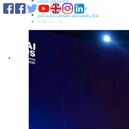
مركز خـدمـات الدواجن
مركز الدراسات الإقتصادية الزراعية
مركز دراسات نُظم معلومات ماشية اللبن
مركز مبيدات الآفات
مطبعة كلية الزراعة
وحدة الهندسة الزراعية للدراسات والإستشارات الفنية
الورش الإنتاجية
التسجيل في دورات مركز الحاسب الآلي بالكلية
القطاعات
التعليم والطلاب
عن قطاع التعليم والطلاب
مهام القطاع
تقرير قطاع شئون التعليم والطلاب
المصروفات الدراسية المقررة للطلاب المستجدين
مواعيد تقديم الطلاب المستجدين العام الجامعى
2019/2020
شروط قبول الطلاب الوافديين
الإرشاد الأكاديمى