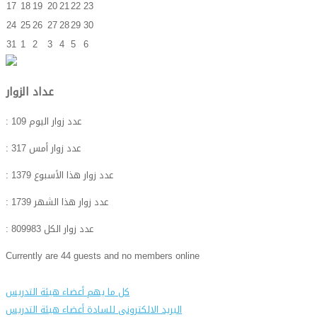
17
18
19
20
21
22
23
24
25
26
27
28
29
30
31
1
2
3
4
5
6
عداد الزوار
: عدد زوار اليوم
109
: عدد زوار أمس
317
: عدد زوار هذا الأسبوع
1379
: عدد زوار هذا الشهر
1739
: عدد زوار الكل
809983
Currently are 44 guests and no members online
كل ما يهم أعضاء هيئة التدريس
البريد الالكترونى للسادة أعضاء هيئة التدريس