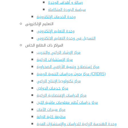
رسالة و أهداف الوحدة
سياسة الجودة المتكاملة
وحدة الخدمات الإلكترونية
التعليم الإلكترونى
وحدة التعليم الإلكترونى
التسجيل فى وحدة التعليم الالكترونى
المراكز ذات الطابع الخاص
مركز الإرشاد الزراعي والتدريب
مركز الإستشارات الزراعية
مركز إستصلاح وتنمية الأراضى الصحراوية
مركز بحوث ودراسات التنمية الريفية (CRDRS)
مركز تكنولوجيا الإنتاج الزراعي
مركز خـدمـات الدواجن
مركز الدراسات الإقتصادية الزراعية
مركز دراسات نُظم معلومات ماشية اللبن
مركز مبيدات الآفات
مطبعة كلية الزراعة
وحدة الهندسة الزراعية للدراسات والإستشارات الفنية