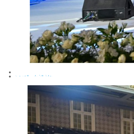
إيداع الرسائل بالمكتبة المركزية
نماذج البعثات والمهمات العلمية
قواعد كتابة الرسائل العلمية
محطة التجارب و البحوث الزراعية
خدمة المجتمع وتنمية البيئة
تقرير قطاع شئون البيئة و خدمة المجتمع
عن قطاع خدمة المجتمع وتنمية البيئة
الخطة السنوية للقطاع
وحدة الأزمات والكوارث
أنشطة قطاع شئون البيئة و خدمة المجتمع
رعاية الشباب والخريجون
رعاية الشباب
إدارة رعاية الشباب
الخدمات التى تقدمها الإدارة
كيفية مشاركة الطالب فى النشاط
لجان الإتحاد
مجلس إتحاد الطلاب
مستشارى لجان الإتحاد