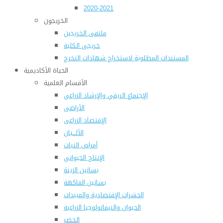
2020-2021
الخريجون
ملتقى الخريجين
خريجى الكلية
المستندات المطلوبة لاستخراج شهادات التخرج
الحياة الأكاديمية
الأقسام العلمية
الإجتماع الريفي والإرشاد الزراعي
الأراضى
الإقتصاد الزراعى
الألـــبان
أمراض النبات
الإنتاج الحيواني
بساتين الزينة
بساتين الفاكهة
الحشرات الإقتصادية والمبيدات
الحيوان والنيماتولوجيا الزراعية
الخضر