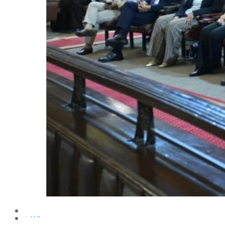
الإنتاج الحيواني
بساتين الزينة
بساتين الفاكهة
الحشرات الإقتصادية والمبيدات
الحيوان والنيماتولوجيا الزراعية
الخضر
الصناعات الغذائية
الكيميـــاء الحيوية
النبات الزراعى
المحاصيل
الميكروبيولوجيا الزراعية
الهندسة الزراعية
الوراثة
البرامج التعليمية
برامج اللغة العربية
برامج اللغة الانجليزية
التعليم المفتوح
عن الكلية