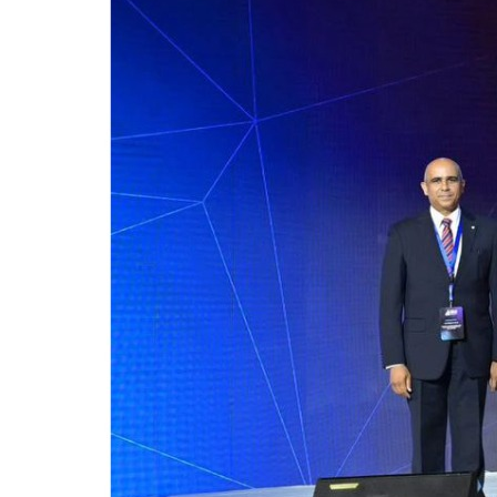
للحصول على البريد الالكترونى للطالب
التدريب الميداني
نادى الطلاب المتفوقين
الدراسات العليا والبحوث والعلاقات الثقافية
عن قطاع الدراسات العليا والبحوث
إدارة العلاقات الثقافية
المصاريف الدراسية لطلاب الدراسات العليا
البرامج الدراسية
الدكتوراة
برنامج الماجستير
برنامج الماجستير المهنى
ماجستير الأدارة المستدامة للأراضى
لوائح برامج الدراسات العليا
(الأوراق المطلوبة للتسجيل (ماجستير/ دكتوراه
التقدم للدراسات العليا إلكترونيا
تسجيل المقررات
شروط قبول الطلاب الوافديين
متطلبات منح درجة الدكتوراة