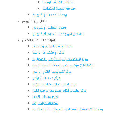
رسالة و أهداف الوحدة
سياسة الجودة المتكاملة
وحدة الخدمات الإلكترونية
التعليم الإلكترونى
وحدة التعليم الإلكترونى
التسجيل فى وحدة التعليم الالكترونى
المراكز ذات الطابع الخاص
مركز الإرشاد الزراعي والتدريب
مركز الإستشارات الزراعية
مركز إستصلاح وتنمية الأراضى الصحراوية
مركز بحوث ودراسات التنمية الريفية (CRDRS)
مركز تكنولوجيا الإنتاج الزراعي
مركز خـدمـات الدواجن
مركز الدراسات الإقتصادية الزراعية
مركز دراسات نُظم معلومات ماشية اللبن
مركز مبيدات الآفات
مطبعة كلية الزراعة
وحدة الهندسة الزراعية للدراسات والإستشارات الفنية