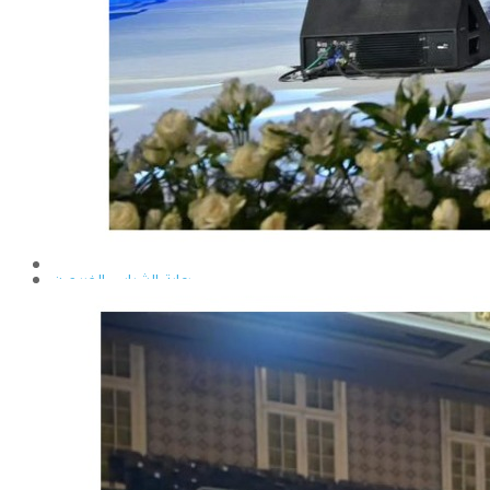
إيداع الرسائل بالمكتبة المركزية
نماذج البعثات والمهمات العلمية
قواعد كتابة الرسائل العلمية
محطة التجارب و البحوث الزراعية
خدمة المجتمع وتنمية البيئة
تقرير قطاع شئون البيئة و خدمة المجتمع
عن قطاع خدمة المجتمع وتنمية البيئة
الخطة السنوية للقطاع
وحدة الأزمات والكوارث
أنشطة قطاع شئون البيئة و خدمة المجتمع
رعاية الشباب والخريجون
رعاية الشباب
إدارة رعاية الشباب
الخدمات التى تقدمها الإدارة
كيفية مشاركة الطالب فى النشاط
لجان الإتحاد
مجلس إتحاد الطلاب
مستشارى لجان الإتحاد