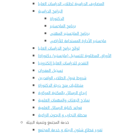
المصاريف الدراسية لطلاب الدراسات العليا
البرامج الدراسية
الدكتوراة
برنامج الماجستير
برنامج الماجستير المهنى
ماجستير الأدارة المستدامة للأراضى
لوائح برامج الدراسات العليا
(الأوراق المطلوبة للتسجيل (ماجستير/ دكتوراه
التقدم للدراسات العليا إلكترونيا
تسجيل المقررات
شروط قبول الطلاب الوافديين
متطلبات منح درجة الدكتوراة
إيداع الرسائل بالمكتبة المركزية
نماذج البعثات والمهمات العلمية
قواعد كتابة الرسائل العلمية
محطة التجارب و البحوث الزراعية
خدمة المجتمع وتنمية البيئة
تقرير قطاع شئون البيئة و خدمة المجتمع