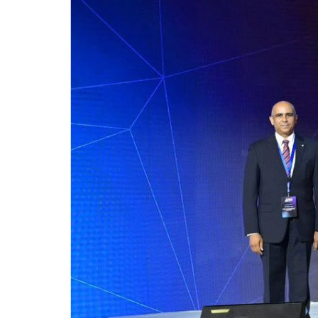
للحصول على البريد الالكترونى للطالب
التدريب الميداني
نادى الطلاب المتفوقين
الدراسات العليا والبحوث والعلاقات الثقافية
عن قطاع الدراسات العليا والبحوث
إدارة العلاقات الثقافية
المصاريف الدراسية لطلاب الدراسات العليا
البرامج الدراسية
الدكتوراة
برنامج الماجستير
برنامج الماجستير المهنى
ماجستير الأدارة المستدامة للأراضى
لوائح برامج الدراسات العليا
(الأوراق المطلوبة للتسجيل (ماجستير/ دكتوراه
التقدم للدراسات العليا إلكترونيا
تسجيل المقررات
شروط قبول الطلاب الوافديين
متطلبات منح درجة الدكتوراة