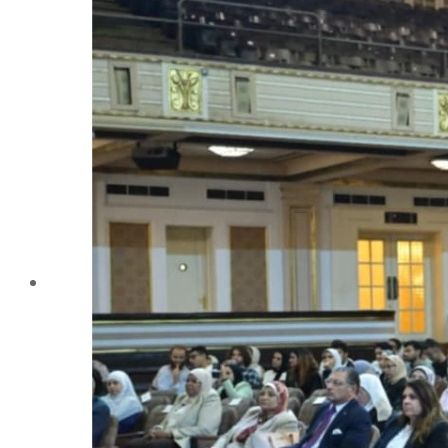
تليفونات تهمك
الجوائز والمراكز خلال العام الجامعى 2019-2020
الأنشطة الطلابية
2016-2017
2017-2018
2019-2020
2020-2021
الخريجون
ملتقى الخريجين
خريجى الكلية
المستندات المطلوبة لاستخراج شهادات التخرج
الحياة الأكاديمية
الأقسام العلمية
الإجتماع الريفي والإرشاد الزراعي
الأراضى
الإقتصاد الزراعى
الألـــبان
أمراض النبات