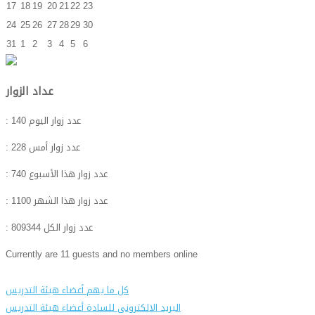
17
18
19
20
21
22
23
24
25
26
27
28
29
30
31
1
2
3
4
5
6
عداد الزوار
: عدد زوار اليوم
140
: عدد زوار أمس
228
: عدد زوار هذا الأسبوع
740
: عدد زوار هذا الشهر
1100
: عدد زوار الكل
809344
Currently are 11 guests and no members online
كل ما يهم أعضاء هيئة التدريس
البريد الالكترونى للسادة أعضاء هيئة التدريس