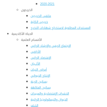
2020-2021
الخريجون
ملتقى الخريجين
خريجى الكلية
المستندات المطلوبة لاستخراج شهادات التخرج
الحياة الأكاديمية
الأقسام العلمية
الإجتماع الريفي والإرشاد الزراعي
الأراضى
الإقتصاد الزراعى
الألـــبان
أمراض النبات
الإنتاج الحيواني
بساتين الزينة
بساتين الفاكهة
الحشرات الإقتصادية والمبيدات
الحيوان والنيماتولوجيا الزراعية
الخضر