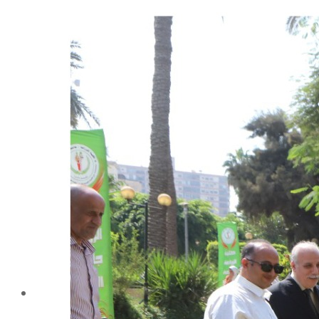
شهادة الاعتماد من الهيئة القومية لضمان جودة التعليم و
الاعتماد
الإدارة
كلمة عميد الكلية
مجلس الكلية
رؤساء الأقسام العلمية
الهيكل التنظيمى
نبذة تاريخية
تاريخ الكلية
الإدارة الحالية
الخطة الإستراتجية و التنفيذية
ميثاق الأخلاقيات
بحوث فى حقوق الملكية الفكرية
إستراتجية التعليم والتعلم
البريد الإلكترونى لإدارات و مراكز الكلية
خريطة الكلية
الرئيسيه