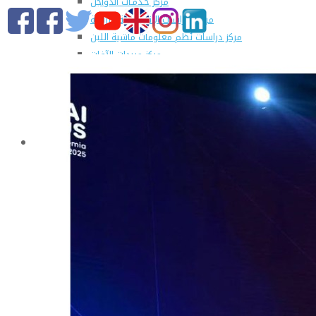
مركز خـدمـات الدواجن
مركز الدراسات الإقتصادية الزراعية
مركز دراسات نُظم معلومات ماشية اللبن
مركز مبيدات الآفات
مطبعة كلية الزراعة
وحدة الهندسة الزراعية للدراسات والإستشارات الفنية
الورش الإنتاجية
التسجيل في دورات مركز الحاسب الآلي بالكلية
القطاعات
التعليم والطلاب
عن قطاع التعليم والطلاب
مهام القطاع
تقرير قطاع شئون التعليم والطلاب
المصروفات الدراسية المقررة للطلاب المستجدين
مواعيد تقديم الطلاب المستجدين العام الجامعى
2019/2020
شروط قبول الطلاب الوافديين
الإرشاد الأكاديمى