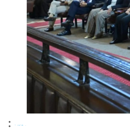
الإنتاج الحيواني
بساتين الزينة
بساتين الفاكهة
الحشرات الإقتصادية والمبيدات
الحيوان والنيماتولوجيا الزراعية
الخضر
الصناعات الغذائية
الكيميـــاء الحيوية
النبات الزراعى
المحاصيل
الميكروبيولوجيا الزراعية
الهندسة الزراعية
الوراثة
البرامج التعليمية
برامج اللغة العربية
برامج اللغة الانجليزية
التعليم المفتوح
عن الكلية