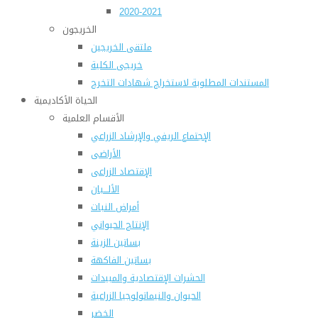
2020-2021
الخريجون
ملتقى الخريجين
خريجى الكلية
المستندات المطلوبة لاستخراج شهادات التخرج
الحياة الأكاديمية
الأقسام العلمية
الإجتماع الريفي والإرشاد الزراعي
الأراضى
الإقتصاد الزراعى
الألـــبان
أمراض النبات
الإنتاج الحيواني
بساتين الزينة
بساتين الفاكهة
الحشرات الإقتصادية والمبيدات
الحيوان والنيماتولوجيا الزراعية
الخضر