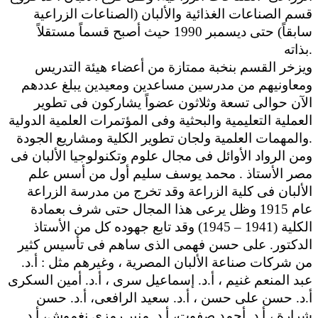
قسم الصناعات الغذائية والألبان (الصناعات الزراعية
سابقاً) حتى ديسمبر 1990 حيث أصبح قسماً مستقلاً
بذاته.
ويزخر القسم بنخبة ممتازة من أعضاء هيئة التدريس
ومعاونيهم من مدرسين مساعدين ومعيدين يبلغ عددهم
الآن حوالى تسعة وثلاثون عضواً يشاركون فى تطوير
العملية التعليمية والبحثية وفى المؤتمرات العلمية الدولية
والمهمات العلمية ولجان تطوير الكلية ومشاريع الجودة.
ومن الرواد الأوائل فى مجال علوم وتكنولوجيا الألبان فى
مصر الأستاذ . محمد يوسف سليم أول من أسس علم
الألبان فى كلية الزراعة وقد تخرج من مدرسة الزراعة
عام 1915 وظل يرعى هذا المجال حتى شرف بعمادة
الكلية (1941 – 1945) وقد تابع جهوده كل من الأستاذ
الدكتور. على حسن فهمى الذى ساهم فى تأسيس كثير
من شركات صناعة الألبان المصرية ، وغيرهم مثل : أ.د.
عبد المنعم غنيم ، أ.د. إسماعيل سرى ، أ.د. أمين السكرى
أ.د. حسن على حسن ، أ.د. سعيد الرافعى، أ.د. حسن
شرارة ، أ.د. أحمد صفوت، أ.د. منير رمزى نغموش، أ.د.