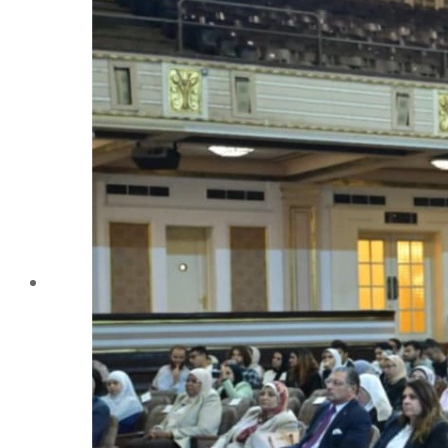
تليفونات تهمك
الجوائز والمراكز خلال العام الجامعى 2019-2020
الأنشطة الطلابية
2016-2017
2017-2018
2019-2020
2020-2021
الخريجون
ملتقى الخريجين
خريجى الكلية
المستندات المطلوبة لاستخراج شهادات التخرج
الحياة الأكاديمية
الأقسام العلمية
الإجتماع الريفي والإرشاد الزراعي
الأراضى
الإقتصاد الزراعى
الألـــبان
أمراض النبات