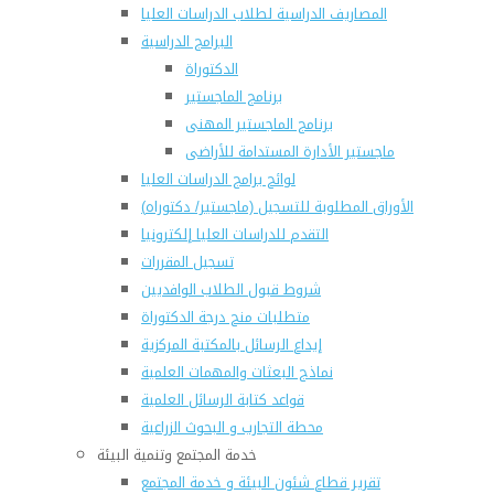
المصاريف الدراسية لطلاب الدراسات العليا
البرامج الدراسية
الدكتوراة
برنامج الماجستير
برنامج الماجستير المهنى
ماجستير الأدارة المستدامة للأراضى
لوائح برامج الدراسات العليا
(الأوراق المطلوبة للتسجيل (ماجستير/ دكتوراه
التقدم للدراسات العليا إلكترونيا
تسجيل المقررات
شروط قبول الطلاب الوافديين
متطلبات منح درجة الدكتوراة
إيداع الرسائل بالمكتبة المركزية
نماذج البعثات والمهمات العلمية
قواعد كتابة الرسائل العلمية
محطة التجارب و البحوث الزراعية
خدمة المجتمع وتنمية البيئة
تقرير قطاع شئون البيئة و خدمة المجتمع