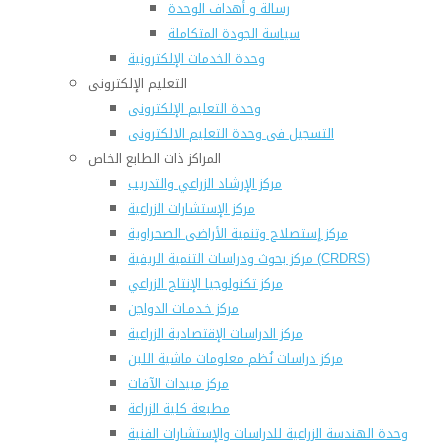
رسالة و أهداف الوحدة
سياسة الجودة المتكاملة
وحدة الخدمات الإلكترونية
التعليم الإلكترونى
وحدة التعليم الإلكترونى
التسجيل فى وحدة التعليم الالكترونى
المراكز ذات الطابع الخاص
مركز الإرشاد الزراعي والتدريب
مركز الإستشارات الزراعية
مركز إستصلاح وتنمية الأراضى الصحراوية
مركز بحوث ودراسات التنمية الريفية (CRDRS)
مركز تكنولوجيا الإنتاج الزراعي
مركز خـدمـات الدواجن
مركز الدراسات الإقتصادية الزراعية
مركز دراسات نُظم معلومات ماشية اللبن
مركز مبيدات الآفات
مطبعة كلية الزراعة
وحدة الهندسة الزراعية للدراسات والإستشارات الفنية