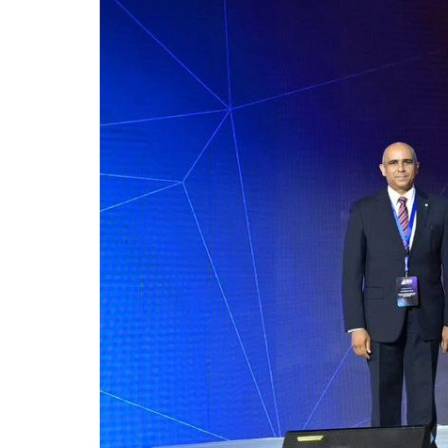
للحصول على البريد الالكترونى للطالب
التدريب الميداني
نادى الطلاب المتفوقين
الدراسات العليا والبحوث والعلاقات الثقافية
عن قطاع الدراسات العليا والبحوث
إدارة العلاقات الثقافية
المصاريف الدراسية لطلاب الدراسات العليا
البرامج الدراسية
الدكتوراة
برنامج الماجستير
برنامج الماجستير المهنى
ماجستير الأدارة المستدامة للأراضى
لوائح برامج الدراسات العليا
(الأوراق المطلوبة للتسجيل (ماجستير/ دكتوراه
التقدم للدراسات العليا إلكترونيا
تسجيل المقررات
شروط قبول الطلاب الوافديين
متطلبات منح درجة الدكتوراة