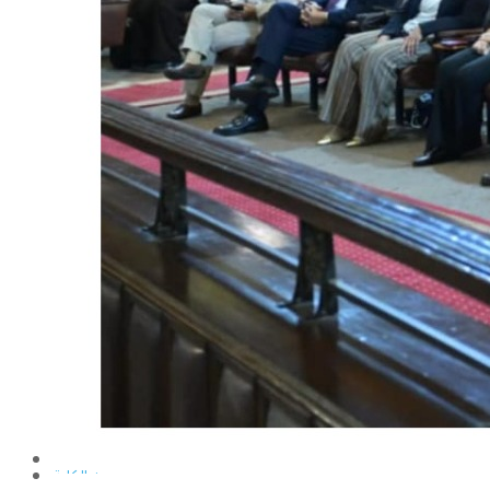
الإنتاج الحيواني
بساتين الزينة
بساتين الفاكهة
الحشرات الإقتصادية والمبيدات
الحيوان والنيماتولوجيا الزراعية
الخضر
الصناعات الغذائية
الكيميـــاء الحيوية
النبات الزراعى
المحاصيل
الميكروبيولوجيا الزراعية
الهندسة الزراعية
الوراثة
البرامج التعليمية
برامج اللغة العربية
برامج اللغة الانجليزية
التعليم المفتوح
عن الكلية