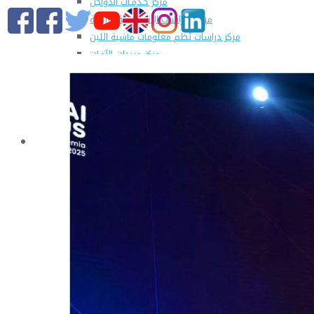
مركز خـدمـات الدواجن
مركز الدراسات الإقتصادية الزراعية
مركز دراسات نُظم معلومات ماشية اللبن
مركز مبيدات الآفات
مطبعة كلية الزراعة
وحدة الهندسة الزراعية للدراسات والإستشارات الفنية
الورش الإنتاجية
التسجيل في دورات مركز الحاسب الآلي بالكلية
القطاعات
التعليم والطلاب
عن قطاع التعليم والطلاب
مهام القطاع
تقرير قطاع شئون التعليم والطلاب
المصروفات الدراسية المقررة للطلاب المستجدين
مواعيد تقديم الطلاب المستجدين العام الجامعى
2019/2020
شروط قبول الطلاب الوافديين
الإرشاد الأكاديمى