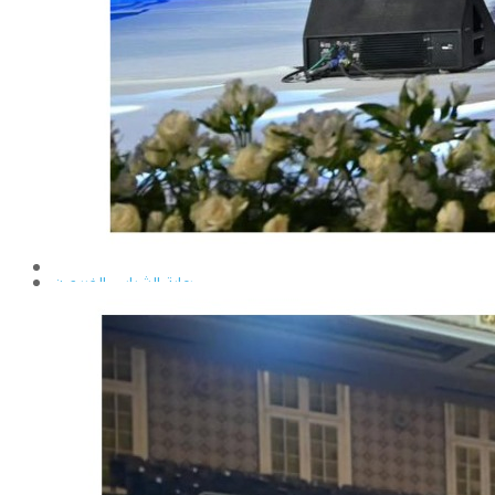
إيداع الرسائل بالمكتبة المركزية
نماذج البعثات والمهمات العلمية
قواعد كتابة الرسائل العلمية
محطة التجارب و البحوث الزراعية
خدمة المجتمع وتنمية البيئة
تقرير قطاع شئون البيئة و خدمة المجتمع
عن قطاع خدمة المجتمع وتنمية البيئة
الخطة السنوية للقطاع
وحدة الأزمات والكوارث
أنشطة قطاع شئون البيئة و خدمة المجتمع
رعاية الشباب والخريجون
رعاية الشباب
إدارة رعاية الشباب
الخدمات التى تقدمها الإدارة
كيفية مشاركة الطالب فى النشاط
لجان الإتحاد
مجلس إتحاد الطلاب
مستشارى لجان الإتحاد