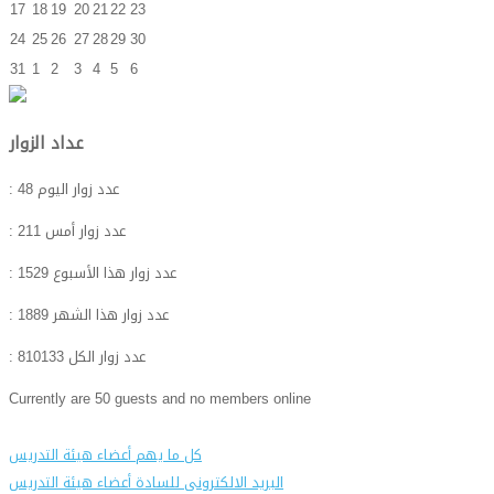
17
18
19
20
21
22
23
24
25
26
27
28
29
30
31
1
2
3
4
5
6
عداد الزوار
: عدد زوار اليوم
48
: عدد زوار أمس
211
: عدد زوار هذا الأسبوع
1529
: عدد زوار هذا الشهر
1889
: عدد زوار الكل
810133
Currently are 50 guests and no members online
كل ما يهم أعضاء هيئة التدريس
البريد الالكترونى للسادة أعضاء هيئة التدريس