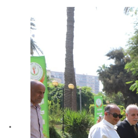
شهادة الاعتماد من الهيئة القومية لضمان جودة التعليم و
الاعتماد
الإدارة
كلمة عميد الكلية
مجلس الكلية
رؤساء الأقسام العلمية
الهيكل التنظيمى
نبذة تاريخية
تاريخ الكلية
الإدارة الحالية
الخطة الإستراتجية و التنفيذية
ميثاق الأخلاقيات
بحوث فى حقوق الملكية الفكرية
إستراتجية التعليم والتعلم
البريد الإلكترونى لإدارات و مراكز الكلية
خريطة الكلية
الرئيسيه