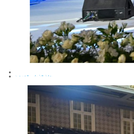
إيداع الرسائل بالمكتبة المركزية
نماذج البعثات والمهمات العلمية
قواعد كتابة الرسائل العلمية
محطة التجارب و البحوث الزراعية
خدمة المجتمع وتنمية البيئة
تقرير قطاع شئون البيئة و خدمة المجتمع
عن قطاع خدمة المجتمع وتنمية البيئة
الخطة السنوية للقطاع
وحدة الأزمات والكوارث
أنشطة قطاع شئون البيئة و خدمة المجتمع
رعاية الشباب والخريجون
رعاية الشباب
إدارة رعاية الشباب
الخدمات التى تقدمها الإدارة
كيفية مشاركة الطالب فى النشاط
لجان الإتحاد
مجلس إتحاد الطلاب
مستشارى لجان الإتحاد