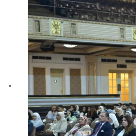
تليفونات تهمك
الجوائز والمراكز خلال العام الجامعى 2019-2020
الأنشطة الطلابية
2016-2017
2017-2018
2019-2020
2020-2021
الخريجون
ملتقى الخريجين
خريجى الكلية
المستندات المطلوبة لاستخراج شهادات التخرج
الحياة الأكاديمية
الأقسام العلمية
الإجتماع الريفي والإرشاد الزراعي
الأراضى
الإقتصاد الزراعى
الألـــبان
أمراض النبات