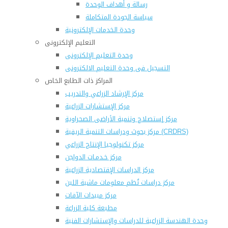
رسالة و أهداف الوحدة
سياسة الجودة المتكاملة
وحدة الخدمات الإلكترونية
التعليم الإلكترونى
وحدة التعليم الإلكترونى
التسجيل فى وحدة التعليم الالكترونى
المراكز ذات الطابع الخاص
مركز الإرشاد الزراعي والتدريب
مركز الإستشارات الزراعية
مركز إستصلاح وتنمية الأراضى الصحراوية
مركز بحوث ودراسات التنمية الريفية (CRDRS)
مركز تكنولوجيا الإنتاج الزراعي
مركز خـدمـات الدواجن
مركز الدراسات الإقتصادية الزراعية
مركز دراسات نُظم معلومات ماشية اللبن
مركز مبيدات الآفات
مطبعة كلية الزراعة
وحدة الهندسة الزراعية للدراسات والإستشارات الفنية