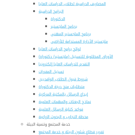
المصاريف الدراسية لطلاب الدراسات العليا
البرامج الدراسية
الدكتوراة
برنامج الماجستير
برنامج الماجستير المهنى
ماجستير الأدارة المستدامة للأراضى
لوائح برامج الدراسات العليا
(الأوراق المطلوبة للتسجيل (ماجستير/ دكتوراه
التقدم للدراسات العليا إلكترونيا
تسجيل المقررات
شروط قبول الطلاب الوافديين
متطلبات منح درجة الدكتوراة
إيداع الرسائل بالمكتبة المركزية
نماذج البعثات والمهمات العلمية
قواعد كتابة الرسائل العلمية
محطة التجارب و البحوث الزراعية
خدمة المجتمع وتنمية البيئة
تقرير قطاع شئون البيئة و خدمة المجتمع