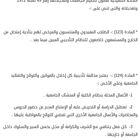
اللائحة التنفيذية لقانون تنظيم الجامعات وتعديلاتها رقم 49 لسنة 1972
وتعديلاته والتى تنص على :-
* المادة (
123
) :-
الطلاب المقيدون والمنتسبون والمرخص لهم بتأدية إمتحان من
الخارج والمستمعون خاضعون للنظام التأديبي المبين فيما بعد .
* المادة (
124
) :-
يعتبر مخالفة تأديبية كل إخلال بالقوانين واللوائح والتقاليد
الجامعية وعلي الأخص :-
1- الأعمال المخلة بنظام الكلية أو المنشآت الجامعية .
2- تعطيل الدراسة أو التحريض عليه أو الإمتناع المدبر عن حضور الدروس
والمحاضرات والأعمال الجامعية الأخري التي تقضي اللوائح بالمواظبة عليها .
3- كـل فعل يتنافي مـع الشرف والكرامة أو مخـل بحسن السير والسلوك داخـل
الجامعة أو خارجها .