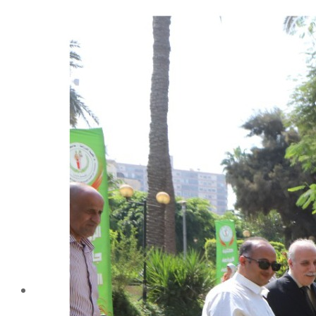
شهادة الاعتماد من الهيئة القومية لضمان جودة التعليم و
الاعتماد
الإدارة
كلمة عميد الكلية
مجلس الكلية
رؤساء الأقسام العلمية
الهيكل التنظيمى
نبذة تاريخية
تاريخ الكلية
الإدارة الحالية
الخطة الإستراتجية و التنفيذية
ميثاق الأخلاقيات
بحوث فى حقوق الملكية الفكرية
إستراتجية التعليم والتعلم
البريد الإلكترونى لإدارات و مراكز الكلية
خريطة الكلية
الرئيسيه