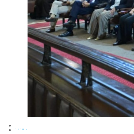
الإنتاج الحيواني
بساتين الزينة
بساتين الفاكهة
الحشرات الإقتصادية والمبيدات
الحيوان والنيماتولوجيا الزراعية
الخضر
الصناعات الغذائية
الكيميـــاء الحيوية
النبات الزراعى
المحاصيل
الميكروبيولوجيا الزراعية
الهندسة الزراعية
الوراثة
البرامج التعليمية
برامج اللغة العربية
برامج اللغة الانجليزية
التعليم المفتوح
عن الكلية