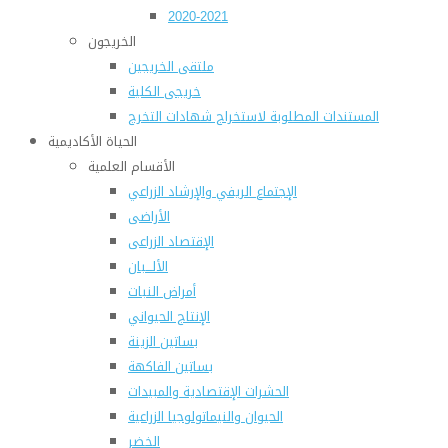
2020-2021
الخريجون
ملتقى الخريجين
خريجى الكلية
المستندات المطلوبة لاستخراج شهادات التخرج
الحياة الأكاديمية
الأقسام العلمية
الإجتماع الريفي والإرشاد الزراعي
الأراضى
الإقتصاد الزراعى
الألـــبان
أمراض النبات
الإنتاج الحيواني
بساتين الزينة
بساتين الفاكهة
الحشرات الإقتصادية والمبيدات
الحيوان والنيماتولوجيا الزراعية
الخضر