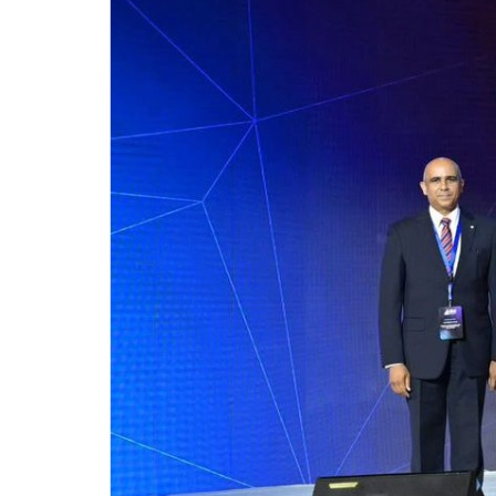
للحصول على البريد الالكترونى للطالب
التدريب الميداني
نادى الطلاب المتفوقين
الدراسات العليا والبحوث والعلاقات الثقافية
عن قطاع الدراسات العليا والبحوث
إدارة العلاقات الثقافية
المصاريف الدراسية لطلاب الدراسات العليا
البرامج الدراسية
الدكتوراة
برنامج الماجستير
برنامج الماجستير المهنى
ماجستير الأدارة المستدامة للأراضى
لوائح برامج الدراسات العليا
(الأوراق المطلوبة للتسجيل (ماجستير/ دكتوراه
التقدم للدراسات العليا إلكترونيا
تسجيل المقررات
شروط قبول الطلاب الوافديين
متطلبات منح درجة الدكتوراة