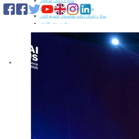
مركز خـدمـات الدواجن
مركز الدراسات الإقتصادية الزراعية
مركز دراسات نُظم معلومات ماشية اللبن
مركز مبيدات الآفات
مطبعة كلية الزراعة
وحدة الهندسة الزراعية للدراسات والإستشارات الفنية
الورش الإنتاجية
التسجيل في دورات مركز الحاسب الآلي بالكلية
القطاعات
التعليم والطلاب
عن قطاع التعليم والطلاب
مهام القطاع
تقرير قطاع شئون التعليم والطلاب
المصروفات الدراسية المقررة للطلاب المستجدين
مواعيد تقديم الطلاب المستجدين العام الجامعى
2019/2020
شروط قبول الطلاب الوافديين
الإرشاد الأكاديمى