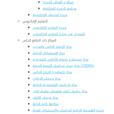
رسالة و أهداف الوحدة
سياسة الجودة المتكاملة
وحدة الخدمات الإلكترونية
التعليم الإلكترونى
وحدة التعليم الإلكترونى
التسجيل فى وحدة التعليم الالكترونى
المراكز ذات الطابع الخاص
مركز الإرشاد الزراعي والتدريب
مركز الإستشارات الزراعية
مركز إستصلاح وتنمية الأراضى الصحراوية
مركز بحوث ودراسات التنمية الريفية (CRDRS)
مركز تكنولوجيا الإنتاج الزراعي
مركز خـدمـات الدواجن
مركز الدراسات الإقتصادية الزراعية
مركز دراسات نُظم معلومات ماشية اللبن
مركز مبيدات الآفات
مطبعة كلية الزراعة
وحدة الهندسة الزراعية للدراسات والإستشارات الفنية