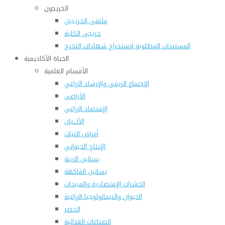
الخريجون
ملتقى الخريجين
خريجى الكلية
المستندات المطلوبة لاستخراج شهادات التخرج
الحياة الأكاديمية
الأقسام العلمية
الإجتماع الريفي والإرشاد الزراعي
الأراضى
الإقتصاد الزراعى
الألـــبان
أمراض النبات
الإنتاج الحيواني
بساتين الزينة
بساتين الفاكهة
الحشرات الإقتصادية والمبيدات
الحيوان والنيماتولوجيا الزراعية
الخضر
الصناعات الغذائية