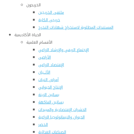
الخريجون
ملتقى الخريجين
خريجى الكلية
المستندات المطلوبة لاستخراج شهادات التخرج
الحياة الأكاديمية
الأقسام العلمية
الإجتماع الريفي والإرشاد الزراعي
الأراضى
الإقتصاد الزراعى
الألـــبان
أمراض النبات
الإنتاج الحيواني
بساتين الزينة
بساتين الفاكهة
الحشرات الإقتصادية والمبيدات
الحيوان والنيماتولوجيا الزراعية
الخضر
الصناعات الغذائية