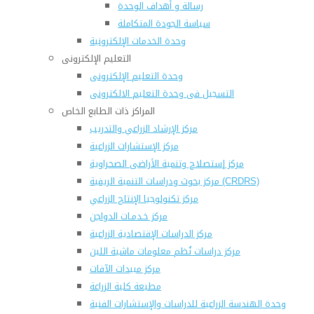
رسالة و أهداف الوحدة
سياسة الجودة المتكاملة
وحدة الخدمات الإلكترونية
التعليم الإلكترونى
وحدة التعليم الإلكترونى
التسجيل فى وحدة التعليم الالكترونى
المراكز ذات الطابع الخاص
مركز الإرشاد الزراعي والتدريب
مركز الإستشارات الزراعية
مركز إستصلاح وتنمية الأراضى الصحراوية
مركز بحوث ودراسات التنمية الريفية (CRDRS)
مركز تكنولوجيا الإنتاج الزراعي
مركز خـدمـات الدواجن
مركز الدراسات الإقتصادية الزراعية
مركز دراسات نُظم معلومات ماشية اللبن
مركز مبيدات الآفات
مطبعة كلية الزراعة
وحدة الهندسة الزراعية للدراسات والإستشارات الفنية