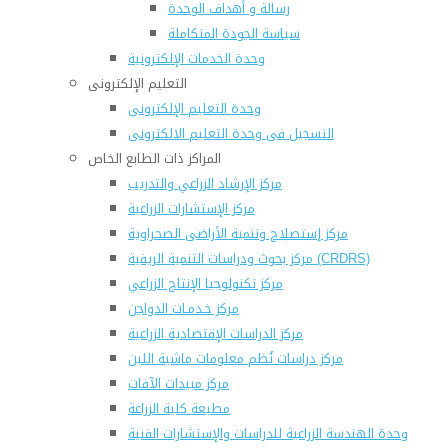
رسالة و أهداف الوحدة
سياسة الجودة المتكاملة
وحدة الخدمات الإلكترونية
التعليم الإلكترونى
وحدة التعليم الإلكترونى
التسجيل فى وحدة التعليم الالكترونى
المراكز ذات الطابع الخاص
مركز الإرشاد الزراعي والتدريب
مركز الإستشارات الزراعية
مركز إستصلاح وتنمية الأراضى الصحراوية
مركز بحوث ودراسات التنمية الريفية (CRDRS)
مركز تكنولوجيا الإنتاج الزراعي
مركز خـدمـات الدواجن
مركز الدراسات الإقتصادية الزراعية
مركز دراسات نُظم معلومات ماشية اللبن
مركز مبيدات الآفات
مطبعة كلية الزراعة
وحدة الهندسة الزراعية للدراسات والإستشارات الفنية