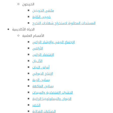
الخريجون
ملتقى الخريجين
خريجى الكلية
المستندات المطلوبة لاستخراج شهادات التخرج
الحياة الأكاديمية
الأقسام العلمية
الإجتماع الريفي والإرشاد الزراعي
الأراضى
الإقتصاد الزراعى
الألـــبان
أمراض النبات
الإنتاج الحيواني
بساتين الزينة
بساتين الفاكهة
الحشرات الإقتصادية والمبيدات
الحيوان والنيماتولوجيا الزراعية
الخضر
الصناعات الغذائية