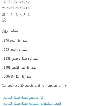
17
18
19
20
21
22
23
24
25
26
27
28
29
30
31
1
2
3
4
5
6
عداد الزوار
: عدد زوار اليوم
178
: عدد زوار أمس
353
: عدد زوار هذا الأسبوع
1131
: عدد زوار هذا الشهر
1491
: عدد زوار الكل
809735
Currently are 29 guests and no members online
كل ما يهم أعضاء هيئة التدريس
البريد الالكترونى للسادة أعضاء هيئة التدريس