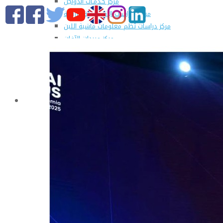
مركز خـدمـات الدواجن
مركز الدراسات الإقتصادية الزراعية
مركز دراسات نُظم معلومات ماشية اللبن
مركز مبيدات الآفات
مطبعة كلية الزراعة
وحدة الهندسة الزراعية للدراسات والإستشارات الفنية
الورش الإنتاجية
التسجيل في دورات مركز الحاسب الآلي بالكلية
القطاعات
التعليم والطلاب
عن قطاع التعليم والطلاب
مهام القطاع
تقرير قطاع شئون التعليم والطلاب
المصروفات الدراسية المقررة للطلاب المستجدين
مواعيد تقديم الطلاب المستجدين العام الجامعى
2019/2020
شروط قبول الطلاب الوافديين
الإرشاد الأكاديمى