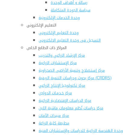
رسالة و أهداف الوحدة
سياسة الجودة المتكاملة
وحدة الخدمات الإلكترونية
التعليم الإلكترونى
وحدة التعليم الإلكترونى
التسجيل فى وحدة التعليم الالكترونى
المراكز ذات الطابع الخاص
مركز الإرشاد الزراعي والتدريب
مركز الإستشارات الزراعية
مركز إستصلاح وتنمية الأراضى الصحراوية
مركز بحوث ودراسات التنمية الريفية (CRDRS)
مركز تكنولوجيا الإنتاج الزراعي
مركز خـدمـات الدواجن
مركز الدراسات الإقتصادية الزراعية
مركز دراسات نُظم معلومات ماشية اللبن
مركز مبيدات الآفات
مطبعة كلية الزراعة
وحدة الهندسة الزراعية للدراسات والإستشارات الفنية