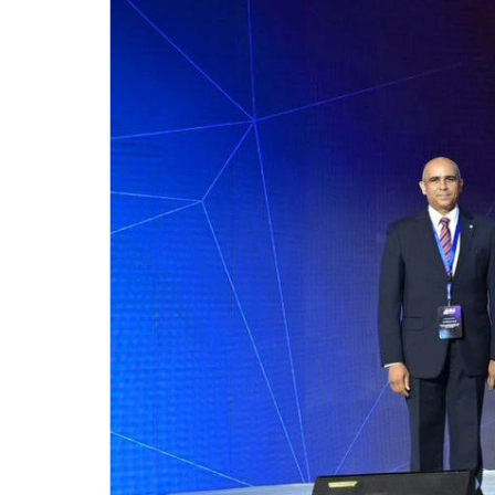
للحصول على البريد الالكترونى للطالب
التدريب الميداني
نادى الطلاب المتفوقين
الدراسات العليا والبحوث والعلاقات الثقافية
عن قطاع الدراسات العليا والبحوث
إدارة العلاقات الثقافية
المصاريف الدراسية لطلاب الدراسات العليا
البرامج الدراسية
الدكتوراة
برنامج الماجستير
برنامج الماجستير المهنى
ماجستير الأدارة المستدامة للأراضى
لوائح برامج الدراسات العليا
(الأوراق المطلوبة للتسجيل (ماجستير/ دكتوراه
التقدم للدراسات العليا إلكترونيا
تسجيل المقررات
شروط قبول الطلاب الوافديين
متطلبات منح درجة الدكتوراة