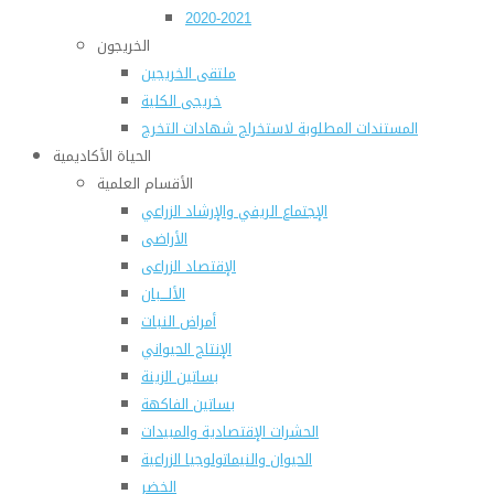
2020-2021
الخريجون
ملتقى الخريجين
خريجى الكلية
المستندات المطلوبة لاستخراج شهادات التخرج
الحياة الأكاديمية
الأقسام العلمية
الإجتماع الريفي والإرشاد الزراعي
الأراضى
الإقتصاد الزراعى
الألـــبان
أمراض النبات
الإنتاج الحيواني
بساتين الزينة
بساتين الفاكهة
الحشرات الإقتصادية والمبيدات
الحيوان والنيماتولوجيا الزراعية
الخضر