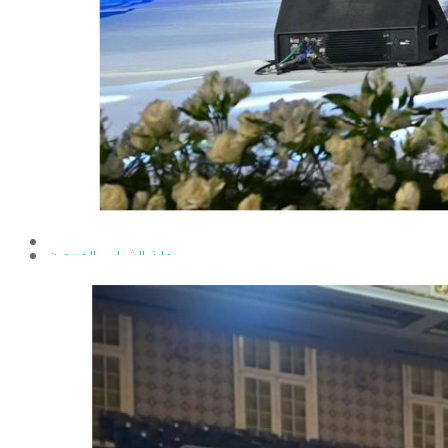
إيداع الرسائل بالمكتبة المركزية
نماذج البعثات والمهمات العلمية
قواعد كتابة الرسائل العلمية
محطة التجارب و البحوث الزراعية
خدمة المجتمع وتنمية البيئة
تقرير قطاع شئون البيئة و خدمة المجتمع
عن قطاع خدمة المجتمع وتنمية البيئة
الخطة السنوية للقطاع
وحدة الأزمات والكوارث
أنشطة قطاع شئون البيئة و خدمة المجتمع
رعاية الشباب والخريجون
رعاية الشباب
إدارة رعاية الشباب
الخدمات التى تقدمها الإدارة
كيفية مشاركة الطالب فى النشاط
لجان الإتحاد
مجلس إتحاد الطلاب
مستشارى لجان الإتحاد