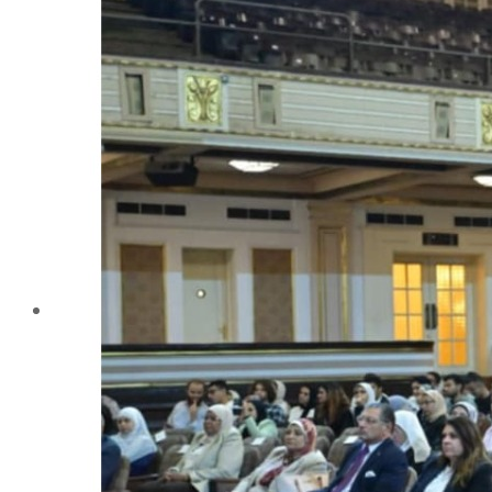
تليفونات تهمك
الجوائز والمراكز خلال العام الجامعى 2019-2020
الأنشطة الطلابية
2016-2017
2017-2018
2019-2020
2020-2021
الخريجون
ملتقى الخريجين
خريجى الكلية
المستندات المطلوبة لاستخراج شهادات التخرج
الحياة الأكاديمية
الأقسام العلمية
الإجتماع الريفي والإرشاد الزراعي
الأراضى
الإقتصاد الزراعى
الألـــبان
أمراض النبات