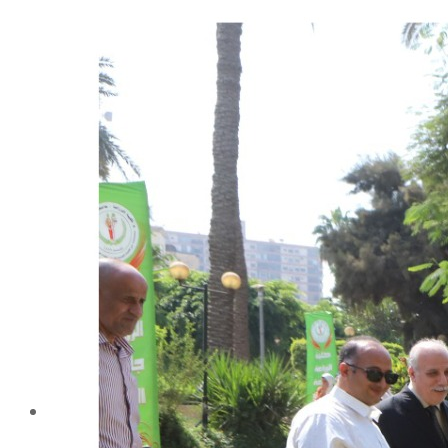
شهادة الاعتماد من الهيئة القومية لضمان جودة التعليم و
الاعتماد
الإدارة
كلمة عميد الكلية
مجلس الكلية
رؤساء الأقسام العلمية
الهيكل التنظيمى
نبذة تاريخية
تاريخ الكلية
الإدارة الحالية
الخطة الإستراتجية و التنفيذية
ميثاق الأخلاقيات
بحوث فى حقوق الملكية الفكرية
إستراتجية التعليم والتعلم
البريد الإلكترونى لإدارات و مراكز الكلية
خريطة الكلية
الرئيسيه