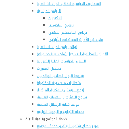
المصاريف الدراسية لطلاب الدراسات العليا
البرامج الدراسية
الدكتوراة
برنامج الماجستير
برنامج الماجستير المهنى
ماجستير الأدارة المستدامة للأراضى
لوائح برامج الدراسات العليا
(الأوراق المطلوبة للتسجيل (ماجستير/ دكتوراه
التقدم للدراسات العليا إلكترونيا
تسجيل المقررات
شروط قبول الطلاب الوافديين
متطلبات منح درجة الدكتوراة
إيداع الرسائل بالمكتبة المركزية
نماذج البعثات والمهمات العلمية
قواعد كتابة الرسائل العلمية
محطة التجارب و البحوث الزراعية
خدمة المجتمع وتنمية البيئة
تقرير قطاع شئون البيئة و خدمة المجتمع