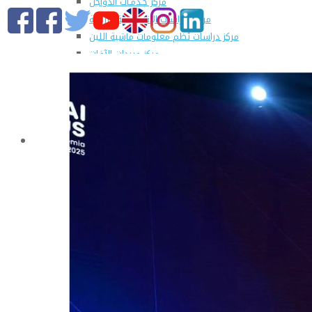
مركز خـدمـات الدواجن
مركز الدراسات الإقتصادية الزراعية
مركز دراسات نُظم معلومات ماشية اللبن
مركز مبيدات الآفات
مطبعة كلية الزراعة
وحدة الهندسة الزراعية للدراسات والإستشارات الفنية
الورش الإنتاجية
التسجيل في دورات مركز الحاسب الآلي بالكلية
القطاعات
التعليم والطلاب
عن قطاع التعليم والطلاب
مهام القطاع
تقرير قطاع شئون التعليم والطلاب
المصروفات الدراسية المقررة للطلاب المستجدين
مواعيد تقديم الطلاب المستجدين العام الجامعى
2019/2020
شروط قبول الطلاب الوافديين
الإرشاد الأكاديمى