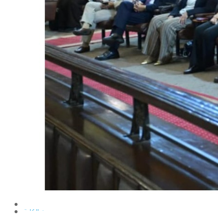
الإنتاج الحيواني
بساتين الزينة
بساتين الفاكهة
الحشرات الإقتصادية والمبيدات
الحيوان والنيماتولوجيا الزراعية
الخضر
الصناعات الغذائية
الكيميـــاء الحيوية
النبات الزراعى
المحاصيل
الميكروبيولوجيا الزراعية
الهندسة الزراعية
الوراثة
البرامج التعليمية
برامج اللغة العربية
برامج اللغة الانجليزية
التعليم المفتوح
عن الكلية