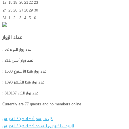
17
18
19
20
21
22
23
24
25
26
27
28
29
30
31
1
2
3
4
5
6
عداد الزوار
: عدد زوار اليوم
52
: عدد زوار أمس
211
: عدد زوار هذا الأسبوع
1533
: عدد زوار هذا الشهر
1893
: عدد زوار الكل
810137
Currently are 77 guests and no members online
كل ما يهم أعضاء هيئة التدريس
البريد الالكترونى للسادة أعضاء هيئة التدريس