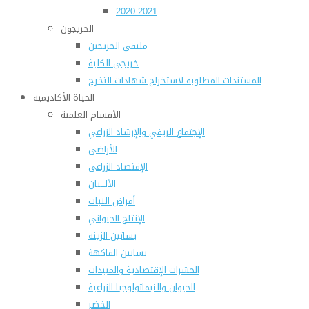
2020-2021
الخريجون
ملتقى الخريجين
خريجى الكلية
المستندات المطلوبة لاستخراج شهادات التخرج
الحياة الأكاديمية
الأقسام العلمية
الإجتماع الريفي والإرشاد الزراعي
الأراضى
الإقتصاد الزراعى
الألـــبان
أمراض النبات
الإنتاج الحيواني
بساتين الزينة
بساتين الفاكهة
الحشرات الإقتصادية والمبيدات
الحيوان والنيماتولوجيا الزراعية
الخضر