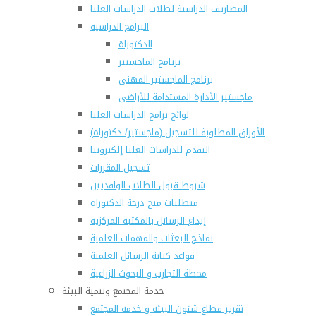
المصاريف الدراسية لطلاب الدراسات العليا
البرامج الدراسية
الدكتوراة
برنامج الماجستير
برنامج الماجستير المهنى
ماجستير الأدارة المستدامة للأراضى
لوائح برامج الدراسات العليا
(الأوراق المطلوبة للتسجيل (ماجستير/ دكتوراه
التقدم للدراسات العليا إلكترونيا
تسجيل المقررات
شروط قبول الطلاب الوافديين
متطلبات منح درجة الدكتوراة
إيداع الرسائل بالمكتبة المركزية
نماذج البعثات والمهمات العلمية
قواعد كتابة الرسائل العلمية
محطة التجارب و البحوث الزراعية
خدمة المجتمع وتنمية البيئة
تقرير قطاع شئون البيئة و خدمة المجتمع