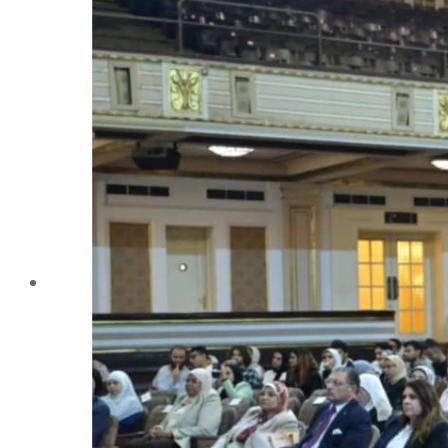
تليفونات تهمك
الجوائز والمراكز خلال العام الجامعى 2019-2020
الأنشطة الطلابية
2016-2017
2017-2018
2019-2020
2020-2021
الخريجون
ملتقى الخريجين
خريجى الكلية
المستندات المطلوبة لاستخراج شهادات التخرج
الحياة الأكاديمية
الأقسام العلمية
الإجتماع الريفي والإرشاد الزراعي
الأراضى
الإقتصاد الزراعى
الألـــبان
أمراض النبات