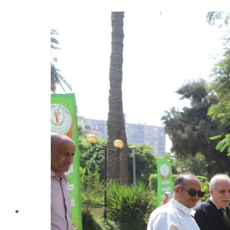
شهادة الاعتماد من الهيئة القومية لضمان جودة التعليم و
الاعتماد
الإدارة
كلمة عميد الكلية
مجلس الكلية
رؤساء الأقسام العلمية
الهيكل التنظيمى
نبذة تاريخية
تاريخ الكلية
الإدارة الحالية
الخطة الإستراتجية و التنفيذية
ميثاق الأخلاقيات
بحوث فى حقوق الملكية الفكرية
إستراتجية التعليم والتعلم
البريد الإلكترونى لإدارات و مراكز الكلية
خريطة الكلية
الرئيسيه