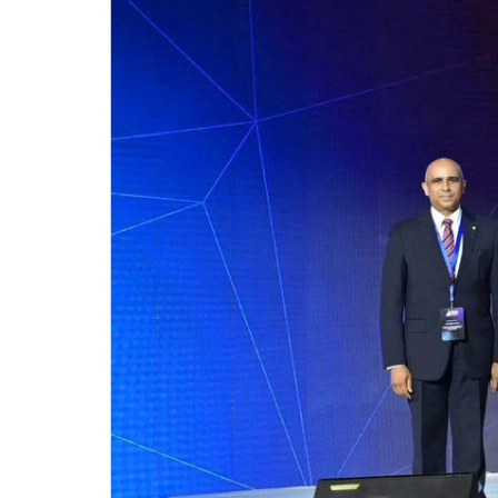
للحصول على البريد الالكترونى للطالب
التدريب الميداني
نادى الطلاب المتفوقين
الدراسات العليا والبحوث والعلاقات الثقافية
عن قطاع الدراسات العليا والبحوث
إدارة العلاقات الثقافية
المصاريف الدراسية لطلاب الدراسات العليا
البرامج الدراسية
الدكتوراة
برنامج الماجستير
برنامج الماجستير المهنى
ماجستير الأدارة المستدامة للأراضى
لوائح برامج الدراسات العليا
(الأوراق المطلوبة للتسجيل (ماجستير/ دكتوراه
التقدم للدراسات العليا إلكترونيا
تسجيل المقررات
شروط قبول الطلاب الوافديين
متطلبات منح درجة الدكتوراة