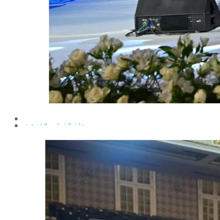
إيداع الرسائل بالمكتبة المركزية
نماذج البعثات والمهمات العلمية
قواعد كتابة الرسائل العلمية
محطة التجارب و البحوث الزراعية
خدمة المجتمع وتنمية البيئة
تقرير قطاع شئون البيئة و خدمة المجتمع
عن قطاع خدمة المجتمع وتنمية البيئة
الخطة السنوية للقطاع
وحدة الأزمات والكوارث
أنشطة قطاع شئون البيئة و خدمة المجتمع
رعاية الشباب والخريجون
رعاية الشباب
إدارة رعاية الشباب
الخدمات التى تقدمها الإدارة
كيفية مشاركة الطالب فى النشاط
لجان الإتحاد
مجلس إتحاد الطلاب
مستشارى لجان الإتحاد