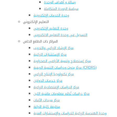
رسالة و أهداف الوحدة
سياسة الجودة المتكاملة
وحدة الخدمات الإلكترونية
التعليم الإلكترونى
وحدة التعليم الإلكترونى
التسجيل فى وحدة التعليم الالكترونى
المراكز ذات الطابع الخاص
مركز الإرشاد الزراعي والتدريب
مركز الإستشارات الزراعية
مركز إستصلاح وتنمية الأراضى الصحراوية
مركز بحوث ودراسات التنمية الريفية (CRDRS)
مركز تكنولوجيا الإنتاج الزراعي
مركز خـدمـات الدواجن
مركز الدراسات الإقتصادية الزراعية
مركز دراسات نُظم معلومات ماشية اللبن
مركز مبيدات الآفات
مطبعة كلية الزراعة
وحدة الهندسة الزراعية للدراسات والإستشارات الفنية