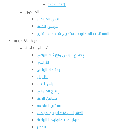
2020-2021
الخريجون
ملتقى الخريجين
خريجى الكلية
المستندات المطلوبة لاستخراج شهادات التخرج
الحياة الأكاديمية
الأقسام العلمية
الإجتماع الريفي والإرشاد الزراعي
الأراضى
الإقتصاد الزراعى
الألـــبان
أمراض النبات
الإنتاج الحيواني
بساتين الزينة
بساتين الفاكهة
الحشرات الإقتصادية والمبيدات
الحيوان والنيماتولوجيا الزراعية
الخضر