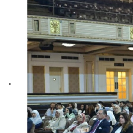
تليفونات تهمك
الجوائز والمراكز خلال العام الجامعى 2019-2020
الأنشطة الطلابية
2016-2017
2017-2018
2019-2020
2020-2021
الخريجون
ملتقى الخريجين
خريجى الكلية
المستندات المطلوبة لاستخراج شهادات التخرج
الحياة الأكاديمية
الأقسام العلمية
الإجتماع الريفي والإرشاد الزراعي
الأراضى
الإقتصاد الزراعى
الألـــبان
أمراض النبات