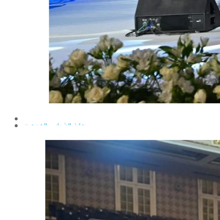
إيداع الرسائل بالمكتبة المركزية
نماذج البعثات والمهمات العلمية
قواعد كتابة الرسائل العلمية
محطة التجارب و البحوث الزراعية
خدمة المجتمع وتنمية البيئة
تقرير قطاع شئون البيئة و خدمة المجتمع
عن قطاع خدمة المجتمع وتنمية البيئة
الخطة السنوية للقطاع
وحدة الأزمات والكوارث
أنشطة قطاع شئون البيئة و خدمة المجتمع
رعاية الشباب والخريجون
رعاية الشباب
إدارة رعاية الشباب
الخدمات التى تقدمها الإدارة
كيفية مشاركة الطالب فى النشاط
لجان الإتحاد
مجلس إتحاد الطلاب
مستشارى لجان الإتحاد