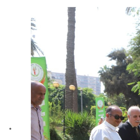
شهادة الاعتماد من الهيئة القومية لضمان جودة التعليم و
الاعتماد
الإدارة
كلمة عميد الكلية
مجلس الكلية
رؤساء الأقسام العلمية
الهيكل التنظيمى
نبذة تاريخية
تاريخ الكلية
الإدارة الحالية
الخطة الإستراتجية و التنفيذية
ميثاق الأخلاقيات
بحوث فى حقوق الملكية الفكرية
إستراتجية التعليم والتعلم
البريد الإلكترونى لإدارات و مراكز الكلية
خريطة الكلية
الرئيسيه