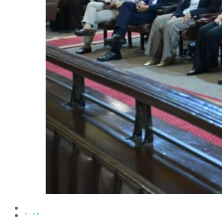
الإنتاج الحيواني
بساتين الزينة
بساتين الفاكهة
الحشرات الإقتصادية والمبيدات
الحيوان والنيماتولوجيا الزراعية
الخضر
الصناعات الغذائية
الكيميـــاء الحيوية
النبات الزراعى
المحاصيل
الميكروبيولوجيا الزراعية
الهندسة الزراعية
الوراثة
البرامج التعليمية
برامج اللغة العربية
برامج اللغة الانجليزية
التعليم المفتوح
عن الكلية