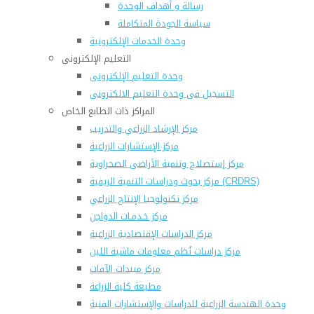
رسالة و أهداف الوحدة
سياسة الجودة المتكاملة
وحدة الخدمات الإلكترونية
التعليم الإلكترونى
وحدة التعليم الإلكترونى
التسجيل فى وحدة التعليم الالكترونى
المراكز ذات الطابع الخاص
مركز الإرشاد الزراعي والتدريب
مركز الإستشارات الزراعية
مركز إستصلاح وتنمية الأراضى الصحراوية
مركز بحوث ودراسات التنمية الريفية (CRDRS)
مركز تكنولوجيا الإنتاج الزراعي
مركز خـدمـات الدواجن
مركز الدراسات الإقتصادية الزراعية
مركز دراسات نُظم معلومات ماشية اللبن
مركز مبيدات الآفات
مطبعة كلية الزراعة
وحدة الهندسة الزراعية للدراسات والإستشارات الفنية