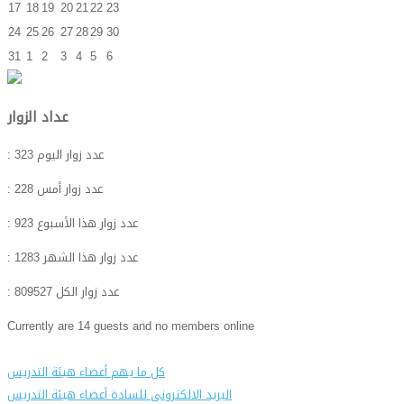
17
18
19
20
21
22
23
24
25
26
27
28
29
30
31
1
2
3
4
5
6
عداد الزوار
: عدد زوار اليوم
323
: عدد زوار أمس
228
: عدد زوار هذا الأسبوع
923
: عدد زوار هذا الشهر
1283
: عدد زوار الكل
809527
Currently are 14 guests and no members online
كل ما يهم أعضاء هيئة التدريس
البريد الالكترونى للسادة أعضاء هيئة التدريس