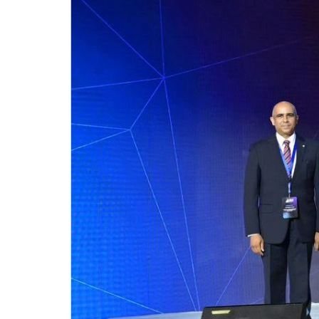
للحصول على البريد الالكترونى للطالب
التدريب الميداني
نادى الطلاب المتفوقين
الدراسات العليا والبحوث والعلاقات الثقافية
عن قطاع الدراسات العليا والبحوث
إدارة العلاقات الثقافية
المصاريف الدراسية لطلاب الدراسات العليا
البرامج الدراسية
الدكتوراة
برنامج الماجستير
برنامج الماجستير المهنى
ماجستير الأدارة المستدامة للأراضى
لوائح برامج الدراسات العليا
(الأوراق المطلوبة للتسجيل (ماجستير/ دكتوراه
التقدم للدراسات العليا إلكترونيا
تسجيل المقررات
شروط قبول الطلاب الوافديين
متطلبات منح درجة الدكتوراة