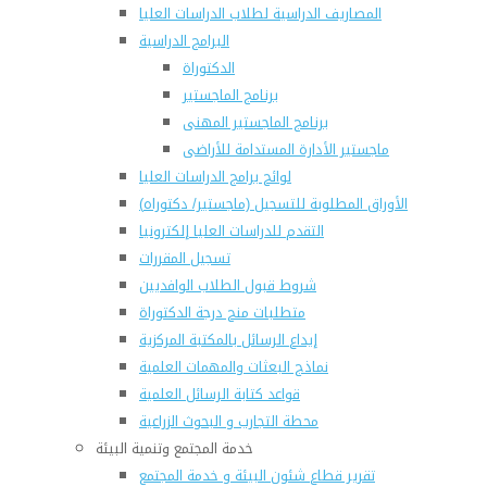
المصاريف الدراسية لطلاب الدراسات العليا
البرامج الدراسية
الدكتوراة
برنامج الماجستير
برنامج الماجستير المهنى
ماجستير الأدارة المستدامة للأراضى
لوائح برامج الدراسات العليا
(الأوراق المطلوبة للتسجيل (ماجستير/ دكتوراه
التقدم للدراسات العليا إلكترونيا
تسجيل المقررات
شروط قبول الطلاب الوافديين
متطلبات منح درجة الدكتوراة
إيداع الرسائل بالمكتبة المركزية
نماذج البعثات والمهمات العلمية
قواعد كتابة الرسائل العلمية
محطة التجارب و البحوث الزراعية
خدمة المجتمع وتنمية البيئة
تقرير قطاع شئون البيئة و خدمة المجتمع