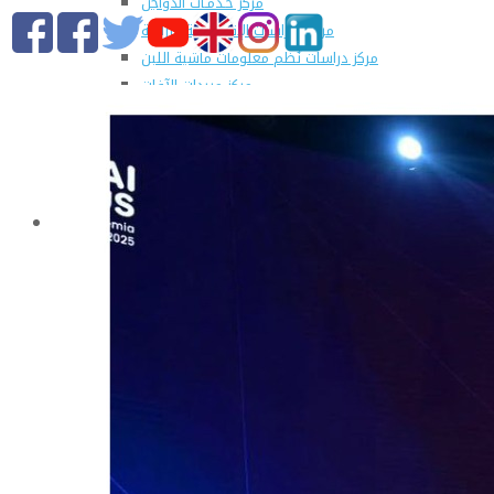
مركز خـدمـات الدواجن
مركز الدراسات الإقتصادية الزراعية
مركز دراسات نُظم معلومات ماشية اللبن
مركز مبيدات الآفات
مطبعة كلية الزراعة
وحدة الهندسة الزراعية للدراسات والإستشارات الفنية
الورش الإنتاجية
التسجيل في دورات مركز الحاسب الآلي بالكلية
القطاعات
التعليم والطلاب
عن قطاع التعليم والطلاب
مهام القطاع
تقرير قطاع شئون التعليم والطلاب
المصروفات الدراسية المقررة للطلاب المستجدين
مواعيد تقديم الطلاب المستجدين العام الجامعى
2019/2020
شروط قبول الطلاب الوافديين
الإرشاد الأكاديمى