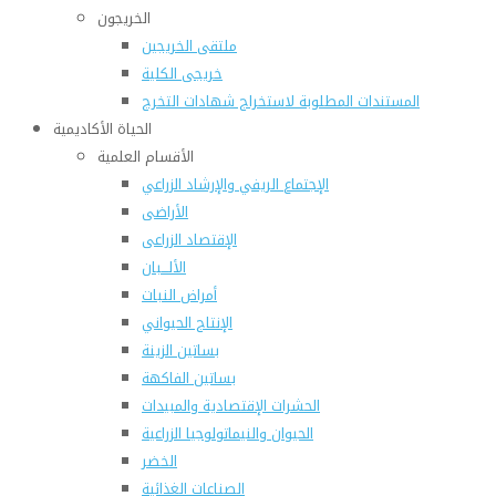
الخريجون
ملتقى الخريجين
خريجى الكلية
المستندات المطلوبة لاستخراج شهادات التخرج
الحياة الأكاديمية
الأقسام العلمية
الإجتماع الريفي والإرشاد الزراعي
الأراضى
الإقتصاد الزراعى
الألـــبان
أمراض النبات
الإنتاج الحيواني
بساتين الزينة
بساتين الفاكهة
الحشرات الإقتصادية والمبيدات
الحيوان والنيماتولوجيا الزراعية
الخضر
الصناعات الغذائية