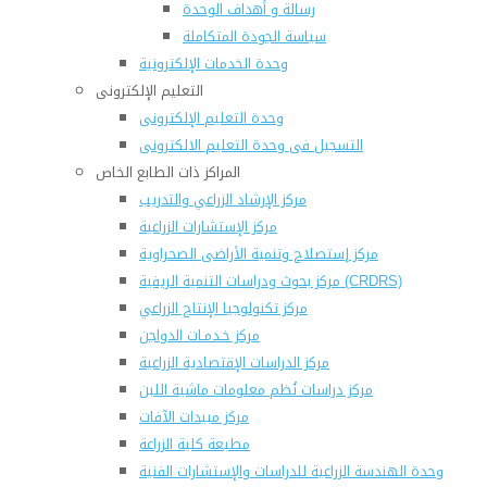
رسالة و أهداف الوحدة
سياسة الجودة المتكاملة
وحدة الخدمات الإلكترونية
التعليم الإلكترونى
وحدة التعليم الإلكترونى
التسجيل فى وحدة التعليم الالكترونى
المراكز ذات الطابع الخاص
مركز الإرشاد الزراعي والتدريب
مركز الإستشارات الزراعية
مركز إستصلاح وتنمية الأراضى الصحراوية
مركز بحوث ودراسات التنمية الريفية (CRDRS)
مركز تكنولوجيا الإنتاج الزراعي
مركز خـدمـات الدواجن
مركز الدراسات الإقتصادية الزراعية
مركز دراسات نُظم معلومات ماشية اللبن
مركز مبيدات الآفات
مطبعة كلية الزراعة
وحدة الهندسة الزراعية للدراسات والإستشارات الفنية