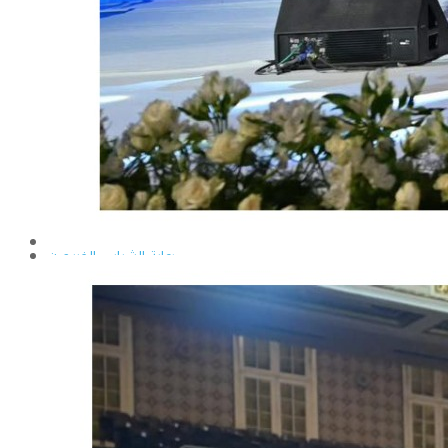
إيداع الرسائل بالمكتبة المركزية
نماذج البعثات والمهمات العلمية
قواعد كتابة الرسائل العلمية
محطة التجارب و البحوث الزراعية
خدمة المجتمع وتنمية البيئة
تقرير قطاع شئون البيئة و خدمة المجتمع
عن قطاع خدمة المجتمع وتنمية البيئة
الخطة السنوية للقطاع
وحدة الأزمات والكوارث
أنشطة قطاع شئون البيئة و خدمة المجتمع
رعاية الشباب والخريجون
رعاية الشباب
إدارة رعاية الشباب
الخدمات التى تقدمها الإدارة
كيفية مشاركة الطالب فى النشاط
لجان الإتحاد
مجلس إتحاد الطلاب
مستشارى لجان الإتحاد