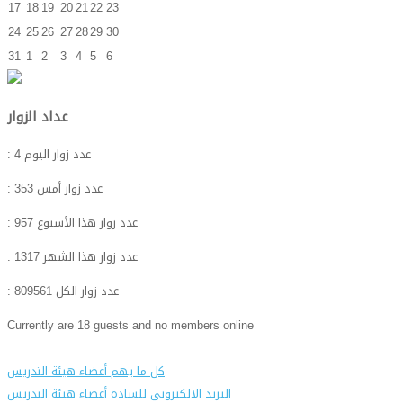
17
18
19
20
21
22
23
24
25
26
27
28
29
30
31
1
2
3
4
5
6
عداد الزوار
: عدد زوار اليوم
4
: عدد زوار أمس
353
: عدد زوار هذا الأسبوع
957
: عدد زوار هذا الشهر
1317
: عدد زوار الكل
809561
Currently are 18 guests and no members online
كل ما يهم أعضاء هيئة التدريس
البريد الالكترونى للسادة أعضاء هيئة التدريس