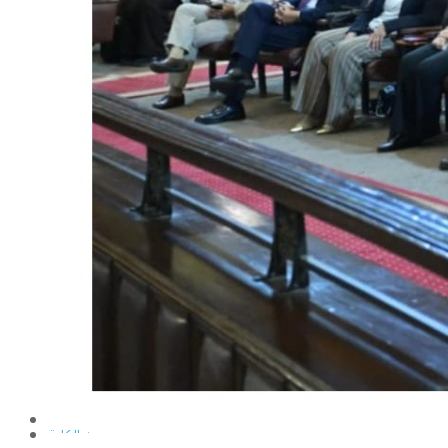
الإنتاج الحيواني
بساتين الزينة
بساتين الفاكهة
الحشرات الإقتصادية والمبيدات
الحيوان والنيماتولوجيا الزراعية
الخضر
الصناعات الغذائية
الكيميـــاء الحيوية
النبات الزراعى
المحاصيل
الميكروبيولوجيا الزراعية
الهندسة الزراعية
الوراثة
البرامج التعليمية
برامج اللغة العربية
برامج اللغة الانجليزية
التعليم المفتوح
عن الكلية