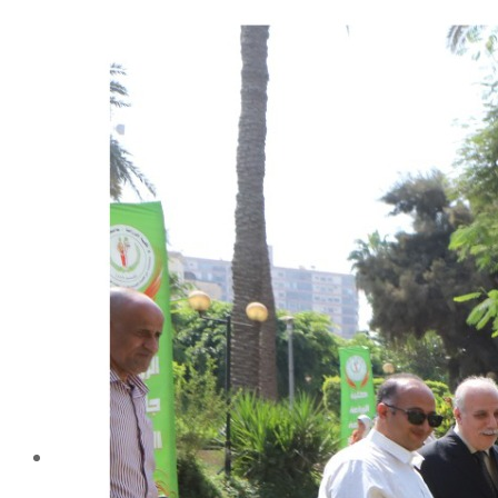
شهادة الاعتماد من الهيئة القومية لضمان جودة التعليم و
الاعتماد
الإدارة
كلمة عميد الكلية
مجلس الكلية
رؤساء الأقسام العلمية
الهيكل التنظيمى
نبذة تاريخية
تاريخ الكلية
الإدارة الحالية
الخطة الإستراتجية و التنفيذية
ميثاق الأخلاقيات
بحوث فى حقوق الملكية الفكرية
إستراتجية التعليم والتعلم
البريد الإلكترونى لإدارات و مراكز الكلية
خريطة الكلية
الرئيسيه