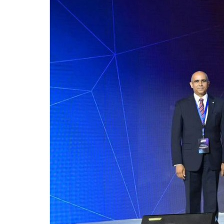
للحصول على البريد الالكترونى للطالب
التدريب الميداني
نادى الطلاب المتفوقين
الدراسات العليا والبحوث والعلاقات الثقافية
عن قطاع الدراسات العليا والبحوث
إدارة العلاقات الثقافية
المصاريف الدراسية لطلاب الدراسات العليا
البرامج الدراسية
الدكتوراة
برنامج الماجستير
برنامج الماجستير المهنى
ماجستير الأدارة المستدامة للأراضى
لوائح برامج الدراسات العليا
(الأوراق المطلوبة للتسجيل (ماجستير/ دكتوراه
التقدم للدراسات العليا إلكترونيا
تسجيل المقررات
شروط قبول الطلاب الوافديين
متطلبات منح درجة الدكتوراة