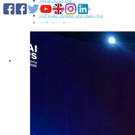
مركز خـدمـات الدواجن
مركز الدراسات الإقتصادية الزراعية
مركز دراسات نُظم معلومات ماشية اللبن
مركز مبيدات الآفات
مطبعة كلية الزراعة
وحدة الهندسة الزراعية للدراسات والإستشارات الفنية
الورش الإنتاجية
التسجيل في دورات مركز الحاسب الآلي بالكلية
القطاعات
التعليم والطلاب
عن قطاع التعليم والطلاب
مهام القطاع
تقرير قطاع شئون التعليم والطلاب
المصروفات الدراسية المقررة للطلاب المستجدين
مواعيد تقديم الطلاب المستجدين العام الجامعى
2019/2020
شروط قبول الطلاب الوافديين
الإرشاد الأكاديمى