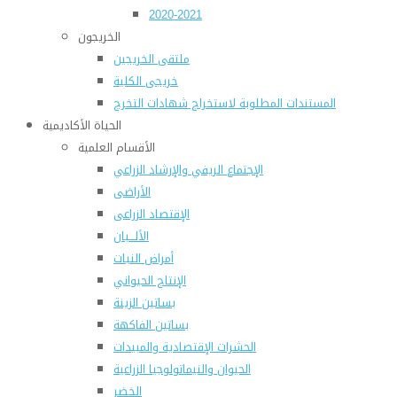
2020-2021
الخريجون
ملتقى الخريجين
خريجى الكلية
المستندات المطلوبة لاستخراج شهادات التخرج
الحياة الأكاديمية
الأقسام العلمية
الإجتماع الريفي والإرشاد الزراعي
الأراضى
الإقتصاد الزراعى
الألـــبان
أمراض النبات
الإنتاج الحيواني
بساتين الزينة
بساتين الفاكهة
الحشرات الإقتصادية والمبيدات
الحيوان والنيماتولوجيا الزراعية
الخضر