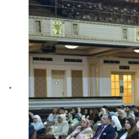
تليفونات تهمك
الجوائز والمراكز خلال العام الجامعى 2019-2020
الأنشطة الطلابية
2016-2017
2017-2018
2019-2020
2020-2021
الخريجون
ملتقى الخريجين
خريجى الكلية
المستندات المطلوبة لاستخراج شهادات التخرج
الحياة الأكاديمية
الأقسام العلمية
الإجتماع الريفي والإرشاد الزراعي
الأراضى
الإقتصاد الزراعى
الألـــبان
أمراض النبات