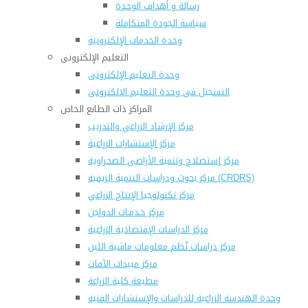
رسالة و أهداف الوحدة
سياسة الجودة المتكاملة
وحدة الخدمات الإلكترونية
التعليم الإلكترونى
وحدة التعليم الإلكترونى
التسجيل فى وحدة التعليم الالكترونى
المراكز ذات الطابع الخاص
مركز الإرشاد الزراعي والتدريب
مركز الإستشارات الزراعية
مركز إستصلاح وتنمية الأراضى الصحراوية
مركز بحوث ودراسات التنمية الريفية (CRDRS)
مركز تكنولوجيا الإنتاج الزراعي
مركز خـدمـات الدواجن
مركز الدراسات الإقتصادية الزراعية
مركز دراسات نُظم معلومات ماشية اللبن
مركز مبيدات الآفات
مطبعة كلية الزراعة
وحدة الهندسة الزراعية للدراسات والإستشارات الفنية