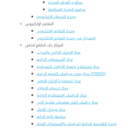
رسالة و أهداف الوحدة
سياسة الجودة المتكاملة
وحدة الخدمات الإلكترونية
التعليم الإلكترونى
وحدة التعليم الإلكترونى
التسجيل فى وحدة التعليم الالكترونى
المراكز ذات الطابع الخاص
مركز الإرشاد الزراعي والتدريب
مركز الإستشارات الزراعية
مركز إستصلاح وتنمية الأراضى الصحراوية
مركز بحوث ودراسات التنمية الريفية (CRDRS)
مركز تكنولوجيا الإنتاج الزراعي
مركز خـدمـات الدواجن
مركز الدراسات الإقتصادية الزراعية
مركز دراسات نُظم معلومات ماشية اللبن
مركز مبيدات الآفات
مطبعة كلية الزراعة
وحدة الهندسة الزراعية للدراسات والإستشارات الفنية