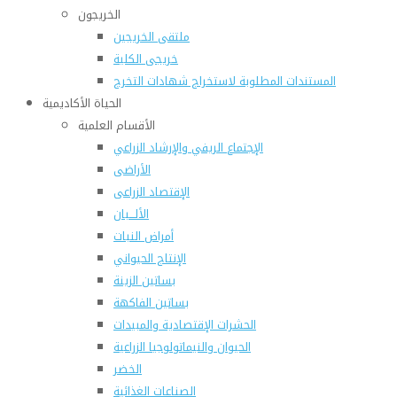
الخريجون
ملتقى الخريجين
خريجى الكلية
المستندات المطلوبة لاستخراج شهادات التخرج
الحياة الأكاديمية
الأقسام العلمية
الإجتماع الريفي والإرشاد الزراعي
الأراضى
الإقتصاد الزراعى
الألـــبان
أمراض النبات
الإنتاج الحيواني
بساتين الزينة
بساتين الفاكهة
الحشرات الإقتصادية والمبيدات
الحيوان والنيماتولوجيا الزراعية
الخضر
الصناعات الغذائية