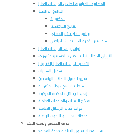
المصاريف الدراسية لطلاب الدراسات العليا
البرامج الدراسية
الدكتوراة
برنامج الماجستير
برنامج الماجستير المهنى
ماجستير الأدارة المستدامة للأراضى
لوائح برامج الدراسات العليا
(الأوراق المطلوبة للتسجيل (ماجستير/ دكتوراه
التقدم للدراسات العليا إلكترونيا
تسجيل المقررات
شروط قبول الطلاب الوافديين
متطلبات منح درجة الدكتوراة
إيداع الرسائل بالمكتبة المركزية
نماذج البعثات والمهمات العلمية
قواعد كتابة الرسائل العلمية
محطة التجارب و البحوث الزراعية
خدمة المجتمع وتنمية البيئة
تقرير قطاع شئون البيئة و خدمة المجتمع