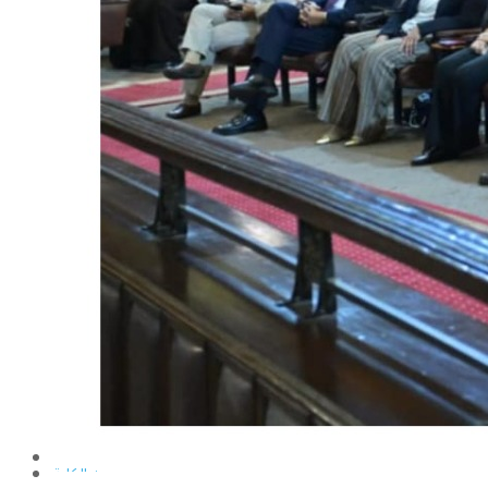
الإنتاج الحيواني
بساتين الزينة
بساتين الفاكهة
الحشرات الإقتصادية والمبيدات
الحيوان والنيماتولوجيا الزراعية
الخضر
الصناعات الغذائية
الكيميـــاء الحيوية
النبات الزراعى
المحاصيل
الميكروبيولوجيا الزراعية
الهندسة الزراعية
الوراثة
البرامج التعليمية
برامج اللغة العربية
برامج اللغة الانجليزية
التعليم المفتوح
عن الكلية