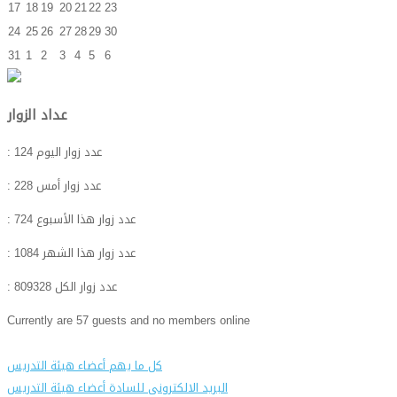
17
18
19
20
21
22
23
24
25
26
27
28
29
30
31
1
2
3
4
5
6
عداد الزوار
: عدد زوار اليوم
124
: عدد زوار أمس
228
: عدد زوار هذا الأسبوع
724
: عدد زوار هذا الشهر
1084
: عدد زوار الكل
809328
Currently are 57 guests and no members online
كل ما يهم أعضاء هيئة التدريس
البريد الالكترونى للسادة أعضاء هيئة التدريس