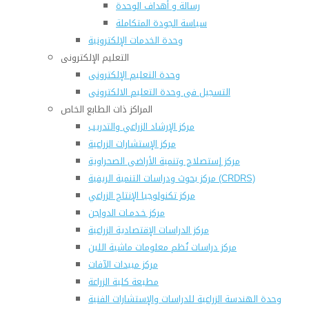
رسالة و أهداف الوحدة
سياسة الجودة المتكاملة
وحدة الخدمات الإلكترونية
التعليم الإلكترونى
وحدة التعليم الإلكترونى
التسجيل فى وحدة التعليم الالكترونى
المراكز ذات الطابع الخاص
مركز الإرشاد الزراعي والتدريب
مركز الإستشارات الزراعية
مركز إستصلاح وتنمية الأراضى الصحراوية
مركز بحوث ودراسات التنمية الريفية (CRDRS)
مركز تكنولوجيا الإنتاج الزراعي
مركز خـدمـات الدواجن
مركز الدراسات الإقتصادية الزراعية
مركز دراسات نُظم معلومات ماشية اللبن
مركز مبيدات الآفات
مطبعة كلية الزراعة
وحدة الهندسة الزراعية للدراسات والإستشارات الفنية