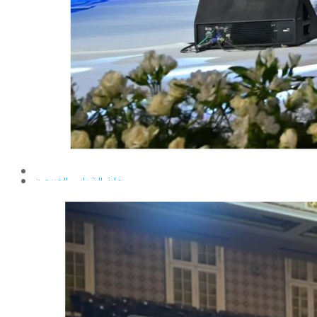
إيداع الرسائل بالمكتبة المركزية
نماذج البعثات والمهمات العلمية
قواعد كتابة الرسائل العلمية
محطة التجارب و البحوث الزراعية
خدمة المجتمع وتنمية البيئة
تقرير قطاع شئون البيئة و خدمة المجتمع
عن قطاع خدمة المجتمع وتنمية البيئة
الخطة السنوية للقطاع
وحدة الأزمات والكوارث
أنشطة قطاع شئون البيئة و خدمة المجتمع
رعاية الشباب والخريجون
رعاية الشباب
إدارة رعاية الشباب
الخدمات التى تقدمها الإدارة
كيفية مشاركة الطالب فى النشاط
لجان الإتحاد
مجلس إتحاد الطلاب
مستشارى لجان الإتحاد