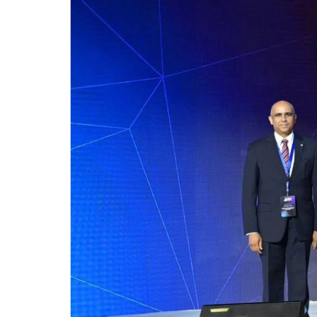
للحصول على البريد الالكترونى للطالب
التدريب الميداني
نادى الطلاب المتفوقين
الدراسات العليا والبحوث والعلاقات الثقافية
عن قطاع الدراسات العليا والبحوث
إدارة العلاقات الثقافية
المصاريف الدراسية لطلاب الدراسات العليا
البرامج الدراسية
الدكتوراة
برنامج الماجستير
برنامج الماجستير المهنى
ماجستير الأدارة المستدامة للأراضى
لوائح برامج الدراسات العليا
(الأوراق المطلوبة للتسجيل (ماجستير/ دكتوراه
التقدم للدراسات العليا إلكترونيا
تسجيل المقررات
شروط قبول الطلاب الوافديين
متطلبات منح درجة الدكتوراة