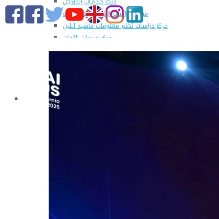
مركز خـدمـات الدواجن
مركز الدراسات الإقتصادية الزراعية
مركز دراسات نُظم معلومات ماشية اللبن
مركز مبيدات الآفات
مطبعة كلية الزراعة
وحدة الهندسة الزراعية للدراسات والإستشارات الفنية
الورش الإنتاجية
التسجيل في دورات مركز الحاسب الآلي بالكلية
القطاعات
التعليم والطلاب
عن قطاع التعليم والطلاب
مهام القطاع
تقرير قطاع شئون التعليم والطلاب
المصروفات الدراسية المقررة للطلاب المستجدين
مواعيد تقديم الطلاب المستجدين العام الجامعى
2019/2020
شروط قبول الطلاب الوافديين
الإرشاد الأكاديمى