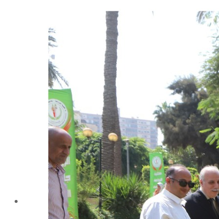
شهادة الاعتماد من الهيئة القومية لضمان جودة التعليم و
الاعتماد
الإدارة
كلمة عميد الكلية
مجلس الكلية
رؤساء الأقسام العلمية
الهيكل التنظيمى
نبذة تاريخية
تاريخ الكلية
الإدارة الحالية
الخطة الإستراتجية و التنفيذية
ميثاق الأخلاقيات
بحوث فى حقوق الملكية الفكرية
إستراتجية التعليم والتعلم
البريد الإلكترونى لإدارات و مراكز الكلية
خريطة الكلية
الرئيسيه