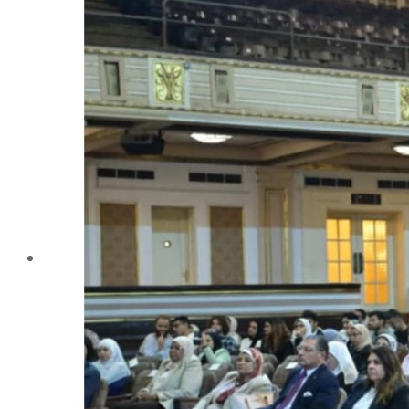
تليفونات تهمك
الجوائز والمراكز خلال العام الجامعى 2019-2020
الأنشطة الطلابية
2016-2017
2017-2018
2019-2020
2020-2021
الخريجون
ملتقى الخريجين
خريجى الكلية
المستندات المطلوبة لاستخراج شهادات التخرج
الحياة الأكاديمية
الأقسام العلمية
الإجتماع الريفي والإرشاد الزراعي
الأراضى
الإقتصاد الزراعى
الألـــبان
أمراض النبات