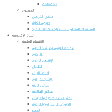
2020-2021
الخريجون
ملتقى الخريجين
خريجى الكلية
المستندات المطلوبة لاستخراج شهادات التخرج
الحياة الأكاديمية
الأقسام العلمية
الإجتماع الريفي والإرشاد الزراعي
الأراضى
الإقتصاد الزراعى
الألـــبان
أمراض النبات
الإنتاج الحيواني
بساتين الزينة
بساتين الفاكهة
الحشرات الإقتصادية والمبيدات
الحيوان والنيماتولوجيا الزراعية
الخضر