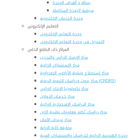
رسالة و أهداف الوحدة
سياسة الجودة المتكاملة
وحدة الخدمات الإلكترونية
التعليم الإلكترونى
وحدة التعليم الإلكترونى
التسجيل فى وحدة التعليم الالكترونى
المراكز ذات الطابع الخاص
مركز الإرشاد الزراعي والتدريب
مركز الإستشارات الزراعية
مركز إستصلاح وتنمية الأراضى الصحراوية
مركز بحوث ودراسات التنمية الريفية (CRDRS)
مركز تكنولوجيا الإنتاج الزراعي
مركز خـدمـات الدواجن
مركز الدراسات الإقتصادية الزراعية
مركز دراسات نُظم معلومات ماشية اللبن
مركز مبيدات الآفات
مطبعة كلية الزراعة
وحدة الهندسة الزراعية للدراسات والإستشارات الفنية