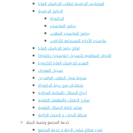
المصاريف الدراسية لطلاب الدراسات العليا
البرامج الدراسية
الدكتوراة
برنامج الماجستير
برنامج الماجستير المهنى
ماجستير الأدارة المستدامة للأراضى
لوائح برامج الدراسات العليا
(الأوراق المطلوبة للتسجيل (ماجستير/ دكتوراه
التقدم للدراسات العليا إلكترونيا
تسجيل المقررات
شروط قبول الطلاب الوافديين
متطلبات منح درجة الدكتوراة
إيداع الرسائل بالمكتبة المركزية
نماذج البعثات والمهمات العلمية
قواعد كتابة الرسائل العلمية
محطة التجارب و البحوث الزراعية
خدمة المجتمع وتنمية البيئة
تقرير قطاع شئون البيئة و خدمة المجتمع