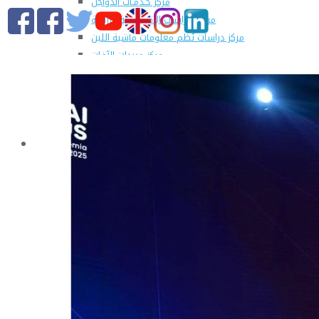
مركز خـدمـات الدواجن
مركز الدراسات الإقتصادية الزراعية
مركز دراسات نُظم معلومات ماشية اللبن
مركز مبيدات الآفات
مطبعة كلية الزراعة
وحدة الهندسة الزراعية للدراسات والإستشارات الفنية
الورش الإنتاجية
التسجيل في دورات مركز الحاسب الآلي بالكلية
القطاعات
التعليم والطلاب
عن قطاع التعليم والطلاب
مهام القطاع
تقرير قطاع شئون التعليم والطلاب
المصروفات الدراسية المقررة للطلاب المستجدين
مواعيد تقديم الطلاب المستجدين العام الجامعى
2019/2020
شروط قبول الطلاب الوافديين
الإرشاد الأكاديمى