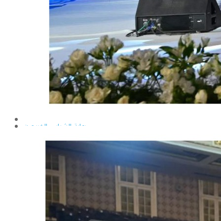
إيداع الرسائل بالمكتبة المركزية
نماذج البعثات والمهمات العلمية
قواعد كتابة الرسائل العلمية
محطة التجارب و البحوث الزراعية
خدمة المجتمع وتنمية البيئة
تقرير قطاع شئون البيئة و خدمة المجتمع
عن قطاع خدمة المجتمع وتنمية البيئة
الخطة السنوية للقطاع
وحدة الأزمات والكوارث
أنشطة قطاع شئون البيئة و خدمة المجتمع
رعاية الشباب والخريجون
رعاية الشباب
إدارة رعاية الشباب
الخدمات التى تقدمها الإدارة
كيفية مشاركة الطالب فى النشاط
لجان الإتحاد
مجلس إتحاد الطلاب
مستشارى لجان الإتحاد