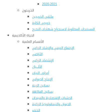
2020-2021
الخريجون
ملتقى الخريجين
خريجى الكلية
المستندات المطلوبة لاستخراج شهادات التخرج
الحياة الأكاديمية
الأقسام العلمية
الإجتماع الريفي والإرشاد الزراعي
الأراضى
الإقتصاد الزراعى
الألـــبان
أمراض النبات
الإنتاج الحيواني
بساتين الزينة
بساتين الفاكهة
الحشرات الإقتصادية والمبيدات
الحيوان والنيماتولوجيا الزراعية
الخضر