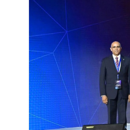
للحصول على البريد الالكترونى للطالب
التدريب الميداني
نادى الطلاب المتفوقين
الدراسات العليا والبحوث والعلاقات الثقافية
عن قطاع الدراسات العليا والبحوث
إدارة العلاقات الثقافية
المصاريف الدراسية لطلاب الدراسات العليا
البرامج الدراسية
الدكتوراة
برنامج الماجستير
برنامج الماجستير المهنى
ماجستير الأدارة المستدامة للأراضى
لوائح برامج الدراسات العليا
(الأوراق المطلوبة للتسجيل (ماجستير/ دكتوراه
التقدم للدراسات العليا إلكترونيا
تسجيل المقررات
شروط قبول الطلاب الوافديين
متطلبات منح درجة الدكتوراة