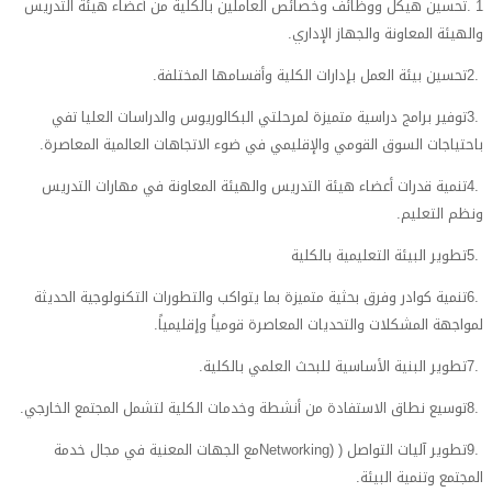
1
.
تحسين هيكل ووظائف وخصائص العاملين بالكلية من أعضاء هيئة التدريس
والهيئة المعاونة والجهاز الإداري
.
2.
تحسين بيئة العمل بإدارات الكلية وأقسامها المختلفة
.
3.
توفير برامج دراسية متميزة لمرحلتي البكالوريوس والدراسات العليا تفي
باحتياجات السوق القومي والإقليمي في ضوء الاتجاهات العالمية المعاصرة
.
4.
تنمية قدرات أعضاء هيئة التدريس والهيئة المعاونة في مهارات التدريس
ونظم التعليم
.
5.
تطوير البيئة التعليمية بالكلية
6.
تنمية كوادر وفرق بحثية متميزة بما يتواكب والتطورات التكنولوجية الحديثة
لمواجهة المشكلات والتحديات المعاصرة قومياً وإقليمياً
.
7.
تطوير البنية الأساسية للبحث العلمي بالكلية
.
8.
توسيع نطاق الاستفادة من أنشطة وخدمات الكلية لتشمل المجتمع الخارجي
.
9.
تطوير آليات التواصل
Networking) )
مع الجهات المعنية في مجال خدمة
المجتمع وتنمية البيئة
.