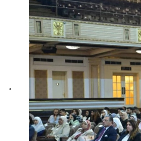
تليفونات تهمك
الجوائز والمراكز خلال العام الجامعى 2019-2020
الأنشطة الطلابية
2016-2017
2017-2018
2019-2020
2020-2021
الخريجون
ملتقى الخريجين
خريجى الكلية
المستندات المطلوبة لاستخراج شهادات التخرج
الحياة الأكاديمية
الأقسام العلمية
الإجتماع الريفي والإرشاد الزراعي
الأراضى
الإقتصاد الزراعى
الألـــبان
أمراض النبات