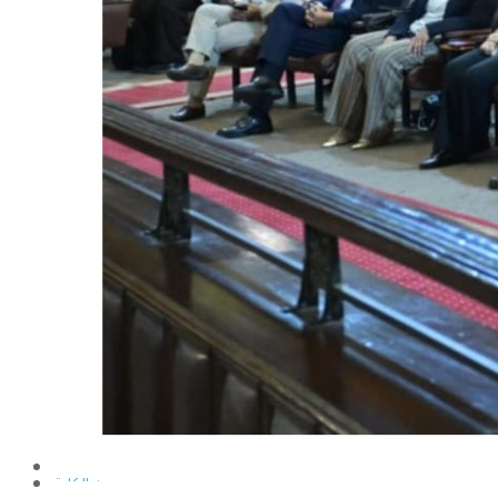
الإنتاج الحيواني
بساتين الزينة
بساتين الفاكهة
الحشرات الإقتصادية والمبيدات
الحيوان والنيماتولوجيا الزراعية
الخضر
الصناعات الغذائية
الكيميـــاء الحيوية
النبات الزراعى
المحاصيل
الميكروبيولوجيا الزراعية
الهندسة الزراعية
الوراثة
البرامج التعليمية
برامج اللغة العربية
برامج اللغة الانجليزية
التعليم المفتوح
عن الكلية