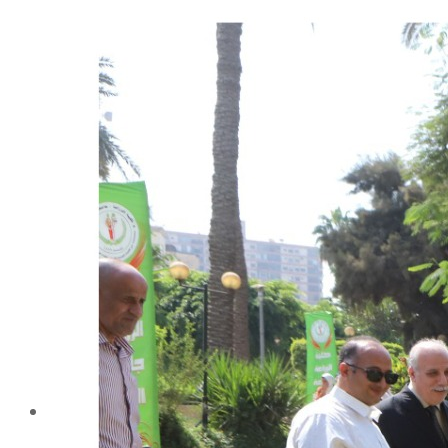
شهادة الاعتماد من الهيئة القومية لضمان جودة التعليم و
الاعتماد
الإدارة
كلمة عميد الكلية
مجلس الكلية
رؤساء الأقسام العلمية
الهيكل التنظيمى
نبذة تاريخية
تاريخ الكلية
الإدارة الحالية
الخطة الإستراتجية و التنفيذية
ميثاق الأخلاقيات
بحوث فى حقوق الملكية الفكرية
إستراتجية التعليم والتعلم
البريد الإلكترونى لإدارات و مراكز الكلية
خريطة الكلية
الرئيسيه